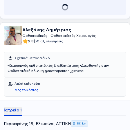
Αττικής ΚΑΤ. Τέλος, είναι Επιστημονικός συνεργάτης στη Βιοκλινική
Αθηνών, στον Όμιλο Ιατρικού στην Κλινική Περιστερίου και στο
Ευγενίδειο Θεραπευτήριο και συνεργάζεται με το Ιδιωτικό
Νοσοκομείο "Μητέρα", το Metropolitan General και το Mediterraneo
Hospital.
Αλεξάκης Δημήτριος
Ορθοπαιδικός - Ορθοπαιδικός Χειρουργός
|
9.8
30 αξιολογήσεις
Σχετικά με τον ειδικό
▪️Χειρουργός ορθοπαιδικός & αθλητίατρος ▪️Διευθυντής στην
Ορθοπαιδική Κλινική @metropolitan_general
Απλή επίσκεψη
Δες το κόστος
Ιατρείο 1
Περσεφόνης 19, Ελευσίνα, ΑΤΤΙΚΗ
18,1 km