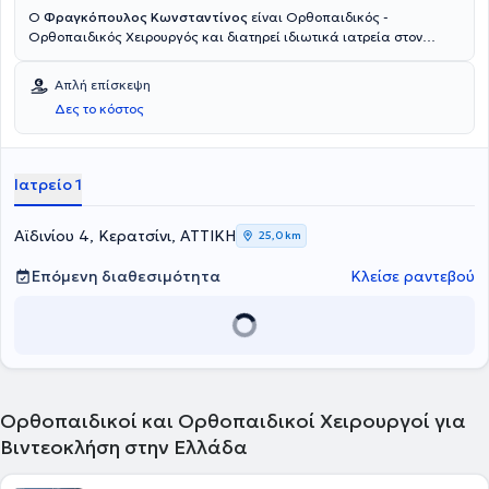
Ο
Φραγκόπουλος Κωνσταντίνος
είναι Ορθοπαιδικός -
Ορθοπαιδικός Χειρουργός και διατηρεί ιδιωτικά ιατρεία στον
Κορυδαλλό και στο Κερατσίνι. Παράλληλα, είναι Ορθοπαιδικός στο
Παιδορθοπαιδικό τμήμα του Metropolitan Hospital. Επιπλέον, έχει
Απλή επίσκεψη
εργαστεί στην Ορθοπαιδική Kλινική του Γενικού Νοσοκομείου
Δες το κόστος
Νίκαιας - Πειραιά "Άγιος Παντελεήμων, στη Β' Παιδορθοπαιδική
Κλινική του Γενικού Νοσοκοείου Παίδων Αθηνών "Αγία Σοφία" και
στη Μικροχειρουργική Κλινική Άνω Άκρου & Ώμου του Γενικού
Νοσοκομείου Αττικής ΚΑΤ. Τέλος, ο γιατρός εξειδικεύεται στην
Ιατρείο 1
παιδο-ορθοπεδική, στις αθλητικές κακώσεις και στην
αρθροπλαστική ισχίου και γόνατος.
Αϊδινίου 4, Κερατσίνι, ΑΤΤΙΚΗ
25,0 km
Επόμενη διαθεσιμότητα
Κλείσε ραντεβού
Ορθοπαιδικοί και Ορθοπαιδικοί Χειρουργοί για
Βιντεοκλήση στην Ελλάδα