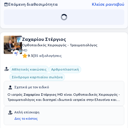
Επόμενη διαθεσιμότητα
Κλείσε ραντεβού
Ζαχαρίου Στέργιος
Ορθοπαιδικός Χειρουργός - Τραυματιολόγος
MD
|
9.3
35 αξιολογήσεις
Αθλητικές κακώσεις
Αρθροπλαστική
Σύνδρομο καρπιαίου σωλήνα
Σχετικά με τον ειδικό
Ο ιατρός
Ζαχαρίου Στέργιος
MD είναι Ορθοπαιδικός Χειρουργός -
Τραυματιολόγος και διατηρεί ιδιωτικά ιατρεία στην Ελευσίνα και
στα Άνω Λιόσια. Είναι πτυχιούχος της Ιατρικής Σχολής του Εθνικού
και Καποδιστριακού Πανεπιστημίου Αθηνών και έχει ειδικευτεί στο
Απλή επίσκεψη
Ορθοπεδικό Τμήμα του Γενικού Νοσοκομείου Πειραιά "Τζάνειο". Ο
Δες το κόστος
ιατρός εξειδικεύεται στις αθλητικές κακώσεις και είναι μέλος της
Ιατρικής Ομάδας της ΚΑΕ Ολυμπιακός. Παράλληλα, ο ιατρός