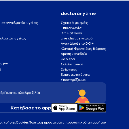
doctoranytime
 ή επαγγελματία υγείας
Σχετικά με εμάς
Επικοινωνία
DO+ at work
ελματία υγείας
Live chat με γιατρό
Ανακάλυψε το DO+
Κλινική Φροντίδας Βάρους
Άμεση Συνεδρία
Καριέρα
ΕΟΠΥΥ
Σελίδα τύπου
Q
Ενέργειες
ς
Εμπιστευτικότητα
Υποστηρίζουμε
όρ
Γουατεμάλα
Βραζιλία
Κατέβασε το app
οι χρήσης
Cookies
Πολιτική προστασίας προσωπικού απορρήτου