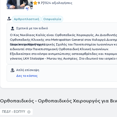
|
9.7
1324 αξιολογήσεις
Αρθροπλαστική
Οσφυαλγία
Σχετικά με τον ειδικό
Ο Κος Νικόλαος Καλός είναι Ορθοπεδικός Χειρουργός ,Αν.Διευθυντής της Δ'
Ορθοπεδικής Κλινικής στο Metropolitan General στον Χολαργό.Διατηρεί ιδιωτικό
ιατρείο στο Νέο Ψυχικό.
Είναι πτυχιούχος της Ιατρικής Σχολής του Πανεπιστημίου Ιωαννίνων κα
ειδικευτεί στην Πανεπιστημιακή Ορθοπαιδική Κλινική Ιωαννίνων.
Εξειδικεύτηκε στο κέντρο αντιμετώπισης οστεοαρθρίτιδας και παρα
γόνατος LKH Stolzalpe - Murau της Αυστρίας. Στο ιδιωτικό του ιατρείο
πλήθος υπηρεσιών, εξατομικευμένες για τις ανάγκες εκάστοτε ασθεν
Απλή επίσκεψη
Δες το κόστος
Ορθοπαιδικός - Ορθοπαιδικός Χειρουργός για Βι
ΠΕΔΥ - ΕΟΠΥΥ