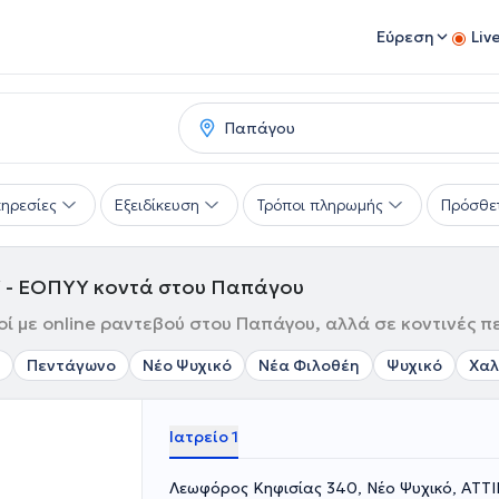
Εύρεση
Liv
ηρεσίες
Εξειδίκευση
Τρόποι πληρωμής
Πρόσθε
 - ΕΟΠΥΥ κοντά στου Παπάγου
 με online ραντεβού στου Παπάγου, αλλά σε κοντινές πε
Πεντάγωνο
Νέο Ψυχικό
Νέα Φιλοθέη
Ψυχικό
Χαλ
Ιατρείο 1
Λεωφόρος Κηφισίας 340, Νέο Ψυχικό, ΑΤΤ