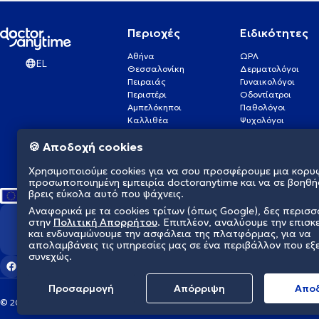
Περιοχές
Ειδικότητες
Αθήνα
ΩΡΛ
EL
Θεσσαλονίκη
Δερματολόγοι
Πειραιάς
Γυναικολόγοι
Περιστέρι
Οδοντίατροι
Αμπελόκηποι
Παθολόγοι
Καλλιθέα
Ψυχολόγοι
Πάτρα
Οφθαλμίατροι
🍪 Αποδοχή cookies
Γλυφάδα
Ενδοκρινολόγοι
Νίκαια
Ουρολόγοι
Χρησιμοποιούμε cookies για να σου προσφέρουμε μια κορυ
Νέα Σμύρνη
Καρδιολόγοι
προσωποποιημένη εμπειρία doctoranytime και να σε βοηθή
βρεις εύκολα αυτό που ψάχνεις.
Αναφορικά με τα cookies τρίτων (όπως Google), δες περισ
στην
Πολιτική Απορρήτου
. Επιπλέον, αναλύουμε την επισκ
Διαμορφώνουμε το μέλλον τη
και ενδυναμώνουμε την ασφάλεια της πλατφόρμας, για να
απολαμβάνεις τις υπηρεσίες μας σε ένα περιβάλλον που εξ
συνεχώς.
Προσαρμογή
Απόρριψη
Aπο
© 2026 doctoranytime