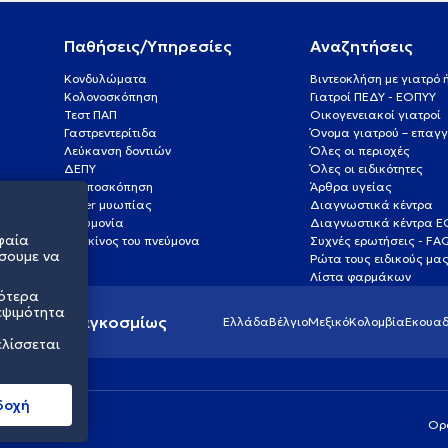
Παθήσεις/Υπηρεσίες
Αναζητήσεις
Κονδυλώματα
Βιντεοκλήση με γιατρό
Κολονοσκόπηση
Γιατροί ΠΕΔΥ - ΕΟΠΥΥ
Τεστ ΠΑΠ
Οικογενειακοί γιατροί
Γαστρεντερίτιδα
Όνομα γιατρού – επαγγ
Λεύκανση δοντιών
Όλες οι περιοχές
ΔΕΠΥ
Όλες οι ειδικότητες
Κολποσκόπηση
Άρθρα υγείας
Laser μυωπίας
Διαγνωστικά κέντρα
Πνευμονία
Διαγνωστικά κέντρα 
φαία
Καρκίνος του πνεύμονα
Συχνές ερωτήσεις - FA
σουμε να
Ρώτα τους ειδικούς μα
Λίστα φαρμάκων
σότερα
εψιμότητα
ς υγείας παγκοσμίως
Ελλάδα
Βέλγιο
Μεξικό
Κολομβία
Εκουαδ
ελίσσεται
δοχή
Ορ