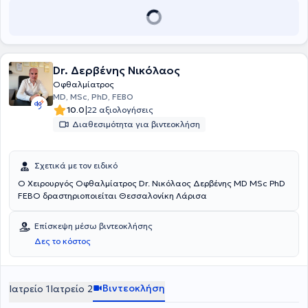
στην διόρθωση μυωπίας, υπερμετρωπίας και αστιγματισμού με
Laser (LASIK - PRK- FΕΜΤΟ-LASIC), ιδίως για υποψήφιους
στρατιωτικών - αστυνομικών σχολών και σχολών
εμποροπλοιάρχων, καθώς και στην αντιμετώπιση παθήσεων του
κερατοειδούς (π.χ. κερατόκωνου) με την νέα μέθοδο Cross - Linking.
Dr. Δερβένης Νικόλαος
Έχει εκπαιδευτεί στην χειρουργική αφαίρεση του καταρράκτη με
φακοθρυψία και στην ένθεση ειδικών ενδοφακών (τωρικών) για την
Οφθαλμίατρος
διόρθωση υψηλών αμετρωπιών (πολύ μεγάλης μυωπίας και
MD, MSc, PhD, FEBO
αστιγματισμού).
|
10.0
22 αξιολογήσεις
Διαθεσιμότητα για βιντεοκλήση
Σχετικά με τον ειδικό
Ο Χειρουργός Οφθαλμίατρος Dr. Νικόλαος Δερβένης MD MSc PhD
FEBO δραστηριοποιείται Θεσσαλονίκη Λάρισα
Επίσκεψη μέσω βιντεοκλήσης
Δες το κόστος
Βιντεοκλήση
Ιατρείο 1
Ιατρείο 2