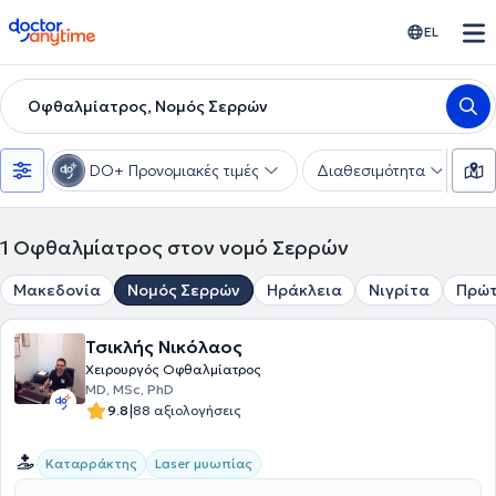
doctoranytime
EL
Οφθαλμίατρος, Νομός Σερρών
DO+ Προνομιακές τιμές
Διαθεσιμότητα
Υ
1
Οφθαλμίατρος στον νομό Σερρών
Μακεδονία
Νομός Σερρών
Ηράκλεια
Νιγρίτα
Πρώ
Τσικλής Νικόλαος
Χειρουργός Οφθαλμίατρος
MD, MSc, PhD
|
9.8
88 αξιολογήσεις
Καταρράκτης
Laser μυωπίας