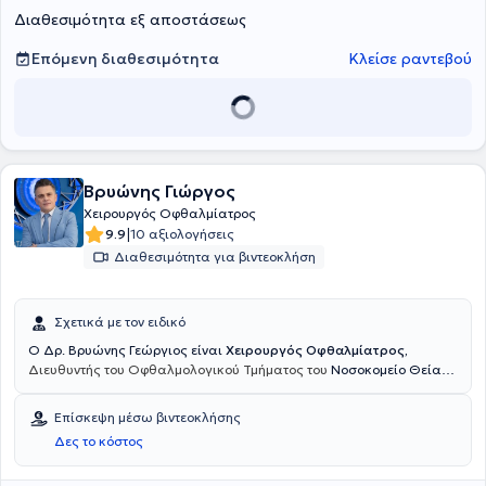
Διαθεσιμότητα εξ αποστάσεως
Επόμενη διαθεσιμότητα
Κλείσε ραντεβού
Βρυώνης Γιώργος
Χειρουργός Οφθαλμίατρος
|
9.9
10 αξιολογήσεις
Διαθεσιμότητα για βιντεοκλήση
Σχετικά με τον ειδικό
Ο Δρ. Βρυώνης Γεώργιος είναι
Χειρουργός Οφθαλμίατρος,
Διευθυντής του Οφθαλμολογικού Τμήματος του
Νοσοκομείο Θείας
Πρόνοιας "Η Παμμακάριστος "
και διατηρεί οφθαλμολογικό ιατρείο
στους Αμπελόκηπους. Ε
ίναι απόφοιτος της Ιατρικής Σχολής του
Επίσκεψη μέσω βιντεοκλήσης
Εθνικού και Καποδιστριακού Πανεπιστημίου Αθηνών και ειδικός
Δες το κόστος
οφθαλμίατρος με μακρόχρονη εμπειρία στην Ελλάδα και το
εξωτερικό. Μετά την ολοκλήρωση της ειδικότητάς του στην