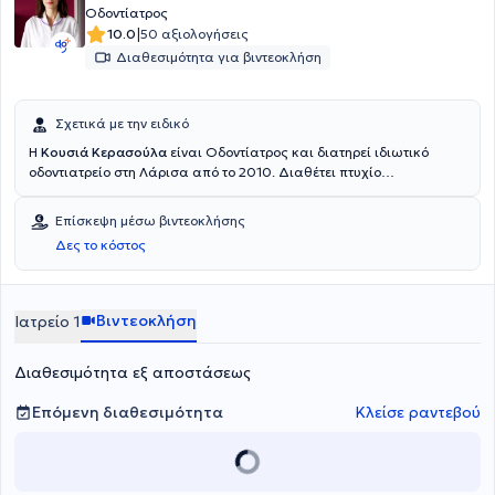
Οδοντίατρος
|
10.0
50 αξιολογήσεις
Διαθεσιμότητα για βιντεοκλήση
Σχετικά με την ειδικό
Η
Κουσιά Κερασούλα
είναι Οδοντίατρος και διατηρεί ιδιωτικό
οδοντιατρείο στη Λάρισα από το 2010. Διαθέτει πτυχίο
οδοντιατρικής από τη Σχολή Επιστημών Υγείας του Αριστοτελείου
Πανεπιστημίου Θεσσαλονίκης. Έχει εργαστεί σε ιδιωτικό
Επίσκεψη μέσω βιντεοκλήσης
οδοντιατρείο στη Λάρισα και ως εθελόντρια στο Οδοντιατρείο του
Δες το κόστος
Στρατιωτικού Νοσοκομείου Λάρισας. Επιπλέον, εργάστηκε ως
συνεργάτης οδοντίατρος στο οδοντιατρείο Antwerp House στο
Cambridge της Αγγλίας, ασκώντας τη γενική οδοντιατρική. Τέλος,
παρακολουθεί πλήθος συνεδρίων και σεμιναρίων στα πλαίσια της
Βιντεοκλήση
Ιατρείο 1
συνεχούς κατάρτισης.
Διαθεσιμότητα εξ αποστάσεως
Επόμενη διαθεσιμότητα
Κλείσε ραντεβού