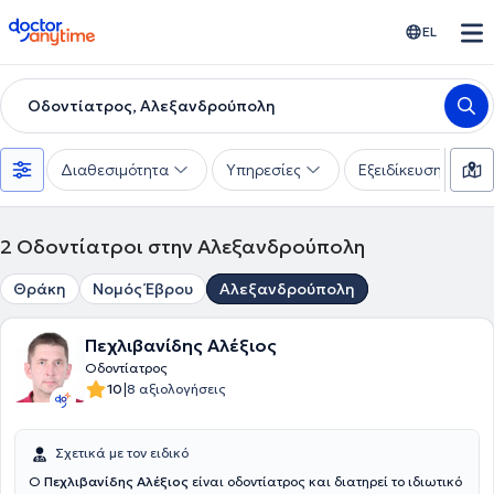
doctoranytime
EL
Οδοντίατρος, Αλεξανδρούπολη
Διαθεσιμότητα
Υπηρεσίες
Εξειδίκευση
2
Οδοντίατροι στην Αλεξανδρούπολη
Θράκη
Νομός Έβρου
Αλεξανδρούπολη
Πεχλιβανίδης Αλέξιος
Οδοντίατρος
|
10
8 αξιολογήσεις
Σχετικά με τον ειδικό
O
Πεχλιβανίδης Αλέξιος
είναι οδοντίατρος και διατηρεί το ιδιωτικό