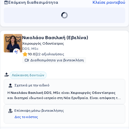
Επόμενη διαθεσιμότητα
Κλείσε ραντεβού
Νικολάου Βασιλική (Εβελίνα)
Χειρουργός Οδοντίατρος
DDS, MSc
|
10.0
22 αξιολογήσεις
Διαθεσιμότητα για βιντεοκλήση
Λεύκανση δοντιών
Σχετικά με την ειδικό
Η
Νικολάου Βασιλική DDS, MSc
είναι
Χειρουργός Οδοντίατρος
και διατηρεί ιδιωτικό ιατρείο στη Νέα Ερυθραία. Είναι απόφοιτη του
Comenius University, με μεταπτυχιακό (MSc) στη Συντηρητική
Οδοντιατρική από το Eastman Dental Institute του University
Επίσκεψη μέσω βιντεοκλήσης
College London (UCL).Έχει εξειδικευτεί στην Αισθητική και
Δες το κόστος
Επανορθωτική Οδοντιατρική, ενώ ολοκλήρωσε μετεκπαίδευση
διάρκειας 1,5 έτους στο New York University (NYU) στη Νέα Υόρκη, με
αντικείμενο την Αισθητική Οδοντιατρική και την Αποκατάσταση του