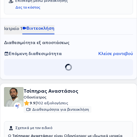
Επίσκεψη μέσω βιντεοκλήσης
παιδοδοντία και προληπτική οδοντιατρική. Ο χώρος του ιατρείου
Δες το κόστος
είναι πλήρως εξοπλισμένος, ενώ είναι καθαρός και φιλόξενος τόσο
για τους μεγάλους, όσο και για τους μικρούς ασθενείς.
Βιντεοκλήση
Ιατρείο 1
Διαθεσιμότητα εξ αποστάσεως
Επόμενη διαθεσιμότητα
Κλείσε ραντεβού
Τσίπηρας Αναστάσιος
Οδοντίατρος
|
9.9
102 αξιολογήσεις
Διαθεσιμότητα για βιντεοκλήση
Σχετικά με τον ειδικό
O
Τσίπηρας Αναστάσιος
είναι Οδοντίατρος με ιδιωτικά ιατρεία