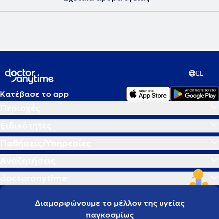
EL
Κατέβασε το app
Περιοχές
Ειδικότητες
Παθήσεις/Υπηρεσίες
Αναζητήσεις
doctoranytime
Διαμορφώνουμε το μέλλον της υγείας
παγκοσμίως