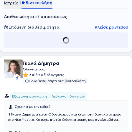
περιβάλλον για τον ασθενή. Παρακολουθεί τακτικά σεμινάρια και
Βιντεοκλήση
Ιατρείο 1
ενδιαφέρεται για καινοτομίες και λύσεις για την καλύτερη
περίθαλψη του ασθενή, ενώ μιλάει άπταιστα γερμανικά και
Διαθεσιμότητα εξ αποστάσεως
αγγλικά.
Επόμενη διαθεσιμότητα
Κλείσε ραντεβού
Γκανά Δήμητρα
Οδοντίατρος
|
9.8
69 αξιολογήσεις
Διαθεσιμότητα για βιντεοκλήση
Εξαγωγή φρονιμίτη
Λεύκανση δοντιών
Σχετικά με την ειδικό
Η
Γκανά Δήμητρα
είναι Οδοντίατρος και διατηρεί ιδιωτικό ιατρείο
στο Νέο Ψυχικό. Κατέχει πτυχίο Οδοντιατρικής και αναλαμβάνει
υπηρεσίες σχετικά με εμφυτεύματα, περιοδοντολογία, προσθετική,
επανορθωτική, αισθητική οδοντιατρική, λεύκανση, ορθοδοντική,