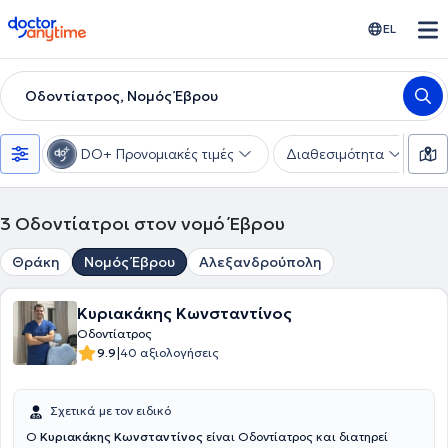
doctoranytime
EL
Οδοντίατρος, Νομός Έβρου
DO+ Προνομιακές τιμές
Διαθεσιμότητα
Υ
3
Οδοντίατροι στον νομό Έβρου
Θράκη
Νομός Έβρου
Αλεξανδρούπολη
Κυριακάκης Κωνσταντίνος
Οδοντίατρος
|
9.9
40 αξιολογήσεις
Σχετικά με τον ειδικό
Ο
Κυριακάκης Κωνσταντίνος
είναι Οδοντίατρος και διατηρεί