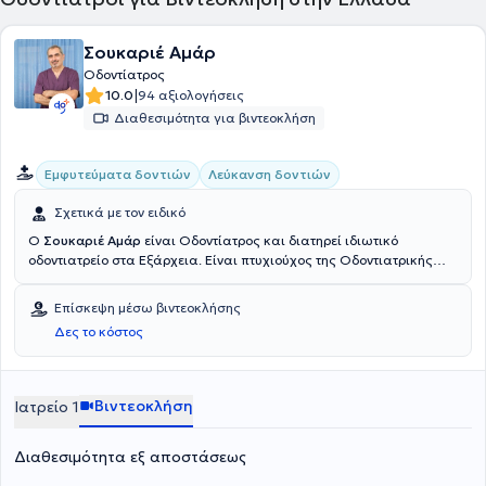
Σουκαριέ Αμάρ
Οδοντίατρος
|
10.0
94 αξιολογήσεις
Διαθεσιμότητα για βιντεοκλήση
Εμφυτεύματα δοντιών
Λεύκανση δοντιών
Σχετικά με τον ειδικό
Ο
Σουκαριέ Αμάρ
είναι Οδοντίατρος και διατηρεί ιδιωτικό
οδοντιατρείο στα Εξάρχεια. Είναι πτυχιούχος της Οδοντιατρικής
Σχολής του Εθνικού και Καποδιστριακού Πανεπιστημίου Αθηνών
(ΕΚΠΑ) και διαθέτει πολυετή εμπειρία. Στο οδοντιατρείο του
Επίσκεψη μέσω βιντεοκλήσης
παρέχονται οδοντιατρικές υπηρεσίες υψηλής ποιότητας σε ένα
Δες το κόστος
σύγχρονο και ευχάριστο περιβάλλον.
Βιντεοκλήση
Ιατρείο 1
Διαθεσιμότητα εξ αποστάσεως