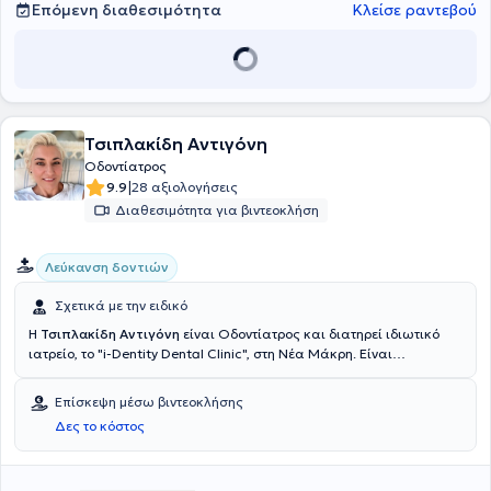
Επόμενη διαθεσιμότητα
Κλείσε ραντεβού
Τσιπλακίδη Αντιγόνη
Οδοντίατρος
|
9.9
28 αξιολογήσεις
Διαθεσιμότητα για βιντεοκλήση
Λεύκανση δοντιών
Σχετικά με την ειδικό
Η
Τσιπλακίδη Αντιγόνη
είναι Οδοντίατρος και διατηρεί ιδιωτικό
ιατρείο, το "i-Dentity Dental Clinic", στη Νέα Μάκρη. Είναι
πτυχιούχος της Οδοντιατρικής Σχολής του Πανεπιστημίου του
Βερολίνου και έχει εργαστεί σαν Οδοντίατρος στο Βερολίνο και
Επίσκεψη μέσω βιντεοκλήσης
στην Αθήνα. Υλοποίησε την ιδέα της i-Dentity Dental Clinic για να
Δες το κόστος
προσφέρει άριστη οδοντιατρική περίθαλψη στην ευρύτερη περιοχή
της Νέας Μάκρης, επενδύοντας σε μηχανήματα τελευταίας
τεχνολογίας και δημιουργώντας ένα χαλαρωτικό και άνετο