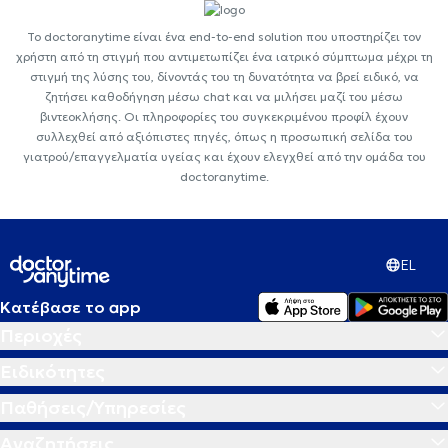
Το doctoranytime είναι ένα end-to-end solution που υποστηρίζει τον
χρήστη από τη στιγμή που αντιμετωπίζει ένα ιατρικό σύμπτωμα μέχρι τη
στιγμή της λύσης του, δίνοντάς του τη δυνατότητα να βρεί ειδικό, να
ζητήσει καθοδήγηση μέσω chat και να μιλήσει μαζί του μέσω
βιντεοκλήσης. Οι πληροφορίες του συγκεκριμένου προφίλ έχουν
συλλεχθεί από αξιόπιστες πηγές, όπως η προσωπική σελίδα του
γιατρού/επαγγελματία υγείας και έχουν ελεγχθεί από την ομάδα του
doctoranytime.
EL
Κατέβασε το app
Περιοχές
Ειδικότητες
Παθήσεις/Υπηρεσίες
Αναζητήσεις