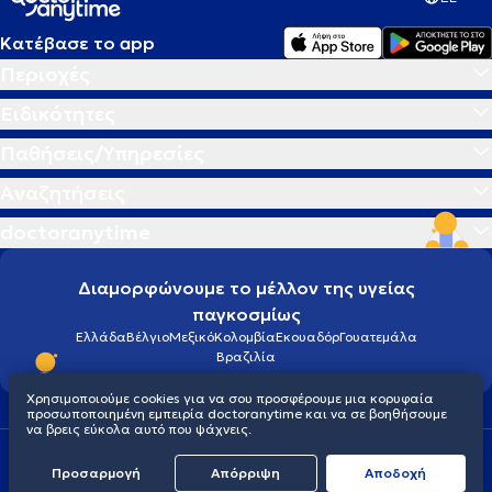
Κατέβασε το app
Περιοχές
Ειδικότητες
Παθήσεις/Υπηρεσίες
Αναζητήσεις
doctoranytime
Διαμορφώνουμε το μέλλον της υγείας
παγκοσμίως
Ελλάδα
Βέλγιο
Μεξικό
Κολομβία
Εκουαδόρ
Γουατεμάλα
Βραζιλία
Χρησιμοποιούμε cookies για να σου προσφέρουμε μια κορυφαία
προσωποποιημένη εμπειρία doctoranytime και να σε βοηθήσουμε
να βρεις εύκολα αυτό που ψάχνεις.
Οροι χρήσης
Cookies
Πολιτική προστασίας προσωπικού απορρήτου
Προσαρμογή
Απόρριψη
Aποδοχή
© 2026 doctoranytime