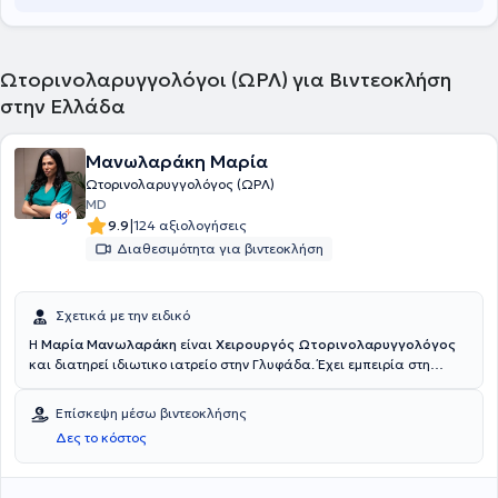
Ωτορινολαρυγγολόγοι (ΩΡΛ) για Βιντεοκλήση
στην Ελλάδα
Μανωλαράκη Μαρία
Ωτορινολαρυγγολόγος (ΩΡΛ)
MD
|
9.9
124 αξιολογήσεις
Διαθεσιμότητα για βιντεοκλήση
Σχετικά με την ειδικό
Η
Μαρία Μανωλαράκη
είναι
Χειρουργός Ωτορινολαρυγγολόγος
και διατηρεί ιδιωτικο ιατρείο στην Γλυφάδα. Έχει εμπειρία στη
διάγνωση και αντιμετώπιση παθήσεων αυτιού, μύτης και λαιμού σε
ενήλικες και παιδιά. Παρέχει ολοκληρωμένη φροντίδα με έμφαση
Επίσκεψη μέσω βιντεοκλήσης
στην εξατομικευμένη προσέγγιση κάθε ασθενούς και τη χρήση
Δες το κόστος
σύγχρονου εξοπλισμού. Στο ιατρείο της πραγματοποιούνται πλήρεις
ωτορινολαρυγγολογικές εξετάσεις όπως ενδοσκόπηση ρινός,
φάρυγγα και λάρυγγα, ακοολογικός έλεγχος, καθαρισμός αυτιών,