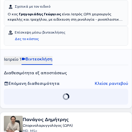
Σχετικά με τον ειδικό
Ο κος
Γρηγοριάδης Γεώργιος
είναι Ιατρός ΩΡΛ χειρουργός
κεφαλής και τραχήλου, με ειδίκευση στη ρινολογία - ρινοπλαστική,
εξειδικευθείς εις φρανκφούρτη, στη Γερμανία, και διδάκτωρ
ιατρικής σχολής πανεπιστημίου Ιωαννίνων.Με πολυετή εμπειρία,
Επίσκεψη μέσω βιντεοκλήσης
αντιμετωπίζει όλο το φάσμα των ωτορινολαρυγγολογικών
Δες το κόστος
παθήσεων και της αντιμετώπισης αυτών, συντηρητικής και
χειρουργικής. Αν. Δευθυντής β΄ ΩΡΛ Κλινικής στο Μετροπόλιταν
Τζένεραλ.
Βιντεοκλήση
Ιατρείο 1
Διαθεσιμότητα εξ αποστάσεως
Επόμενη διαθεσιμότητα
Κλείσε ραντεβού
Πανάγος Δημήτρης
Ωτορινολαρυγγολόγος (ΩΡΛ)
MD, MSc