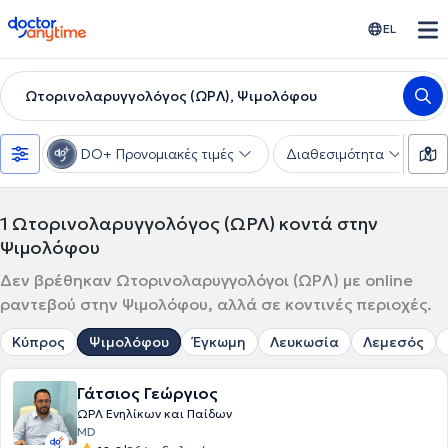
doctoranytime
EL
Ωτορινολαρυγγολόγος (ΩΡΛ), Ψιμολόφου
DO+ Προνομιακές τιμές
Διαθεσιμότητα
Υ
1
Ωτορινολαρυγγολόγος (ΩΡΛ) κοντά στην
Ψιμολόφου
Δεν βρέθηκαν Ωτορινολαρυγγολόγοι (ΩΡΛ) με online
ραντεβού στην Ψιμολόφου, αλλά σε κοντινές περιοχές.
Κύπρος
Ψιμολόφου
Έγκωμη
Λευκωσία
Λεμεσός
Γάτσιος Γεώργιος
ΩΡΛ Ενηλίκων και Παίδων
MD