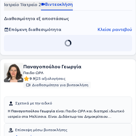
αντιμετώπιση ιγμορίτιδας, ρινίτιδας, φαρυγγίτιδας, ροχαλητού και
Βιντεοκλήση
Ιατρείο 1
Ιατρείο 2
ιλίγγου. Αναλαμβάνει χειρουργικά περιστατικά με εξειδίκευση στην
χειρουργική ρινός, την ρινοπλαστική και την ενδοσκοπική
Διαθεσιμότητα εξ αποστάσεως
χειρουργική ρινός και παραρρινίων.
Επόμενη διαθεσιμότητα
Κλείσε ραντεβού
Παναγοπούλου Γεωργία
Παιδο-ΩΡΛ
|
9.9
23 αξιολογήσεις
Διαθεσιμότητα για βιντεοκλήση
Σχετικά με την ειδικό
Η
Παναγοπούλου Γεωργία
είναι Παιδο-ΩΡΛ και διατηρεί ιδιωτικό
ιατρείο στα Μελίσσια. Είναι Διδάκτωρ του Δημοκρίτειου
Πανεπιστημίου Θράκης και πτυχιούχος της Ιατρικής Σχολής του
Εθνικού και Καποδιστριακού Πανεπιστημίου Αθηνών. Ειδικεύθηκε
Επίσκεψη μέσω βιντεοκλήσης
στην Παιδοωτορινολαρυγγολογία και στην Ωτορινολαρυγγολογία