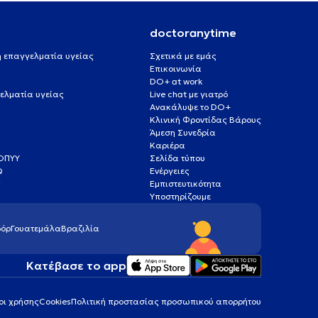
doctoranytime
 ή επαγγελματία υγείας
Σχετικά με εμάς
Επικοινωνία
DO+ at work
ελματία υγείας
Live chat με γιατρό
Ανακάλυψε το DO+
Κλινική Φροντίδας Βάρους
Άμεση Συνεδρία
Καριέρα
ΕΟΠΥΥ
Σελίδα τύπου
Q
Ενέργειες
ς
Εμπιστευτικότητα
Υποστηρίζουμε
όρ
Γουατεμάλα
Βραζιλία
Κατέβασε το app
οι χρήσης
Cookies
Πολιτική προστασίας προσωπικού απορρήτου