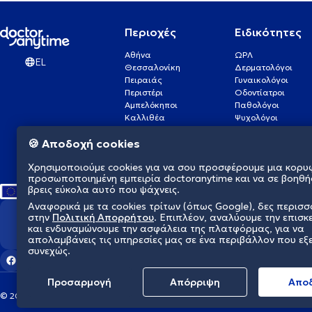
Περιοχές
Ειδικότητες
Αθήνα
ΩΡΛ
EL
Θεσσαλονίκη
Δερματολόγοι
Πειραιάς
Γυναικολόγοι
Περιστέρι
Οδοντίατροι
Αμπελόκηποι
Παθολόγοι
Καλλιθέα
Ψυχολόγοι
Πάτρα
Οφθαλμίατροι
🍪 Αποδοχή cookies
Γλυφάδα
Ενδοκρινολόγοι
Νίκαια
Ουρολόγοι
Χρησιμοποιούμε cookies για να σου προσφέρουμε μια κορυ
Νέα Σμύρνη
Καρδιολόγοι
προσωποποιημένη εμπειρία doctoranytime και να σε βοηθή
βρεις εύκολα αυτό που ψάχνεις.
Αναφορικά με τα cookies τρίτων (όπως Google), δες περισ
στην
Πολιτική Απορρήτου
. Επιπλέον, αναλύουμε την επισκ
Διαμορφώνουμε το μέλλον τη
και ενδυναμώνουμε την ασφάλεια της πλατφόρμας, για να
απολαμβάνεις τις υπηρεσίες μας σε ένα περιβάλλον που εξ
συνεχώς.
Προσαρμογή
Απόρριψη
Aπο
© 2026 doctoranytime