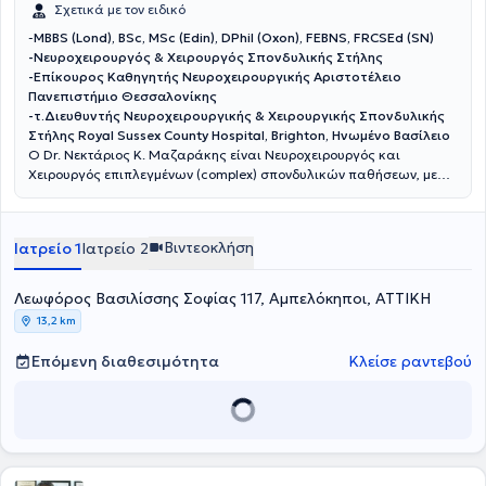
Σχετικά με τον ειδικό
-
MBBS (Lond), BSc, MSc (Edin), DPhil (Oxon), FEBNS, FRCSEd (SN)
-Νευροχειρουργός & Χειρουργός Σπονδυλικής Στήλης
-Επίκουρος Καθηγητής Νευροχειρουργικής Αριστοτέλειο
Πανεπιστήμιο Θεσσαλονίκης
-τ.Διευθυντής Νευροχειρουργικής & Χειρουργικής Σπονδυλικής
Στήλης Royal Sussex County Hospital, Brighton, Ηνωμένο Βασίλειο
O Dr. Νεκτάριος Κ. Μαζαράκης είναι Νευροχειρουργός και
Χειρουργός επιπλεγμένων (complex) σπονδυλικών παθήσεων, με
εκτενή εκπαίδευση και εμπειρία στο Ηνωμένο Βασίλειο και την
Ιρλανδία. Είναι Επίκουρος Καθηγητής Νευροχειρουργικής στο
Αριστοτέλειο Πανεπιστήμιο της Θεσσαλονίκης και προσφέρει τις
Βιντεοκλήση
Ιατρείο 1
Ιατρείο 2
ιατρικές υπηρεσίες του στην Αθήνα και τη Θεσσαλονίκη. Η πρακτική
του είναι αφιερωμένη στην παροχή των υψηλότερων προτύπων
φροντίδας στη νευροχειρουργική και τη χειρουργική της
Λεωφόρος Βασιλίσσης Σοφίας 117, Αμπελόκηποι, ΑΤΤΙΚΗ
σπονδυλικής στήλης, με ιδιαίτερη έμφαση στις σύνθετες παθήσεις
13,2 km
της σπονδυλικής στήλης, τη χειρουργική αντιμετώπιση όγκων
εγκεφάλου και τις ελάχιστα επεμβατικές προσπελάσεις.
Επόμενη διαθεσιμότητα
Κλείσε ραντεβού