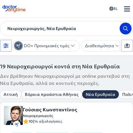
doctoranytime
EL
Νευροχειρουργός, Νέα Ερυθραία
DO+ Προνομιακές τιμές
Διαθεσιμότητα
Υ
19
Νευροχειρουργοί κοντά στη Νέα Ερυθραία
Δεν βρέθηκαν Νευροχειρουργοί με online ραντεβού στη
Νέα Ερυθραία, αλλά σε κοντινές περιοχές.
Αττική
Βόρεια προάστια Αθήνας
Νέα Ερυθραία
Πολι
Γούσιας Κωνσταντίνος
Νευροχειρουργός
|
10
14 αξιολογήσεις