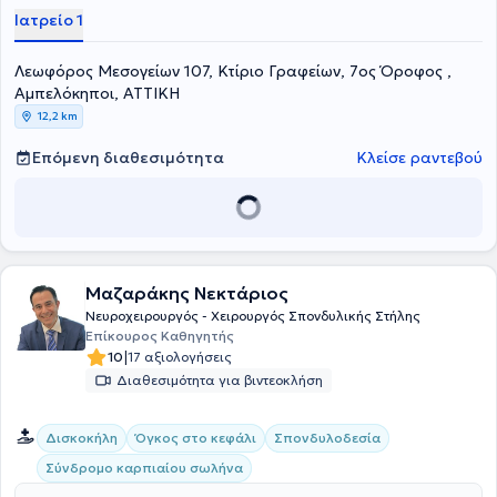
ειδικεύτηκε στη Νευροχειρουργική Κλινική του 417 ΝΙΜΤΣ
Ιατρείο 1
(Νοσηλευτικό Ίδρυμα Μετοχικού Ταμείου Στρατου. Μετά την
εξειδίκευσή του στο Λονδίνο, διετέλεσε Διευθυντής του tμήματος
Λεωφόρος Μεσογείων 107, Κτίριο Γραφείων, 7ος Όροφος ,
Σπονδυλικής Στήλης (Spinal Consultant) στο Leeds Teaching
Hospitals του NHS Trust και στο Brighton and Sussex University
Αμπελόκηποι, ΑΤΤΙΚΗ
Hospital.
12,2 km
Επόμενη διαθεσιμότητα
Κλείσε ραντεβού
Μαζαράκης Νεκτάριος
Νευροχειρουργός - Χειρουργός Σπονδυλικής Στήλης
Επίκουρος Καθηγητής
|
10
17 αξιολογήσεις
Διαθεσιμότητα για βιντεοκλήση
Δισκοκήλη
Όγκος στο κεφάλι
Σπονδυλοδεσία
Σύνδρομο καρπιαίου σωλήνα