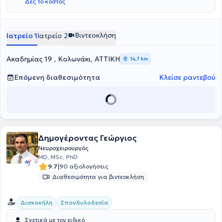
Δες το κόστος
Βιντεοκλήση
Ιατρείο 1
Ιατρείο 2
Ακαδημίας 19 , Κολωνάκι, ΑΤΤΙΚΗ
14,7 km
Επόμενη διαθεσιμότητα
Κλείσε ραντεβού
Δημογέροντας Γεώργιος
Νευροχειρουργός
MD, MSc, PhD
|
9.7
90 αξιολογήσεις
Διαθεσιμότητα για βιντεοκλήση
Δισκοκήλη
Σπονδυλοδεσία
Σχετικά με τον ειδικό