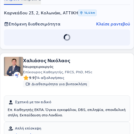
Τέλος, διαθέτει εμπειρία έχοντας εργαστεί σε νοσοκομεία της
Ελλάδας και του εξωτερικού, συγκεκριμένα στο Royal Victoria
Infirmary και στο Great North Children's Hospital στο Newcastle
Kαρνεάδου 23, 2, Κολωνάκι, ΑΤΤΙΚΗ
14,4 km
Upon Tyne.
Επόμενη διαθεσιμότητα
Κλείσε ραντεβού
Χαλιάσος Νικόλαος
Νευροχειρουργός
Επίκουρος Καθηγητής, FRCS, PhD, MSc
|
9.9
14 αξιολογήσεις
Διαθεσιμότητα για βιντεοκλήση
Σχετικά με τον ειδικό
Επ. Καθηγητής ΕΚΠΑ. Όγκοι εγκεφάλου, DBS, επιληψία, σπονδυλική
στήλη. Εκπαίδευση στο Λονδίνο.
Απλή επίσκεψη