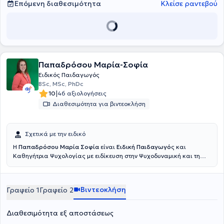
Επόμενη διαθεσιμότητα
Κλείσε ραντεβού
Παπαδρόσου Μαρία-Σοφία
Ειδικός Παιδαγωγός
BSc, MSc, PhDc
|
10
46 αξιολογήσεις
Διαθεσιμότητα για βιντεοκλήση
Σχετικά με την ειδικό
Η
Παπαδρόσου Μαρία Σοφία
είναι
Ειδική Παιδαγωγό
ς και
Καθηγήτρια Ψυχολογίας με ειδίκευση στην Ψυχοδυναμική και τη
Νευροφυσιολογία, στο UniOpen και διατηρεί ιδιωτικό χώρο στη
Κηφισιά. Έχει εκπροσωπήσει την Ελλάδα στο εξωτερικό μέσα από
ομιλίες και συνεργασίες σε πανεπιστήμια και συνέδρια στην
Βιντεοκλήση
Γραφείο 1
Γραφείο 2
Αγγλία και τη Γερμανία, μεταφέροντας τη φωνή της ελληνικής
επιστήμης σε διεθνές επίπεδο. Το όραμά της για μια σύγχρονη,
προσβάσιμη και ουσιαστική εκπαίδευση, την οδήγησε στη
Διαθεσιμότητα εξ αποστάσεως
δημιουργία της πλατφόρμας ELITEutoring.gr, έναν σύγχρονο,