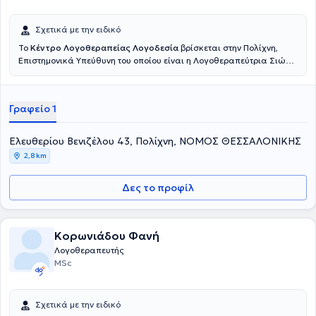
Σχετικά με την ειδικό
Το
Κέντρο Λογοθεραπείας Λογοδεσία
βρίσκεται στην Πολίχνη,
Επιστημονικά Υπεύθυνη του οποίου είναι η Λογοθεραπεύτρια Σιώκη
Ξανθίππη. Διαθέτει πτυχίο Λογοθεραπείας από το Πανεπιστήμιο
Ιωαννίνων και διαθέτει αξιόλογη κλινική εμπειρία έχοντας
πραγματοποιήσει κλινική άσκηση στο Liepaja University. Τέλος, το
Γραφείο 1
Κέντρο Λογοθεραπείας Λογοδεσία απευθύνεται τόσο σε παιδιά όσο
και σε ενήλικες και είναι ένα κέντρο εξειδικευμένο στον Αυτισμό,
στις Μαθησιακές δυσκολίες και στον Τραυλισμό.
Ελευθερίου Βενιζέλου 43, Πολίχνη, ΝΟΜΟΣ ΘΕΣΣΑΛΟΝΙΚΗΣ
2,8 km
Δες το προφίλ
Κορωνιάδου Φανή
Λογοθεραπευτής
MSc
Σχετικά με την ειδικό