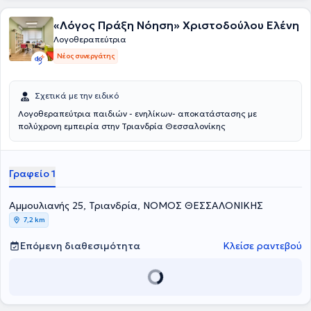
Αφασία, Εγκεφαλική Παράλυση, Νευροεκφυλιστικές Διαταραχές
και Σύνδρομα. Λόγω της συνεχιζόμενης κατάρτισής της έχει
«Λόγος Πράξη Νόηση» Χριστοδούλου Ελένη
παρακολουθήσει πληθώρα συνεδρίων και σεμιναρίων από το 2010
έως σήμερα. Η Δελή Σοφία και ο Φτιάκας Νικόλαος συνεργάζονται
Λογοθεραπεύτρια
με σκοπό την πολύπλευρη αντιμετώπιση των περιστατικών τους.
Νέος συνεργάτης
Σχετικά με την ειδικό
Λογοθεραπεύτρια παιδιών - ενηλίκων- αποκατάστασης με
πολύχρονη εμπειρία στην Τριανδρία Θεσσαλονίκης
Γραφείο 1
Αμμουλιανής 25, Τριανδρία, ΝΟΜΟΣ ΘΕΣΣΑΛΟΝΙΚΗΣ
7,2 km
Επόμενη διαθεσιμότητα
Κλείσε ραντεβού