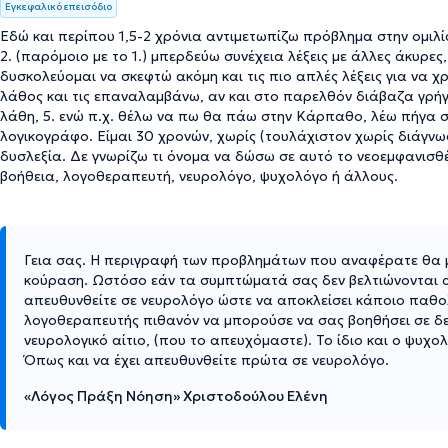
Εγκεφαλικό επεισόδιο
Εδώ και περίπου 1,5-2 χρόνια αντιμετωπίζω πρόβλημα στην ομιλία
2. (παρόμοιο με το 1.) μπερδεύω συνέχεια λέξεις με άλλες άκυρες
δυσκολεύομαι να σκεφτώ ακόμη και τις πιο απλές λέξεις για να χ
λάθος και τις επαναλαμβάνω, αν και στο παρελθόν διάβαζα γρή
λάθη, 5. ενώ π.χ. θέλω να πω θα πάω στην Κάρπαθο, λέω πήγα
λογικογράφο. Είμαι 30 χρονών, χωρίς (τουλάχιστον χωρίς διάγνω
δυσλεξία. Δε γνωρίζω τι όνομα να δώσω σε αυτό το νεοεμφανισθ
βοήθεια, λογοθεραπευτή, νευρολόγο, ψυχολόγο ή άλλους.
Γεια σας. Η περιγραφή των προβλημάτων που αναφέρατε θα μ
κούραση. Ωστόσο εάν τα συμπτώματά σας δεν βελτιώνονται α
απευθυνθείτε σε νευρολόγο ώστε να αποκλείσει κάποιο παθολ
λογοθεραπευτής πιθανόν να μπορούσε να σας βοηθήσει σε δ
νευρολογικό αίτιο, (που το απευχόμαστε). Το ίδιο και ο ψυχο
Όπως και να έχει απευθυνθείτε πρώτα σε νευρολόγο.
«Λόγος Πράξη Νόηση» Χριστοδούλου Ελένη