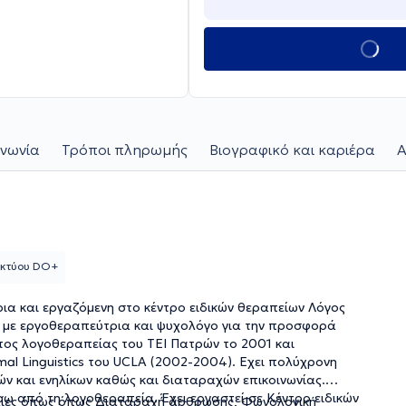
ινωνία
Τρόποι πληρωμής
Βιογραφικό και καριέρα
Α
ικτύου DO+
τρια και εργαζόμενη στο κέντρο ειδικών θεραπείων
Λόγος
 με εργοθεραπεύτρια και ψυχολόγο για την προσφορά
ος λογοθεραπείας του ΤΕΙ Πατρών το 2001 και
al Linguistics του UCLA (2002-2004). Eχει πολύχρονη
ών και ενηλίκων καθώς και διαταραχών επικοινωνίας.
ρω από τη λογοθεραπεία. Έχει εργαστεί σε Κέντρο ειδικών
ίες όπως όπως Διαταραχή άρθρωσης, Φωνολογική