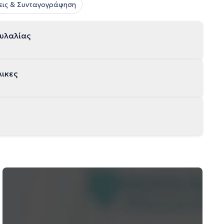
εις & Συνταγογράφηση
χυλαλίας
ικες