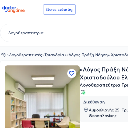
doctoranytime
Είστε ειδικός;
Λογοθεραπευτές
Τριανδρία
«Λόγος Πράξη Νόηση» Χριστοδ
«Λόγος Πράξη Ν
Χριστοδούλου Ελ
Λογοθεραπεύτρια Τρ
Διεύθυνση
Αμμουλιανής 25, Τρ
Θεσσαλονίκης