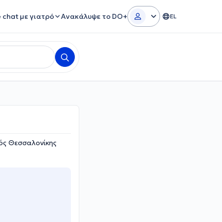
e chat με γιατρό
Ανακάλυψε το DO+
EL
μός Θεσσαλονίκης