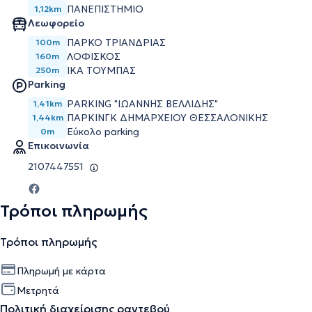
ΠΑΝΕΠΙΣΤΉΜΙΟ
1,12km
Λεωφορείο
ΠΑΡΚΟ ΤΡΙΑΝΔΡΙΑΣ
100m
ΛΟΦΙΣΚΟΣ
160m
ΙΚΑ ΤΟΥΜΠΑΣ
250m
Parking
PARKING "ΙΩΆΝΝΗΣ ΒΕΛΛΊΔΗΣ"
1,41km
ΠΆΡΚΙΝΓΚ ΔΗΜΑΡΧΕΊΟΥ ΘΕΣΣΑΛΟΝΊΚΗΣ
1,44km
Εύκολο parking
0m
Επικοινωνία
2107447551
Τρόποι πληρωμής
Τρόποι πληρωμής
Πληρωμή με κάρτα
Μετρητά
Πολιτική διαχείρισης ραντεβού