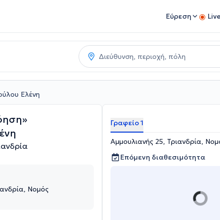
Εύρεση
Liv
ούλου Ελένη
όηση»
Γραφείο 1
ένη
Αμμουλιανής 25, Τριανδρία, Νο
ιανδρία
Επόμενη διαθεσιμότητα
ιανδρία, Νομός