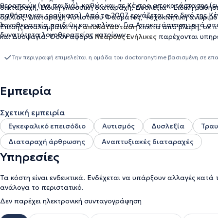
θεραπειών (για παιδιά), καθώς και σε Κέντρο αποκατάστασης (εν
διαταραχή, Ειδική γλωσσική διαταραχή, Δυσλεξία - Ειδική μαθη
παθήσεις και τραύματα). Από το 2007 εργάζεται στο δικό της Κ
ομιλίας, Διαταραχή Αυτιστικού Φάσματος, Ψυχοκινητική ανωριμό
λογοθεραπεία παιδιών και ενηλίκων. Για Αποκατάσταση μετά από
Επίσης αναλαμβάνει την
αποκατάσταση
έπειτα από βλάβη, σε 
δυνατότητα λογοθεραπείας κατοίκων.
και Δυσφαγία. Όσον αφορά
Νεαρούς Ενήλικες
παρέχονται υπηρε
Διαταραχές άρθρωσης και Διαταραχές φώνησης.
Την περιγραφή επιμελείται η ομάδα του doctoranytime βασισμένη σε επ
Εμπειρία
Σχετική εμπειρία
Εγκεφαλικό επεισόδιο
Αυτισμός
Δυσλεξία
Τραυ
Διαταραχή άρθρωσης
Αναπτυξιακές διαταραχές
Υπηρεσίες
Τα κόστη είναι ενδεικτικά. Ενδέχεται να υπάρξουν αλλαγές κατά 
ανάλογα το περιστατικό.
Δεν παρέχει ηλεκτρονική συνταγογράφηση