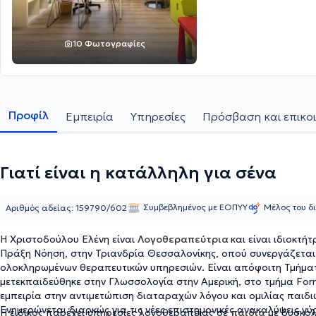
10 Φωτογραφίες
Προφίλ
Εμπειρία
Υπηρεσίες
Πρόσβαση και επικο
Γιατί είναι η κατάλληλη για σένα
Συμβεβλημένος με ΕΟΠΥΥ
Μέλος του δ
Αριθμός αδείας: 159790/602
Η Χριστοδούλου Ελένη είναι
Λογοθεραπεύτρια
και είναι ιδιοκτή
Πράξη Νόηση,
στην Τριανδρία Θεσσαλονίκης, οπού συνεργάζεται
ολοκληρωμένων θεραπευτικών υπηρεσιών. Είναι απόφοιτη Τμήματ
μετεκπαιδεύθηκε στην Γλωσσολογία στην Αμερική, στο τμήμα Form
εμπειρία στην αντιμετώπιση διαταραχών λόγου και ομιλίας παιδι
Ενημερώνεται διαρκώς για τις νέες επιστημονικές ανακαλύψεις γύ
Η ειδικός παρέχει υπηρεσίες λογοθεραπείας σε
παιδιά
με δυσκολ