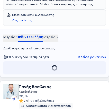
ιδιωτικό ιατρείο στο Χαλάνδρι. Είναι πτυχιούχος Ιατρικής της
Σχολής Επιστημών Υγείας του Πανεπιστημίου Κρήτης. Εργάστηκε
ως Ειδικευόμενος Παθολογίας κι ακολούθως Καρδιολογίας στο
Επίσκεψη μέσω βιντεοκλήσης
Νοσοκομείο "Κοργιαλένειο Μπενάκειο", ενώ διετέλεσε Επιμελητής
Δες το κόστος
της 3ης Καρδιολογικής Κλινικής του Νοσοκομείου ΙΑΣΩ General.
Έχει μετεκπαιδευτεί στις Νεότερες Τεχνικές Υπερηχοκαρδιογραφίας
και έχει λάβει την αντίστοιχη πιστοποίηση από την Καρδιολογική
Κλινική του Πανεπιστημιακού Νοσοκομείου Πατρών. Παράλληλα με
Βιντεοκλήση
Ιατρείο 1
Ιατρείο 2
την εργασία του ως ιδιώτης γιατρός, διατελεί Επιστημονικός
Συνεργάτης και Επιστημονικά υπεύθυνος σε διάφορα κέντρα και
Διαθεσιμότητα εξ αποστάσεως
κλινικές. Με γνώμονα την επιστημονική του αρτιότητα και την πείρα
του αντιμετωπίζει πληθώρα περιστατικών, ενώ αξίζει να
αναφερθεί η εξειδίκευσή του στην Υπερηχοκαρδιολογία, την
Επόμενη διαθεσιμότητα
Κλείσε ραντεβού
Λιπιδολογία και την Αρτηριακή Πίεση.
Πανής Βασίλειος
Καρδιολόγος
MD, Dr.
|
9.9
194 αξιολογήσεις
Διαθεσιμότητα για βιντεοκλήση