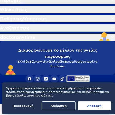
Περιοχές
Ειδικότητες
Παθήσεις/Υπηρεσίες
Αναζητήσεις
doctoranytime
Διαμορφώνουμε το μέλλον της υγείας
παγκοσμίως
Ελλάδα
Βέλγιο
Μεξικό
Κολομβία
Εκουαδόρ
Γουατεμάλα
Βραζιλία
Χρησιμοποιούμε cookies για να σου προσφέρουμε μια κορυφαία
Οροι χρήσης
Cookies
Πολιτική προστασίας προσωπικού απορρήτου
προσωποποιημένη εμπειρία doctoranytime και να σε βοηθήσουμε να
© 2026 doctoranytime
βρεις εύκολα αυτό που ψάχνεις.
Προσαρμογή
Απόρριψη
Aποδοχή