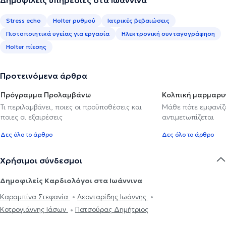
Stress echo
Holter ρυθμού
Ιατρικές βεβαιώσεις
Πιστοποιητικά υγείας για εργασία
Ηλεκτρονική συνταγογράφηση
Holter πίεσης
Προτεινόμενα άρθρα
Πρόγραμμα Προλαμβάνω
Κολπική μαρμαρυ
Τι περιλαμβάνει, ποιες οι προϋποθέσεις και
Μάθε πότε εμφανίζε
ποιες οι εξαιρέσεις
αντιμετωπίζεται
Δες όλο το άρθρο
Δες όλο το άρθρο
Χρήσιμοι σύνδεσμοι
Δημοφιλείς Καρδιολόγοι στα Ιωάννινα
Καραμπίνα Στεφανία
Λεονταρίδης Ιωάννης
Κοτρογιάννης Ιάσων
Πατσούρας Δημήτριος