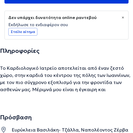
Δεν υπάρχει δυνατότητα online ραντεβού
Εκδήλωσε το ενδιαφέρον σου
Στείλε αίτημα
Πληροφορίες
Το Καρδιολογικό Ιατρείο αποτελείται από έναν ζεστό
χώρο, στην καρδιά του κέντρου της πόλης των Ιωαννίνων,
με τον πιο σύγχρονο εξοπλισμό για την φροντίδα των
ασθενών μας. Μέριμνά μου είναι η έγκαιρη και
λεπτομερής διάγνωση των καρδιολογικών παθήσεων, η
επαρκής ρύθμιση των παραγόντων κινδύνου των
καρδιαγγειακών νοσημάτων, αλλά και η αποτελεσματική
Πρόσβαση
συστηματική παρακολούθησή τους. Με σοβαρή
νοσοκομειακή εμπειρία και συνεχιζόμενη ιατρική
Ευρύκλεια Βασιλάκη- Τζάλλα, Ναπολέοντος Ζέρβα
εκπαίδευση στην καρδιολογία, είμαι στην διάθεσή σας