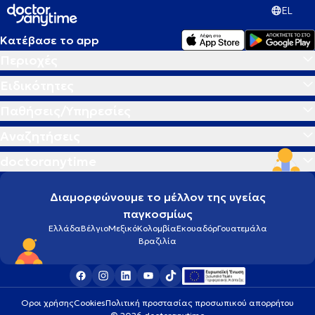
EL
Κατέβασε το app
Περιοχές
Ειδικότητες
Παθήσεις/Υπηρεσίες
Αναζητήσεις
doctoranytime
Διαμορφώνουμε το μέλλον της υγείας
παγκοσμίως
Ελλάδα
Βέλγιο
Μεξικό
Κολομβία
Εκουαδόρ
Γουατεμάλα
Βραζιλία
Οροι χρήσης
Cookies
Πολιτική προστασίας προσωπικού απορρήτου