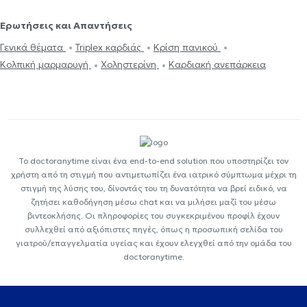
Ερωτήσεις και Απαντήσεις
Γενικά θέματα
Triplex καρδιάς
Κρίση πανικού
Κολπική μαρμαρυγή
Χοληστερίνη
Καρδιακή ανεπάρκεια
Το doctoranytime είναι ένα end-to-end solution που υποστηρίζει τον
χρήστη από τη στιγμή που αντιμετωπίζει ένα ιατρικό σύμπτωμα μέχρι τη
στιγμή της λύσης του, δίνοντάς του τη δυνατότητα να βρεί ειδικό, να
ζητήσει καθοδήγηση μέσω chat και να μιλήσει μαζί του μέσω
βιντεοκλήσης. Οι πληροφορίες του συγκεκριμένου προφίλ έχουν
συλλεχθεί από αξιόπιστες πηγές, όπως η προσωπική σελίδα του
γιατρού/επαγγελματία υγείας και έχουν ελεγχθεί από την ομάδα του
doctoranytime.