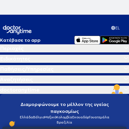
EL
Κατέβασε το app
Περιοχές
Ειδικότητες
Παθήσεις/Υπηρεσίες
Αναζητήσεις
doctoranytime
Διαμορφώνουμε το μέλλον της υγείας
παγκοσμίως
Ελλάδα
Βέλγιο
Μεξικό
Κολομβία
Εκουαδόρ
Γουατεμάλα
Βραζιλία