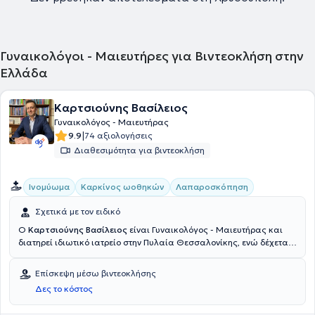
Γυναικολόγοι - Μαιευτήρες για Βιντεοκλήση στην
Ελλάδα
Καρτσιούνης Βασίλειος
Γυναικολόγος - Μαιευτήρας
|
9.9
74 αξιολογήσεις
Διαθεσιμότητα για βιντεοκλήση
Ινομύωμα
Καρκίνος ωοθηκών
Λαπαροσκόπηση
Σχετικά με τον ειδικό
Ο
Καρτσιούνης Βασίλειος
είναι Γυναικολόγος - Μαιευτήρας και
διατηρεί ιδιωτικό ιατρείο στην Πυλαία Θεσσαλονίκης, ενώ δέχεται
και ασθενείς στο Μαρούσι, εντός της Γυναικολογικής Κλινικής
ΙΑΣΩ. Είναι απόφοιτος και υποψήφιος Διδάκτωρ της Ιατρικής
Επίσκεψη μέσω βιντεοκλήσης
Σχολής του Αριστοτελείου Πανεπιστημίου Θεσσαλονίκης και
Δες το κόστος
Ακαδημαϊκός υπότροφος της Γ’ Μαιευτικής – Γυναικολογικής
Κλινικής του Γενικού Νοσοκομείου Θεσσαλονίκης "Ιπποκράτειο".