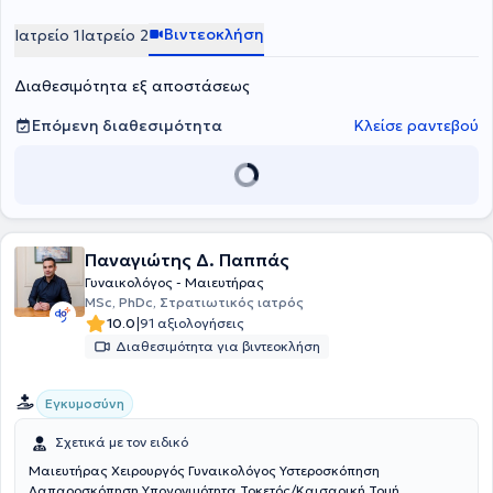
Έχει πολυετή εμπειρία στον τομέα της μαιευτικής – γυναικολογίας
και ειδικότερα στην λαπαροσκοπική – ρομποτική χειρουργική και
Βιντεοκλήση
Ιατρείο 1
Ιατρείο 2
στη γυναικολογική ογκολογία, έχοντας εργαστεί στο Ηνωμένο
Βασίλειο, στη Γερμανία και στον Καναδά. Ο γιατρός είναι επίσημα
Διαθεσιμότητα εξ αποστάσεως
Πιστοποίημένος στη γυναικολογική ογκολογία από το Βασιλικό
Κολέγιο Μαιευτήρων – Γυναικολόγων (RCOG).
Επόμενη διαθεσιμότητα
Κλείσε ραντεβού
Παναγιώτης Δ. Παππάς
Γυναικολόγος - Μαιευτήρας
MSc, PhDc, Στρατιωτικός ιατρός
|
10.0
91 αξιολογήσεις
Διαθεσιμότητα για βιντεοκλήση
Εγκυμοσύνη
Σχετικά με τον ειδικό
Μαιευτήρας Χειρουργός Γυναικολόγος Υστεροσκόπηση
Λαπαροσκόπηση Υπογονιμότητα Τοκετός/Καισαρική Τομή