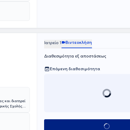
Βιντεοκλήση
Ιατρείο 1
Διαθεσιμότητα εξ αποστάσεως
Επόμενη διαθεσιμότητα
ς και διατηρεί
τρικής Σχολής
ιδίκευση στις
αθώς και στην
 με θέμα
Κλείσε ραντεβο
χνευσης του