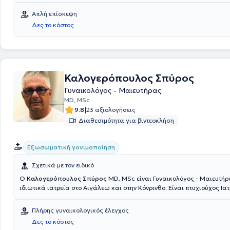
"Μητέρα"
.
Απλή επίσκεψη
Δες το κόστος
Καλογερόπουλος Σπύρος
Γυναικολόγος - Μαιευτήρας
MD, MSc
|
9.8
23 αξιολογήσεις
Διαθεσιμότητα για βιντεοκλήση
Εξωσωματική γονιμοποίηση
Σχετικά με τον ειδικό
O
Καλογερόπουλος Σπύρος
MD, MSc είναι Γυναικολόγος - Μαιευτήρα
ιδιωτικά ιατρεία στο Αιγάλεω και στην Κόνρινθο. Είναι πτυχιούχος Ια
Universita di Medicina e Chirurgia di Catania Sicily Italy. Διαθέτει εξε
καθ έξιν αποβολές, στη θρομβοφιλία, στην κύηση υψηλού κινδύνου, κ
Πλήρης γυναικολογικός έλεγχος
παθολογία τραχήλου. Παράλληλα, είναι κάτοχος διδακτορικού τίτλου
Δες το κόστος
"Sarkoma di Kaposi" που αποτέλεσε την απαρχή αναγνώρισης και ανί