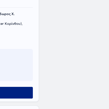
δωρος Χ.
er Κορίνθου),