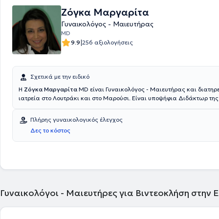
Ζόγκα Μαργαρίτα
Γυναικολόγος - Μαιευτήρας
MD
|
9.9
256 αξιολογήσεις
Σχετικά με την ειδικό
Η
Ζόγκα Μαργαρίτα
MD είναι Γυναικολόγος - Μαιευτήρας και διατηρε
ιατρεία στο Λουτράκι και στο Μαρούσι. Είναι υποψήφια Διδάκτωρ της
Σχολής του Εθνικού και Καποδιστριακού Πανεπιστημίου Αθηνών και ε
Ιατρικής. Έχει ειδικευτεί στη Γυναικολογία στο Ειδικό Αντικαρκινικό Ν
Πλήρης γυναικολογικός έλεγχος
Μεταξά και στη μαιευτική στο Γενικό Νοσοκομείο Αθηνών "Αλεξάνδρα".
Δες το κόστος
εξειδικευμένη στην παθολογία του τραχήλου της μήτρας, ενώ διαθέτει 
εμπειρία στην παθολογία της κύησης, στην αντιμετώπιση των κονδυ
και στην κολποσκόπηση. Τέλος, η ιατρός μέχρι και σήμερα διατηρεί συ
Γυναικολογικές - Μαιευτικές Κλινικές "Ρέα", "Ιασώ" και "Λητώ".
Γυναικολόγοι - Μαιευτήρες για Βιντεοκλήση στην 