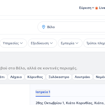
Εύρεση
Liv
Υπηρεσίες
Εξειδίκευση
Εμπειρία
Τρόποι πλη
βού στο Βέλο, αλλά σε κοντινές περιοχές.
άτι
Λέχαιο
Κόρινθος
Ξυλόκαστρο
Λουτράκι
Νεμέ
Ιατρείο 1
28ης Οκτωβρίου 1, Κιάτο Κορινθίας, Κιάτο