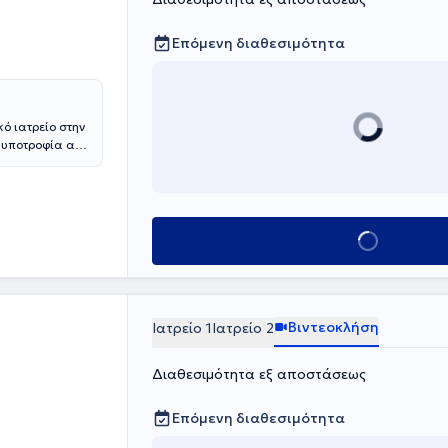
Επόμενη διαθεσιμότητα
κό ιατρείο στην
ε υποτροφία από
δανίας και
ό Πανεπιστήμιο
ρότητας και
άνδρα".
Κλείσε ραντεβο
ό Νοσοκομείο
κού", ενώ
σοκομείο
ά και του
κώς σε
Βιντεοκλήση
Ιατρείο 1
Ιατρείο 2
οντίδα της
Διαθεσιμότητα εξ αποστάσεως
Επόμενη διαθεσιμότητα