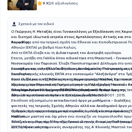
|
9.9
26 αξιολογήσεις
Σχετικά με τον ειδικό
O
Γεώργιος Η. Μεταξάς
είναι
Γυναικολόγος
με
Εξειδίκευση
στη
Χειρο
και διατηρεί
ιδιωτικά ιατρεία στους Αμπελόκηπους Αττικής και στο
Κορινθίας
Αποφοίτησε από την Ιατρική σχολή του Εθνικού και Καποδιστριακού Π
.
Αθηνών (ΕΚΠΑ) με βαθμό Λίαν Καλώς.
Από το ΕΚΠΑ έλαβε και τη
Διδακτορική του Διατριβή
αργότερα.
Έπειτα, μετέβη στη
Γαλλία όπου ειδικεύτηκε στη Μαιευτική – Γυναικολ
Νοσοκομεία του Παρισιού
. Έλαβε
Πανεπιστημιακό Δίπλωμα
στο αντι
κακοήθων και καλοήθων παθήσεων μαστού
Επιστρέφοντας στην Ελλάδα διετέλεσε
Ακαδημαϊκός Υπότροφος της Ά
από το
Πανεπιστήμιο τ
στο Παρισι
Γυναικολογικής κλινικής ΕΚΠΑ στο νοσοκομείο "Αλεξάνδρα" στο Τμ
.
όπου έλαβε και την
Κατά τη διάρκεια της θητείας του πραγματοποίησε
Εξειδίκευση της Χειρουργικής Μαστού
πλήθος και ποικιλ
.
Έχει αποκ
εξετάσεις, την
Χειρουργείων Μαστού
Ευρωπαϊκή Πιστοποίηση στη Χειρουργική Μαστού - Fel
στο τμήμα μαστού του "Αλεξάνδρα" το οποίο α
European Board of Surgery (FEBS),Qualification in Breast Surgery.
αναγνωρισμένο κέντρο μαστού διεθνώς αφού ανήκει στο
Ολοκλήρωσε με Επιτυχία το Πρώτο
Μεταπτυχιακό Πρόγραμμα της Ια
δίκτυο Breast Centres Network. Επιπλέον διαθέτει ISO 9001 : 2015.
Αθηνών προσανατολισμένο στη Χειρουργική Μαστού
.
Επιτέλεσε αξιοσημείωτο
εκπαιδευτικό έργο με μαθήματα – διαλέξεις
φοιτητές της Ιατρικής Σχολής Αθηνών αλλά και Ακαδημαϊκό έργο
με
άρθρων σε έγκριτα επιστημονικά περιοδικά με ειδικό αντικείμενο τις
Ο ιατρός έχει συμμετάσχει με προσωπικές
ομιλίες και παρουσιάσεις
Μαστού.
παθήσεων μαστού και όχι μόνο
ενώ συνεχίζει να παρακολουθεί πρ
συνέδρια και σεμινάρια του εξωτερικού ώστε να επικαιροποιεί συνεχ
Τέλος, είναι μέλος της Ελληνικής Γυναικολογικής Εταιρίας Παθήσεω
και τις πρακτικές του.
(ΕΓΕΠΑΜ) και
επιστημονικός συνεργάτης της Α’ Κλινικής Μαστού τ