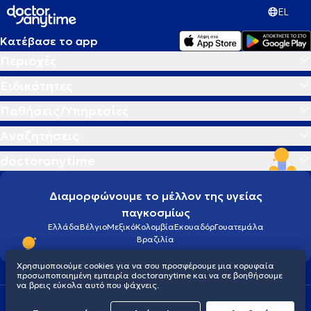
EL
Κατέβασε το app
Περιοχές
Ειδικότητες
Παθήσεις/Υπηρεσίες
Αναζητήσεις
doctoranytime
Διαμορφώνουμε το μέλλον της υγείας
παγκοσμίως
Ελλάδα
Βέλγιο
Μεξικό
Κολομβία
Εκουαδόρ
Γουατεμάλα
Βραζιλία
Χρησιμοποιούμε cookies για να σου προσφέρουμε μια κορυφαία
προσωποποιημένη εμπειρία doctoranytime και να σε βοηθήσουμε
να βρεις εύκολα αυτό που ψάχνεις.
Οροι χρήσης
Cookies
Πολιτική προστασίας προσωπικού απορρήτου