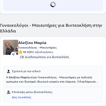
Γυναικολόγοι - Μαιευτήρες για Βιντεοκλήση στην
Ελλάδα
Αλεξίου Μαρία
Γυναικολόγος - Μαιευτήρας
|
10.0
80 αξιολογήσεις
Διαθεσιμότητα για βιντεοκλήση
Σχετικά με την ειδικό
Η
Αλεξίου Μαρία
είναι Γυναικολόγος - Μαιευτήρας με πολυετή
εμπειρία και διατηρεί ιδιωτικό ιατρείο στη Λάρισα. Ολοκλήρωσε
την ειδικότητά της στο Πανεπιστημιακό Νοσοκομείο Ηρακλείου
Κρήτης. Έχει διατελέσει Επιμελήτρια στο Γενικό Νοσοκομείο
Επίσκεψη μέσω βιντεοκλήσης
Λάρισας και είναι εθελόντρια στον Ερυθρό Σταυρό και στο
Δες το κόστος
Χαμόγελο του παιδιού. Έχει πραγματοποιήσει πολλές ομιλίες και
εξειδικεύεται στην κολποσκόπηση, HPV παθήσεις, διερεύνηση