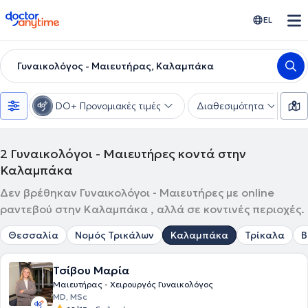
doctoranytime
EL
Γυναικολόγος - Μαιευτήρας, Καλαμπάκα
DO+ Προνομιακές τιμές
Διαθεσιμότητα
Υ
2
Γυναικολόγοι - Μαιευτήρες κοντά στην
Καλαμπάκα
Δεν βρέθηκαν Γυναικολόγοι - Μαιευτήρες με online
ραντεβού στην Καλαμπάκα , αλλά σε κοντινές περιοχές.
Θεσσαλία
Νομός Τρικάλων
Καλαμπάκα
Τρίκαλα
Β
Τσίβου Μαρία
Μαιευτήρας - Χειρουργός Γυναικολόγος
MD, MSc