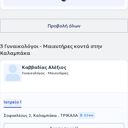
και στα Νοσοκομεία Barnet και Chase Farm του Λονδίνου. Τέλος,
εργάστηκε ως
Επικουρικός Επιμελητής στο Γενικό Νοσοκομείο
Λευκάδας, Ελλάδα από το 2020 έως το 2023.
Προβολή όλων
3
Γυναικολόγοι - Μαιευτήρες κοντά στην
Καλαμπάκα
Καββαδίας Αλέξιος
Γυναικολόγος - Μαιευτήρας
Ιατρείο 1
Σοφοκλέους 2, Καλαμπάκα , ΤΡΙΚΑΛΑ
0,3 km