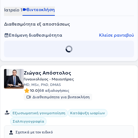
υπογονιμότητας, πολυκυστικές ωοθήκες, εμμηνόπαυση, διαταραχές
περιόδου στην εφηβεία. Η φράση που συνοψίζει την δουλειά της
Βιντεοκλήση
Ιατρείο 1
είναι : "H επιστήμη αρωγός στην υγεία της γυναίκας".
Διαθεσιμότητα εξ αποστάσεως
Επόμενη διαθεσιμότητα
Κλείσε ραντεβού
Ζιώγας Απόστολος
Γυναικολόγος - Μαιευτήρας
MD, MSc, PhD, DMAS
|
10.0
68 αξιολογήσεις
Διαθεσιμότητα για βιντεοκλήση
Εξωσωματική γονιμοποίηση
Κατάψυξη ωαρίων
Σαλπιγγογραφία
Σχετικά με τον ειδικό