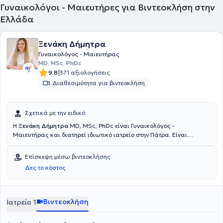
Γυναικολόγοι - Μαιευτήρες για Βιντεοκλήση στην
Ελλάδα
Ξενάκη Δήμητρα
Γυναικολόγος - Μαιευτήρας
MD, MSc, PhDc
|
9.8
371 αξιολογήσεις
Διαθεσιμότητα για βιντεοκλήση
Σχετικά με την ειδικό
Η
Ξενάκη Δήμητρα
MD, MSc, PhDc είναι Γυναικολόγος -
Μαιευτήρας και διατηρεί ιδιωτικό ιατρείο στην Πάτρα. Είναι
υποψήφια Διδάκτωρ της Ιατρικής Σχολής του Πανεπιστημίου
Πατρών και κάτοχος μεταπτυχιακού διπλώματος, με εξειδίκευση
Επίσκεψη μέσω βιντεοκλήσης
στην προληπτική και κοινωνική ιατρική. Διαθέτει πολυετή εμπειρία
Δες το κόστος
και παράλληλα, συνεργάζεται με το ιατρικό κέντρο "Ολύμπιον" και
το ιδιωτικό μαιευτήριο Πατρών.
Βιντεοκλήση
Ιατρείο 1