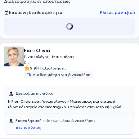
Διαθεσιμότητα εξ αποστάσεως
Επόμενη διαθεσιμότητα
Κλείσε ραντεβού
Fiori Olivia
Γυναικολόγος - Μαιευτήρας
Dr.
|
9.9
41 αξιολογήσεις
Διαθεσιμότητα για βιντεοκλήση
Σχετικά με την ειδικό
Η
Fiori Olivia
είναι Γυναικολόγος - Μαιευτήρας και διατηρεί
ιδιωτικό ιατρείο στο Νέο Ψυχικό. Σπούδασε στην Ιατρική Σχολή
Saint-Antoine του Πανεπιστημίου Pierre and Marie Curie Paris VI
κατά τα έτη 1990-1996. Εκπαιδεύτηκε στα καλύτερα
Επαναληπτική επίσκεψη μέσω βιντεοκλήσης
πανεπιστημιακά νοσοκομειακά τμήματα του Παρισιού, υπό την
Δες το κόστος
επίβλεψη διεθνώς αναγνωρισμένων καθηγητών γυναικολογίας.
Από το 2001 επέλεξε να επικεντρωθεί στην αναπαραγωγική