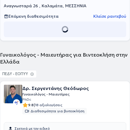
μπορεί να παρακολουθήσει κυήσεις υψηλού κινδύνου και να
Αναγνωσταρά 26 , Καλαμάτα, ΜΕΣΣΗΝΙΑ
πραγματοποιήσει σύγχρονο καρδιοτοκογραφικό έλεγχο. Στόχος της
είναι η φροντίδα της γυναίκας σε κάθε φάση της ζωής της, από την
εφηβεία μέχρι την εμμηνόπαυση. Δίνοντας ιδιαίτερη έμφαση στην
Επόμενη διαθεσιμότητα
Κλείσε ραντεβού
πρόληψη, σκοπός της είναι η επαγγελματική αντιμετώπιση κάθε
προβλήματος που μπορεί να εμφανιστεί.
Γυναικολόγος - Μαιευτήρας για Βιντεοκλήση στην
Ελλάδα
ΠΕΔΥ - ΕΟΠΥΥ
Δρ. Σεργεντάνης Θεόδωρος
Γυναικολόγος - Μαιευτήρας
PhDc
|
9.8
18 αξιολογήσεις
Διαθεσιμότητα για βιντεοκλήση
Σχετικά με τον ειδικό