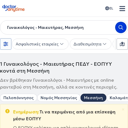
doctoranytime
EL
Γυναικολόγος - Μαιευτήρας, Μεσσήνη
Ασφαλιστικές εταιρείες
Διαθεσιμότητα
Υπηρε
1
Γυναικολόγος - Μαιευτήρας ΠΕΔΥ - ΕΟΠΥΥ
κοντά στη Μεσσήνη
Δεν βρέθηκαν Γυναικολόγοι - Μαιευτήρες με online
ραντεβού στη Μεσσήνη, αλλά σε κοντινές περιοχές.
Πελοπόννησος
Νομός Μεσσηνίας
Μεσσήνη
Καλαμά
×
Ενημέρωση:
Τι να περιμένεις από μια επίσκεψη
μέσω ΕΟΠΥΥ
Ο ΕΟΠΥΥ καλύπτει μια απλή γυναικολογική εξέταση,