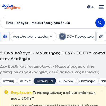
doctoranytime
EL
Γυναικολόγος - Μαιευτήρας, Ακαδημία
Ασφαλιστικές εταιρείες
DO+ Προνομιακές τιμές
5
Γυναικολόγοι - Μαιευτήρες ΠΕΔΥ - ΕΟΠΥΥ κοντά
στην Ακαδημία
Δεν βρέθηκαν Γυναικολόγοι - Μαιευτήρες με online
ραντεβού στην Ακαδημία, αλλά σε κοντινές περιοχές.
Αττική
Αθήνα
Ακαδημία
Ομόνοια
Σύνταγμα
Ψυ
×
Ενημέρωση:
Τι να περιμένεις από μια επίσκεψη
μέσω ΕΟΠΥΥ
Ο ΕΟΠΥΥ καλύπτει μια απλή γυναικολογική εξέταση,