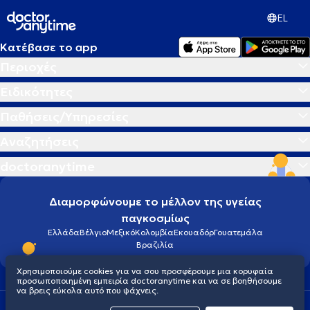
EL
Κατέβασε το app
Περιοχές
Ειδικότητες
Παθήσεις/Υπηρεσίες
Αναζητήσεις
doctoranytime
Διαμορφώνουμε το μέλλον της υγείας
παγκοσμίως
Ελλάδα
Βέλγιο
Μεξικό
Κολομβία
Εκουαδόρ
Γουατεμάλα
Βραζιλία
Χρησιμοποιούμε cookies για να σου προσφέρουμε μια κορυφαία
προσωποποιημένη εμπειρία doctoranytime και να σε βοηθήσουμε
να βρεις εύκολα αυτό που ψάχνεις.
Οροι χρήσης
Cookies
Πολιτική προστασίας προσωπικού απορρήτου