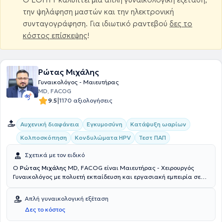
την ψηλάφηση μαστών και την ηλεκτρονική
συνταγογράφηση. Για ιδιωτικό ραντεβού
δες το
κόστος επίσκεψης
!
Ρώτας Μιχάλης
Γυναικολόγος - Μαιευτήρας
MD, FACOG
|
9.5
1170 αξιολογήσεις
Αυχενική διαφάνεια
Εγκυμοσύνη
Κατάψυξη ωαρίων
Κολποσκόπηση
Κονδυλώματα HPV
Τεστ ΠΑΠ
Σχετικά με τον ειδικό
Ο
Ρώτας Μιχάλης
MD, FACOG είναι Μαιευτήρας - Χειρουργός
Γυναικολόγος με πολυετή εκπαίδευση και εργασιακή εμπειρία σε
μεγάλα πανεπιστημιακά νοσοκομεία των Ηνωμένων Πολιτειών της
Αμερικής (ΗΠΑ) και του Ηνωμένου Βασιλείου (UK), όπου και
Απλή γυναικολογική εξέταση
απέκτησε εξειδίκευση στην Εμβρυομητρική Ιατρική στην
Δες το κόστος
Ενδοσκοπική Χειρουργική και στην Παθολογία του Tραχήλου της
Μήτρας. Αποφοίτησε από την Ιατρική Σχολή του Πανεπιστήμιου