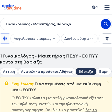
doctoranytime
EL
Γυναικολόγος - Μαιευτήρας, Βάρκιζα
Ασφαλιστικές εταιρείες
Διαθεσιμότητα
Υπηρε
1
Γυναικολόγος - Μαιευτήρας ΠΕΔΥ - ΕΟΠΥΥ
κοντά στη Βάρκιζα
Αττική
Ανατολικά προάστια Αθήνας
Βάρκιζα
Βάρη
×
Ενημέρωση:
Τι να περιμένεις από μια επίσκεψη
μέσω ΕΟΠΥΥ
Ο ΕΟΠΥΥ καλύπτει μια απλή γυναικολογική εξέταση,
την ψηλάφηση μαστών και την ηλεκτρονική
συνταγογράφηση. Για ιδιωτικό ραντεβού
δες το