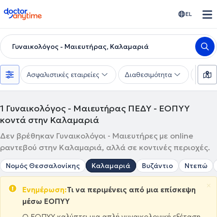
doctoranytime
EL
Γυναικολόγος - Μαιευτήρας, Καλαμαριά
Ασφαλιστικές εταιρείες
Διαθεσιμότητα
Υπηρε
1
Γυναικολόγος - Μαιευτήρας ΠΕΔΥ - ΕΟΠΥΥ
κοντά στην Καλαμαριά
Δεν βρέθηκαν Γυναικολόγοι - Μαιευτήρες με online
ραντεβού στην Καλαμαριά, αλλά σε κοντινές περιοχές.
Νομός Θεσσαλονίκης
Καλαμαριά
Βυζάντιο
Ντεπώ
×
Ενημέρωση:
Τι να περιμένεις από μια επίσκεψη
μέσω ΕΟΠΥΥ
Ο ΕΟΠΥΥ καλύπτει μια απλή γυναικολογική εξέταση,