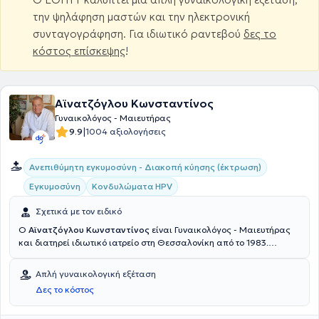
την ψηλάφηση μαστών και την ηλεκτρονική
συνταγογράφηση. Για ιδιωτικό ραντεβού
δες το
κόστος επίσκεψης
!
Αϊνατζόγλου Κωνσταντίνος
Γυναικολόγος - Μαιευτήρας
|
9.9
1004 αξιολογήσεις
Ανεπιθύμητη εγκυμοσύνη - Διακοπή κύησης (έκτρωση)
Εγκυμοσύνη
Κονδυλώματα HPV
Σχετικά με τον ειδικό
O
Αϊνατζόγλου Κωνσταντίνος
είναι Γυναικολόγος - Μαιευτήρας
και διατηρεί ιδιωτικό ιατρείο στη Θεσσαλονίκη από το 1983.
Διαθέτει πτυχίο ιατρικής από την Ιατρική Σχολή του Αριστοτελείου
Πανεπιστημίου Θεσσαλονίκης και ειδικεύτηκε στη Μαιευτική -
Απλή γυναικολογική εξέταση
Γυναικολογία στο Γενικό Νοσοκομείο Δράμας και στη Β’ Μαιευτική
Δες το κόστος
Γυναικολογική Κλινική του Γενικού Νοσοκομείου Θεσσαλονίκης
“Ιπποκράτειο”. Εργάστηκε ως επιστημονικός συνεργάτης στη Β’