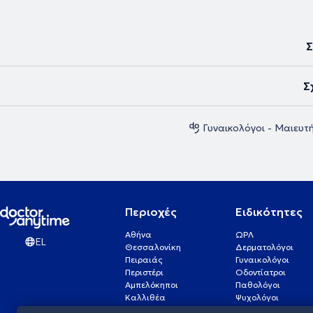
Σ
Σ
Γυναικολόγοι - Μαιευ
Περιοχές
Ειδικότητες
Αθήνα
ΩΡΛ
EL
Θεσσαλονίκη
Δερματολόγοι
Πειραιάς
Γυναικολόγοι
Περιστέρι
Οδοντίατροι
Αμπελόκηποι
Παθολόγοι
Καλλιθέα
Ψυχολόγοι
Πάτρα
Οφθαλμίατροι