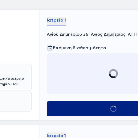
Ιατρείο 1
Αγίου Δημητρίου 26, Άγιος Δημήτριος, ΑΤΤ
Επόμενη διαθεσιμότητα
ωτικό ιατρείο
τημίου του
το
λέον,
 εξωσωματική
της
Κλείσε ραντεβού
ιρουργικές
ην Επεμβατική
 στη Γερμανία
αγωγής και
στο Τμήμα
Ιατρείο 1