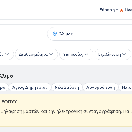
Εύρεση
Liv
ές
Διαθεσιμότητα
Υπηρεσίες
Εξειδίκευση
Άλιμο
ηρο
Άγιος Δημήτριος
Νέα Σμύρνη
Αργυρούπολη
Ηλιο
ω ΕΟΠΥΥ
ν ψηλάφηση μαστών και την ηλεκτρονική συνταγογράφηση. Για 