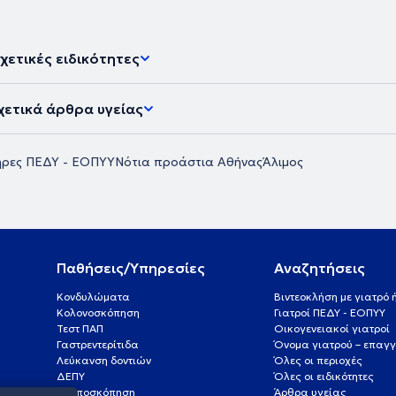
χετικές ειδικότητες
χετικά άρθρα υγείας
τήρες ΠΕΔΥ - ΕΟΠΥΥ
Νότια προάστια Αθήνας
Άλιμος
Παθήσεις/Υπηρεσίες
Αναζητήσεις
Κονδυλώματα
Βιντεοκλήση με γιατρό
Κολονοσκόπηση
Γιατροί ΠΕΔΥ - ΕΟΠΥΥ
Τεστ ΠΑΠ
Οικογενειακοί γιατροί
Γαστρεντερίτιδα
Όνομα γιατρού – επαγγ
Λεύκανση δοντιών
Όλες οι περιοχές
ΔΕΠΥ
Όλες οι ειδικότητες
Κολποσκόπηση
Άρθρα υγείας