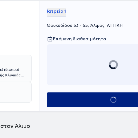
Ιατρείο 1
Θουκυδίδου 53 - 55, Άλιμος, ΑΤΤΙΚΗ
Επόμενη διαθεσιμότητα
εί ιδιωτικό
ής Κλινικής
τριακού
το Γενικό
την
ών υπηρεσιών
Κλείσε ραντεβού
 και ωοθηκών,
ακολούθηση
αρακολούθηση
νόρροιας,
 στον Άλιμο
ηνοπαυσιακών
αι
βαση με LOOP