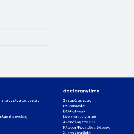
doctoranytime
 ή επαγγελματία υγείας
Σχετικά με εμάς
Επικοινωνία
DO+ at work
ελματία υγείας
Live chat με γιατρό
Ανακάλυψε το DO+
Κλινική Φροντίδας Βάρους
Άμεση Συνεδρία