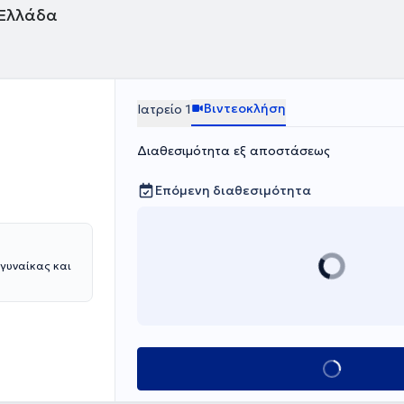
 Ελλάδα
ΡΩΓΗ και
κής Κλινικής
Βιντεοκλήση
Ιατρείο 1
Διαθεσιμότητα εξ αποστάσεως
Επόμενη διαθεσιμότητα
 γυναίκας και
Κλείσε ραντεβο