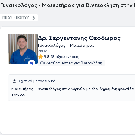
Γυναικολόγος - Μαιευτήρας για Βιντεοκλήση στην
Πρόεδρος του διοικητικού συμβουλίου του Κέντρου Αποκατάστασης Α
Αντιπρόεδρος του διοικητικού συμβουλίου της Μαιευτικής Γυναικολογι
“Γένεσις”.
ΠΕΔΥ - ΕΟΠΥΥ
Δρ. Σεργεντάνης Θεόδωρος
Γυναικολόγος - Μαιευτήρας
PhDc
|
9.8
18 αξιολογήσεις
Διαθεσιμότητα για βιντεοκλήση
Σχετικά με τον ειδικό
Μαιευτήρας – Γυναικολόγος στην Κόρινθο, με ολοκληρωμένη φροντίδα
εγκύου.