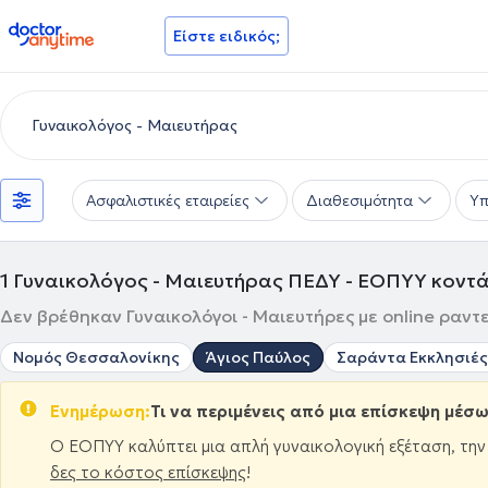
doctoranytime
Είστε ειδικός;
Ασφαλιστικές εταιρείες
Διαθεσιμότητα
Υπ
1
Γυναικολόγος - Μαιευτήρας ΠΕΔΥ - ΕΟΠΥΥ κοντά
Δεν βρέθηκαν Γυναικολόγοι - Μαιευτήρες με online ραντε
Νομός Θεσσαλονίκης
Άγιος Παύλος
Σαράντα Εκκλησιές
Ενημέρωση:
Τι να περιμένεις από μια επίσκεψη μέσ
Ο ΕΟΠΥΥ καλύπτει μια απλή γυναικολογική εξέταση, τη
δες το κόστος επίσκεψης
!