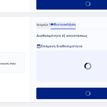
Κλείσε ραντεβο
 Γενικού
υγγρός",
Ιατρός έχει
ούσα", το
Βιντεοκλήση
Ιατρείο 1
μης,
ρικού Συλλόγου
Διαθεσιμότητα εξ αποστάσεως
ακών Ιατρών
Επόμενη διαθεσιμότητα
ίκευση στην
Κλείσε ραντεβο