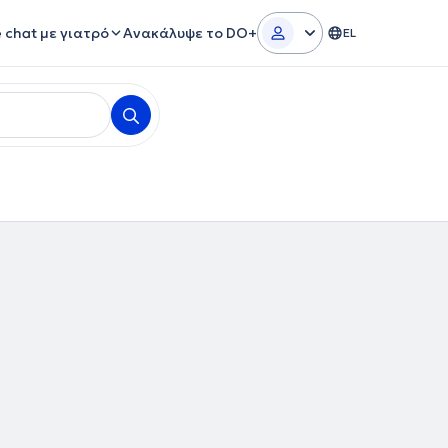
e chat με γιατρό
Ανακάλυψε το DO+
EL