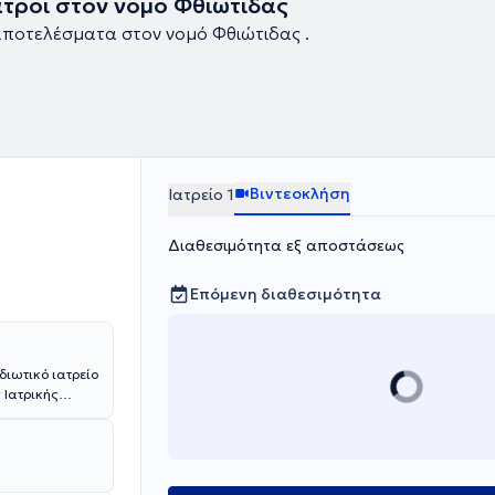
ιατροί στον νομό Φθιώτιδας
ποτελέσματα στον νομό Φθιώτιδας .
Βιντεοκλήση
Ιατρείο 1
Διαθεσιμότητα εξ αποστάσεως
Επόμενη διαθεσιμότητα
διωτικό ιατρείο
 Ιατρικής
και το 2015 ως
, όπου
Καρδιολογίας,
 τμήματα
οσοκομείου