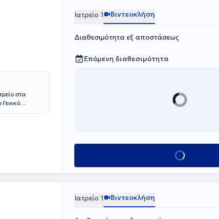
Βιντεοκλήση
Ιατρείο 1
Διαθεσιμότητα εξ αποστάσεως
Επόμενη διαθεσιμότητα
τρείο στα
ο
Γενικό
θνικού και
γου
βόμενος τις
Κλείσε ραντεβο
Βιντεοκλήση
Ιατρείο 1