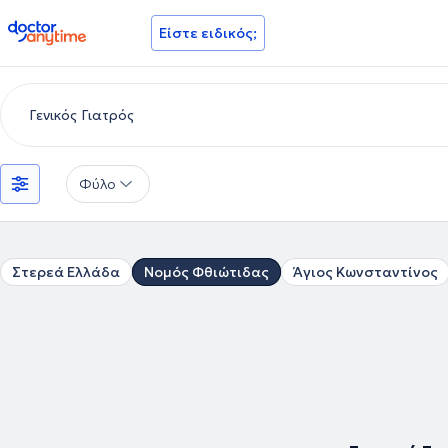
doctoranytime
Είστε ειδικός;
Φύλο
Στερεά Ελλάδα
Νομός Φθιώτιδας
Άγιος Κωνσταντίνος