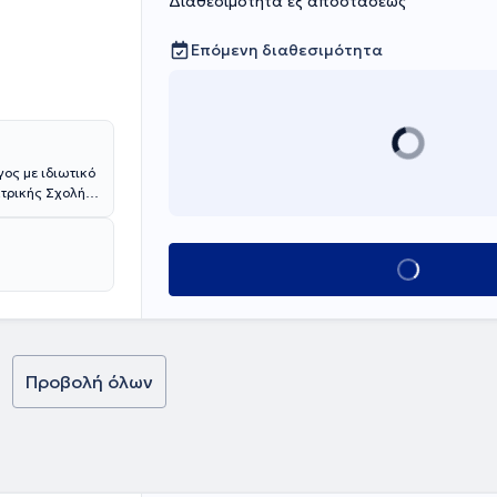
Διαθεσιμότητα εξ αποστάσεως
Επόμενη διαθεσιμότητα
ος με ιδιωτικό
ατρικής Σχολής
κε στην
ς Σταυρός".
εκπαίδευση και
Κλείσε ραντεβο
 Εθνική Σχολή
 και
 συγγραφικό
α.
Προβολή όλων