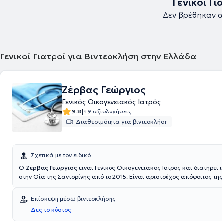
Γενικοί Γ
Δεν βρέθηκαν α
Γενικοί Γιατροί για Βιντεοκλήση στην Ελλάδα
Ζέρβας Γεώργιος
Γενικός Οικογενειακός Ιατρός
|
9.8
49 αξιολογήσεις
Διαθεσιμότητα για βιντεοκλήση
Σχετικά με τον ειδικό
Ο
Ζέρβας Γεώργιος
είναι Γενικός Οικογενειακός Ιατρός και διατηρεί ι
στην Οία της Σαντορίνης από το 2015. Είναι αριστούχος απόφοιτος της
Σχολής της πόλης Κατάνια της Ιταλίας. Ειδικεύτηκε από το 2010 έως 
Γενικός - Οικογενειακός Ιατρός στο Γενικό Νοσοκομείο Αθηνών "Λαϊκό"
Επίσκεψη μέσω βιντεοκλήσης
εκπαιδεύτηκε κι εργάστηκε στα τμήματα Παθολογίας, Χειρουργικής, 
Δες το κόστος
ΩΡΛ, Οφθαλμολογίας, Μονάδα Εντατικής Θεραπείας, καθώς και στα
επειγόντων περιστατικών Παιδιατρικής στο παράρτημα του Γενικού Ν