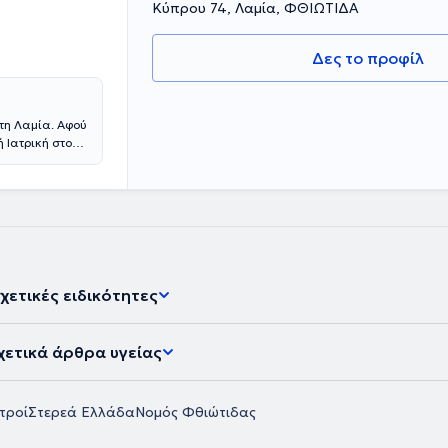
Κύπρου 74, Λαμία, ΦΘΙΩΤΙΔΑ
Δες το προφίλ
στη Λαμία. Αφού
ή Ιατρική στο
θημερινά
προς την
λυτικά στο
ων περιστατικών
αφορούν όλη
παθολογικών
τασης,
νοσημάτων και
χετικές ειδικότητες
ς θεραπείες
σης.
χετικά άρθρα υγείας
ατροί
Στερεά Ελλάδα
Νομός Φθιώτιδας