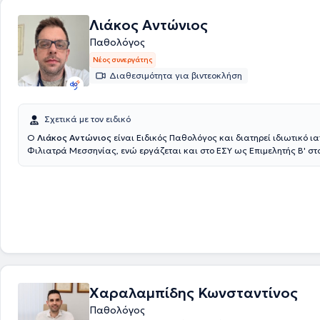
Λιάκος Αντώνιος
Παθολόγος
Νέος συνεργάτης
Διαθεσιμότητα για βιντεοκλήση
Σχετικά με τον ειδικό
Ο
Λιάκος Αντώνιος
είναι Ειδικός Παθολόγος και διατηρεί ιδιωτικό ια
Φιλιατρά Μεσσηνίας, ενώ εργάζεται και στο ΕΣΥ ως Επιμελητής Β' στ
Νοσοκομείο Κυπαρισσίας. Είναι
πτυχιούχος της Ιατρικής Σχολής του Ε
Καποδιστριακού Πανεπιστημίου Αθηνών και μέλος του Ιατρικού Συλλό
Μεσσηνίας. Στο ιδιωτικό του ιατρείο προσφέρει πλήθος υπηρεσιών, σε
ιδιαίτερες ανάγκες εκάστοτε ασθενή.
Χαραλαμπίδης Κωνσταντίνος
Παθολόγος