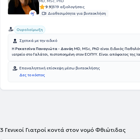
MD, MSc, PhD
|
9.9
619 αξιολογήσεις
Διαθεσιμότητα για βιντεοκλήση
Ουρολοίμωξη
Σχετικά με την ειδικό
Η
Ρεκατσίνα Παναγιώτα - Δανάη
MD, MSc, PhD είναι Ειδικός Παθολόγ
ιατρείο στο Γαλάτσι, πιστοποημένη στον ΕΟΠΥΥ. Είναι απόφοιτος της Ι
του Εθνικού και Καποδιστριακού Πανεπιστημίου Αθηνών και ειδικεύτη
Παθολογία στο Γενικό Νοσοκομείο "Κοργαλένειο - Μπενάκειο - Ερυθρό
Επαναληπτική επίσκεψη μέσω βιντεοκλήσης
Επιπλέον, έλαβε την εξειδίκευση της Λοιμωξιολογίας μετά από διετή 
Δες το κόστος
επιτυχείς εξετάσεις. Παράλληλα, κατέχει μεταπτυχιακό τίτλο από την
Δημόσιας Υγείας και είναι Διδάκτωρ της Ιατρικής Σχολής του Εθνικού
Καποδιστριακού Πανεπιστημίου Αθηνών. Έχει πλούσιο ερευνητικό και
έργο και ενημερώνεται διαρκώς για τα νεότερα επιστημονικά δεδομέν
3
Γενικοί Γιατροί κοντά στον νομό Φθιώτιδας