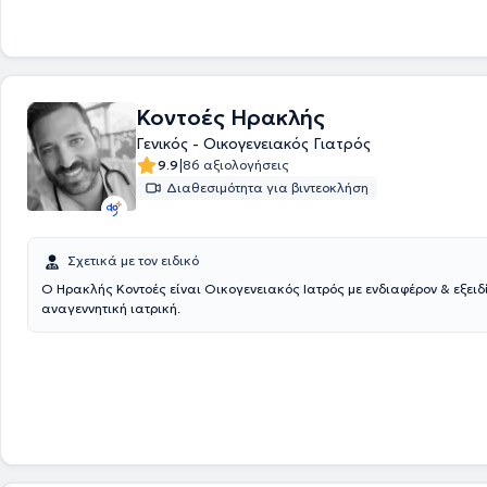
Παίδων Αθηνών "Παναγιώτη; & Αγλαϊα Κυριακού", Δερματολογίας του
Νοσοκομείου Αφροδίσιων και Δερματικών Νόσων Αθηνών "Ανδρέας Σ
Γυναικολογίας του Γενικού Νοσοκομείου "Έλενα Βενιζέλου", Ψυχιατρικής του Γενικού
Νοσοκομείου Αθηνών "Αιγινήτειο" και στο Κέντρο Υγείας Κορωπίου. Ο 
συνεργαστεί με την Νευροψυχιατρική Κλινική Αθηνών "Παναγία Γρηγορ
Κοντοές Ηρακλής
Θεραπευτήριο Αθηνών "Σωτήρ" και με το Αττικό Θεραπευτήριο Αθηνών. Τέλος,
βρίσκεται σε διαρκή παρακολούθηση της εξέλιξης της ιατρικής επιστή
Γενικός - Οικογενειακός Γιατρός
παρακολουθώντας τακτικά ιατρικά συνέδρια και είναι μέλος του Ιατ
|
9.9
86 αξιολογήσεις
Κυκλάδων και της Παγκόσμιας Οργάνωσης των Γενικών / Οικογενει
Διαθεσιμότητα για βιντεοκλήση
(WONCA).
Σχετικά με τον ειδικό
Ο Ηρακλής Κοντοές είναι Οικογενειακός Ιατρός με ενδιαφέρον & εξειδ
αναγεννητική ιατρική.