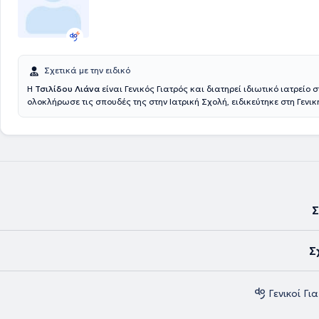
Σχετικά με την ειδικό
Η
Τσιλίδου Λιάνα
είναι Γενικός Γιατρός και διατηρεί ιδιωτικό ιατρείο 
ολοκλήρωσε τις σπουδές της στην Ιατρική Σχολή, ειδικεύτηκε στη Γενικ
Γενικό Νοσοκομείο Λαμίας. Διαθέτει πολυετή κλινική εμπειρία και κα
αντιμετωπίζει τα προβλήματα υγείας των ασθενών ή τους κατευθύνει 
καταλληλότερη εξειδικευμένη λύση μέσα στο σύστημα υγείας. Πιο ανα
ιατρείο ασχολείται με την αντιμετώπιση και διαχείριση των επειγόντ
υγείας ή παρακολούθηση και αντιμετώπιση χρόνιων νοσημάτων που 
την οικογένεια, την αντιμετώπιση τραυματισμών - χειρουργικών και 
περιστατικών, τη διαχείριση σακχαρώδους διαβήτη, αρτηριακής υπέρ
άσθματος, χρόνιας αναπνευστικής ανεπάρκειας και άλλων χρόνιων 
Σ
με την αισθητική ιατρική, πιο συγκεκριμένα δηλαδή με μη χειρουργικέ
προσώπου και σώματος με σκοπό τη βελτίωση της εξωτερικής εμφάνι
Σ
Γενικοί Γι