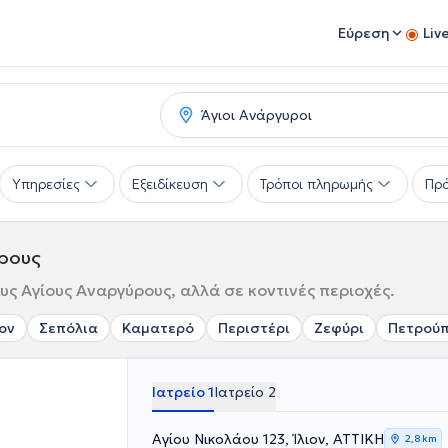
Εύρεση
Liv
Υπηρεσίες
Εξειδίκευση
Τρόποι πληρωμής
Πρό
ύρους
υς Αγίους Αναργύρους, αλλά σε κοντινές περιοχές.
ιον
Σεπόλια
Καματερό
Περιστέρι
Ζεφύρι
Πετρού
Ιατρείο 1
Ιατρείο 2
Αγίου Νικολάου 123, Ίλιον, ΑΤΤΙΚΗ
2,8 km