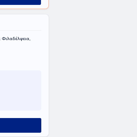
α Φιλαδέλφεια,