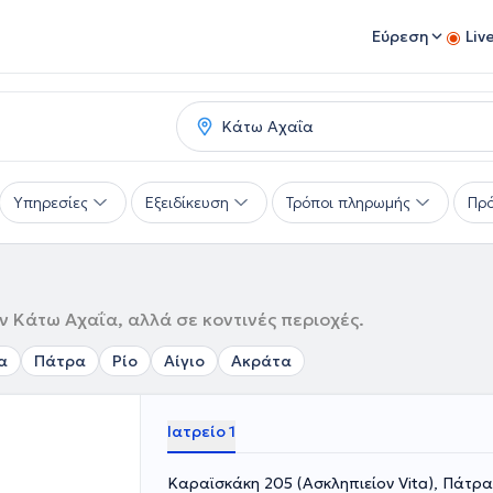
Εύρεση
Liv
Υπηρεσίες
Εξειδίκευση
Τρόποι πληρωμής
Πρό
ν Κάτω Αχαΐα, αλλά σε κοντινές περιοχές.
α
Πάτρα
Ρίο
Αίγιο
Ακράτα
Ιατρείο 1
Καραϊσκάκη 205 (Ασκληπιείον Vita), Πάτρ