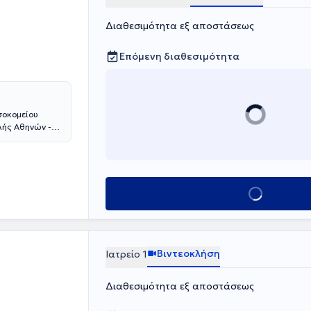
Διαθεσιμότητα εξ αποστάσεως
Επόμενη διαθεσιμότητα
σοκομείου
λής Αθηνών -
ης πολυπόδων
ρευνα και έχει
οποίων το
. Είναι
 και ήταν μέλος
Κλείσε ραντεβο
τρείο
ς κολίτιδα,
και
εια.
Βιντεοκλήση
Ιατρείο 1
Διαθεσιμότητα εξ αποστάσεως