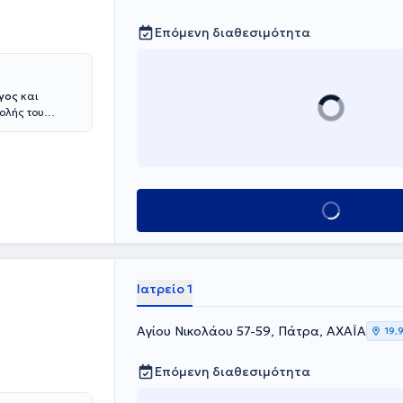
Επόμενη διαθεσιμότητα
όγος
και
χολής του
άδων Υγείας
Πατρών. Έχει
 Ηπατολογία
ατική
κή εμπειρία
Κλείσε ραντεβού
πεύθυνη του
ατρείο. Έχει
ς την
ημονική της
ετοχή σε
Ιατρείο 1
ών, ενώ
ολογίας και
Αγίου Νικολάου 57-59, Πάτρα, ΑΧΑΪΑ
19,
Επόμενη διαθεσιμότητα