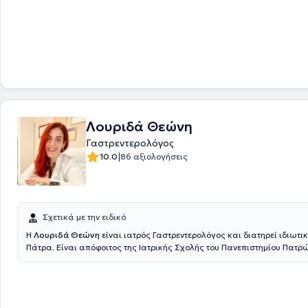
Λουριδά Θεώνη
Γαστρεντερολόγος
|
10.0
86 αξιολογήσεις
Σχετικά με την ειδικό
Η
Λουριδά Θεώνη
είναι ιατρός Γαστρεντερολόγος και διατηρεί ιδιωτικ
Πάτρα. Είναι απόφοιτος της Ιατρικής Σχολής του Πανεπιστημίου Πατρ
ειδικεύτηκε στη Γαστρεντερολογική Κλινική του Πανεπιστημιακού Νοσ
Πατρών. Εξειδικεύθηκε στη διάγνωση και αντιμετώπιση πολυάριθμων
γαστρεντερολογικών και ηπατολογικών παθήσεων, καθώς και στη δι
ικανού αριθμού διαγνωστικών και επεμβατικών ενδοσκοπήσεων ανώ