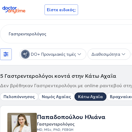
doctoranytime
Είστε ειδικός;
DO+ Προνομιακές τιμές
Διαθεσιμότητα
5
Γαστρεντερολόγοι κοντά στην Κάτω Αχαΐα
Δεν βρέθηκαν Γαστρεντερολόγοι με online ραντεβού στη
Πελοπόννησος
Νομός Αχαΐας
Κάτω Αχαΐα
Βραχναίικ
Παπαδοπούλου Ηλιάνα
Γαστρεντερολόγος
MD, MSc, PhD, FEBGH