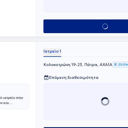
Κλείσε ραντεβού
Ιατρείο 1
Κολοκοτρώνη 19-23, Πάτρα, ΑΧΑΪΑ
20,0 
Επόμενη διαθεσιμότητα
ό ιατρείο στην
ών και
οκομείου
ενέργεια
τερου και