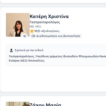
πεπτικού συστήματος (δυσφαγία, δυσκαταποσία, δυσπεπτικά ενοχλήμ
έμετοι, μετεωρισμός, κοιλιακό άλγος, οξύ και χρόνιο διαρροϊκό σύνδρομο,
δυσκοιλιότητα, ακράτεια κοπράνων). Στο ιατρείο πραγματοποιείται t
Κατέρη Χριστίνα
Αναπνοής Υδρογόνου για τη διάγνωση δυσανεξίας σε τροφές που περι
φρουκτόζη καθώς και για τη διάγνωση της βακτηριακής υπερανάπτυξ
Γαστρεντερολόγος
εντέρου. Στα πλαίσια της συνεχούς επιμόρφωσης, ο ιατρός έχει συμμε
MD, MSc
πολυάριθμα ελληνικά και πανευρωπαϊκά συνέδρια.
|
10
5 αξιολογήσεις
Διαθεσιμότητα για βιντεοκλήση
Σχετικά με την ειδικό
Γαστρεντερολόγος, Υπεύθυνη τμήματος Ιδιοπαθών Φλεγμονωδών Νοσ
Εντέρου ΙΑΣΩ Θεσσαλίας
Ζάχου Μαρία