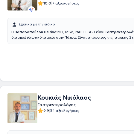
|
10.0
7 αξιολογήσεις
Σχετικά με την ειδικό
Η
Παπαδοπούλου Ηλιάνα
MD, MSc, PhD, FEBGH είναι
Γαστρεντερολ
διατηρεί ιδιωτικό ιατρείο στην Πάτρα. Είναι απόφοιτος της Ιατρικής Σ
Πανεπιστημίου Αθηνών με μεταπτυχιακές σπουδές στη Διοίκηση Μον
(ΕΑΠ) και διδακτορικό τίτλο από την Ιατρική Σχολή του Πανεπιστημίου 
λάβει το Ευρωπαϊκό Δίπλωμα Ειδικότητας στη Γαστρεντερολογία και
(ESEGH) και έχει εκπαιδευτεί επιπλέον στους υπερήχους και την επεμβ
ενδοσκόπηση μέσω διεθνών hands-on courses. Διαθέτει πολυετή κλινι
τόσο στον δημόσιο όσο και στον ιδιωτικό τομέα, έχοντας διατελέσει υ
ενδοσκοπικού τμήματος σε διαγνωστικό κέντρο, ενώ διατηρεί ιδιωτικό ι
υπηρετήσει σε νοσοκομεία τριτοβάθμιας περίθαλψης, ολοκληρώνοντα
ειδικότητα στη Γαστρεντερολογική Κλινική του ΕΑΝΠ «Μεταξά». Η επιστ
δραστηριότητα περιλαμβάνει δημοσιεύσεις σε διεθνή περιοδικά, συμμ
Κουκιάς Νικόλαος
πανελλήνια και διεθνή συνέδρια ως ομιλήτρια και συγγραφέας μελετ
παράλληλα επιδιώκει συνεχή επιμόρφωση στον τομέα της Γαστρεντερ
Γαστρεντερολόγος
Ηπατολογίας.
|
9.9
34 αξιολογήσεις