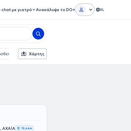
e chat με γιατρό
Ανακάλυψε το DO+
EL
σθετα φίλτρα
Χάρτης
Γλώσσες
Ασφαλιστικές εταιρείες
α, ΑΧΑΪΑ
19,4 km