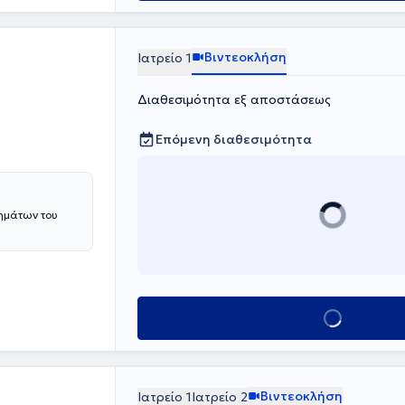
ατα, ναυτία -
est Δυσανεξίας
Βιντεοκλήση
Ιατρείο 1
έχουν λακτόζη,
ης λεπτού
τάσχει σε
Διαθεσιμότητα εξ αποστάσεως
Επόμενη διαθεσιμότητα
ημάτων του
Κλείσε ραντεβο
Βιντεοκλήση
Ιατρείο 1
Ιατρείο 2