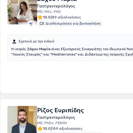
Γαστρεντερολόγος
MD, MSc, PhD
|
10.0
89 αξιολογήσεις
Διαθεσιμότητα για βιντεοκλήση
Σχετικά με την ειδικό
Η ιατρός
Ζάχου Μαρία
είναι Εξωτερικός Συνεργάτης του Ιδιωτικού Νο
"Λευκός Σταυρός" και "Mediterraneo" και Διδάκτωρ της Ιατρικής Σχο
ΕΚΠΑ με θέμα την υδροκολονοσκόπηση και τις νέες τεχνικές αφαίρεσ
παχέος εντέρου με βαθμό «Άριστα». Ασχολείται ενεργά με την κλινική έ
συμμετάσχει με ομιλίες σε ελληνικά και διεθνή συνέδρια, μεταξύ των 
Πανευρωπαϊκό UEG 2023 όπου βραβεύθηκε για τη μελέτη COLDWATER
εξειδικευμένη στη διαχείριση του Συνδρόμου Ευερέθιστου Εντέρου (IBS)
της εκπαιδευτικής επιτροπής του Rome Foundation. Στο ιδιωτικό της ια
ασχολείται με όλο το φάσμα της Γαστρεντερολογίας (πχ Crohn, ελκώδη
ελικοβακτηρίδιο, ΓΟΠΝ, δυσπεψία κλπ) και εκτελεί γαστροσκοπήσεις 
κολονοσκοπήσεις με υπερσύγχρονο εξοπλισμό, ανώδυνα και με ασφάλ
Ρίζος Ευριπίδης
Γαστρεντερολόγος
MD, PhDc, FEBGH
|
10.0
169 αξιολογήσεις