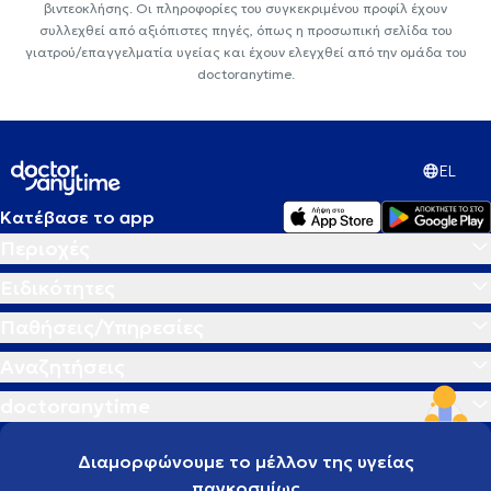
βιντεοκλήσης. Οι πληροφορίες του συγκεκριμένου προφίλ έχουν
συλλεχθεί από αξιόπιστες πηγές, όπως η προσωπική σελίδα του
γιατρού/επαγγελματία υγείας και έχουν ελεγχθεί από την ομάδα του
doctoranytime.
EL
Κατέβασε το app
Περιοχές
Ειδικότητες
Παθήσεις/Υπηρεσίες
Αναζητήσεις
doctoranytime
Διαμορφώνουμε το μέλλον της υγείας
παγκοσμίως