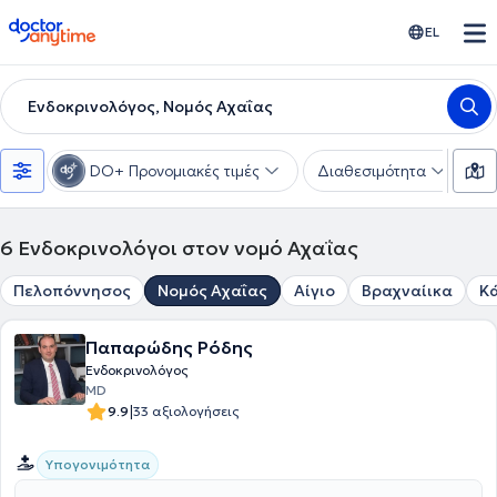
doctoranytime
EL
Ενδοκρινολόγος, Νομός Αχαΐας
DO+ Προνομιακές τιμές
Διαθεσιμότητα
Υ
6
Ενδοκρινολόγοι στον νομό Αχαΐας
Πελοπόννησος
Νομός Αχαΐας
Αίγιο
Βραχναίικα
Κ
Παπαρώδης Ρόδης
Ενδοκρινολόγος
MD
|
9.9
33 αξιολογήσεις
Υπογονιμότητα