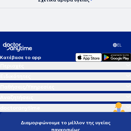
EL
Κατέβασε το app
Περιοχές
Ειδικότητες
Παθήσεις/Υπηρεσίες
Αναζητήσεις
doctoranytime
Διαμορφώνουμε το μέλλον της υγείας
παγκοσμίως