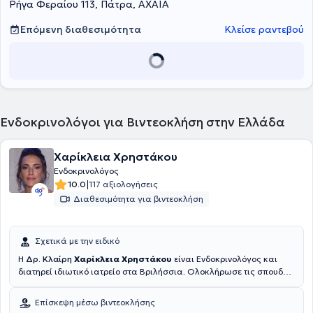
Ρήγα Φεραίου 113, Πάτρα, ΑΧΑΪΑ
συνεχούς του κατάρτισης παρευρίσκεται σε σεμινάρια σχετικά με
την Ενδοκρινολογία, ώστε να παραμένει ενήμερος για τις εξελίξεις
στον κλάδο του. Τέλος, ο γιατρός είναι μέλος του Ιατρικού Συλλόγου
Επόμενη διαθεσιμότητα
Κλείσε ραντεβού
Πατρών, της Ελληνικής Ενδοκρινολογικής Εταιρείας, της
Ευρωπαϊκής Ενδοκρινολογικής Εταιρείας, αλλά και της
Αμερικανικής Ενδοκρινολογικής Εταιρείας.
Ενδοκρινολόγοι για Βιντεοκλήση στην Ελλάδα
Χαρίκλεια Χρηστάκου
Ενδοκρινολόγος
|
10.0
117 αξιολογήσεις
Διαθεσιμότητα για βιντεοκλήση
Σχετικά με την ειδικό
Η
Δρ. Κλαίρη
Χαρίκλεια Χρηστάκου
είναι Ενδοκρινολόγος και
διατηρεί ιδιωτικό ιατρείο στα Βριλήσσια. Ολοκλήρωσε τις σπουδές
της στην
Ιατρική Σχολή του Εθνικού και Καποδιστριακού
Πανεπιστημίου Αθηνών
.
Ξεκίνησε την κλινική και ερευνητική
Επίσκεψη μέσω βιντεοκλήσης
της σταδιοδρομία στο Ενδοκρινολογικό Τμήμα της Α’ Παθολογικής