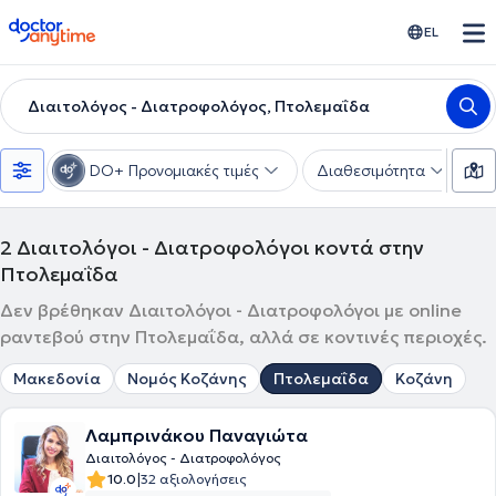
doctoranytime
EL
Διαιτολόγος - Διατροφολόγος, Πτολεμαΐδα
DO+ Προνομιακές τιμές
Διαθεσιμότητα
Υ
2
Διαιτολόγοι - Διατροφολόγοι κοντά στην
Πτολεμαΐδα
Δεν βρέθηκαν Διαιτολόγοι - Διατροφολόγοι με online
ραντεβού στην Πτολεμαΐδα, αλλά σε κοντινές περιοχές.
Μακεδονία
Νομός Κοζάνης
Πτολεμαΐδα
Κοζάνη
Λαμπρινάκου Παναγιώτα
Διαιτολόγος - Διατροφολόγος
|
10.0
32 αξιολογήσεις