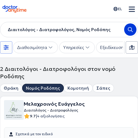
doctoranytime
EL
Διαιτολόγος - Διατροφολόγος, Νομός Ροδόπης
Διαθεσιμότητα
Υπηρεσίες
Εξειδίκευση
2
Διαιτολόγοι - Διατροφολόγοι στον νομό
Ροδόπης
Θράκη
Νομός Ροδόπης
Κομοτηνή
Σάπες
Μελαχροινός Ευάγγελος
Διαιτολόγος - Διατροφολόγος
|
9.7
4 αξιολογήσεις
Σχετικά με τον ειδικό