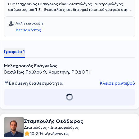
Ο
Μελαχροινός Ευάγγελος
είναι Διαιτολόγος- Διατροφολόγος
απόφοιτος του Τ.Ε.Ι Θεσσαλίας και διατηρεί ιδιωτικό γραφείο στη
Κομοτηνή. Διαθέτει εμπειρία και ασχολείται με την παιδική, εφηβική
διατροφή και αθλητική διατροφή και παρέχει διατροφική
Απλή επίσκεψη
συμβουλευτική.
Δες το κόστος
Γραφείο 1
Μελαχροινός Ευάγγελος
Βασιλέως Παύλου 9, Κομοτηνή, ΡΟΔΟΠΗ
Επόμενη διαθεσιμότητα
Κλείσε ραντεβού
Σταμπουλής Θεόδωρος
Διαιτολόγος - Διατροφολόγος
|
10.0
14 αξιολογήσεις