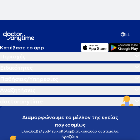
EL
Κατέβασε το app
Περιοχές
Ειδικότητες
Παθήσεις/Υπηρεσίες
Αναζητήσεις
doctoranytime
Διαμορφώνουμε το μέλλον της υγείας
παγκοσμίως
Ελλάδα
Βέλγιο
Μεξικό
Κολομβία
Εκουαδόρ
Γουατεμάλα
Βραζιλία