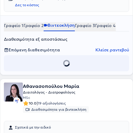
Δες το κόστος
όλων των ηλικιών που αντιμετωπίζουν δυσκολίες με το σωματικό
τους βάρος, σε άτομα που χρειάζονται διαιτολογική
παρακολούθηση λόγω προβλημάτων υγείας αλλά και σε άτομα
που θέλουν απλώς να βελτιώσουν τις διατροφικές τους συνήθειες.
Βιντεοκλήση
Γραφείο 1
Γραφείο 2
Γραφείο 3
Γραφείο 4
Διαθεσιμότητα εξ αποστάσεως
Επόμενη διαθεσιμότητα
Κλείσε ραντεβού
Αθανασοπούλου Μαρία
Διαιτολόγος - Διατροφολόγος
MSc
|
10.0
19 αξιολογήσεις
Διαθεσιμότητα για βιντεοκλήση
Σχετικά με την ειδικό