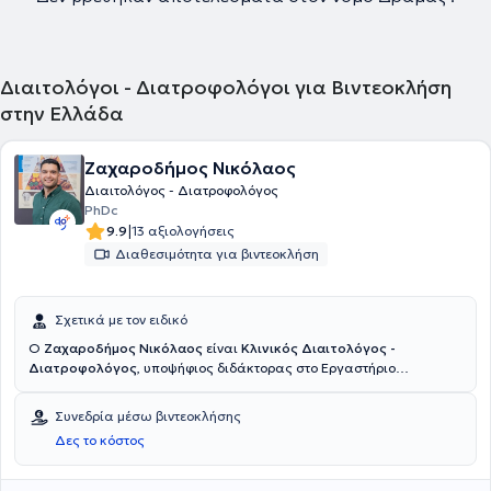
Διαιτολόγοι - Διατροφολόγοι για Βιντεοκλήση
στην Ελλάδα
Ζαχαροδήμος Νικόλαος
Διαιτολόγος - Διατροφολόγος
PhDc
|
9.9
13 αξιολογήσεις
Διαθεσιμότητα για βιντεοκλήση
Σχετικά με τον ειδικό
Ο
Ζαχαροδήμος Νικόλαος
είναι
Κλινικός Διαιτολόγος -
Διατροφολόγος
, υποψήφιος διδάκτορας στο Εργαστήριο
Διαιτολογίας και Ποιότητας Ζωής του Γεωπονικού Πανεπιστημίου
Αθηνών και διατηρεί ιδιωτικό γραφείο στην Αγία Παρασκευή. Είναι
Συνεδρία μέσω βιντεοκλήσης
απόφοιτος του Τμήματος Διατροφής και Διαιτολογίας του ΑΤΕΙ
Δες το κόστος
Κρήτης και κάτοχος μεταπτυχιακού τίτλου στην «Μοριακή και
Εφαρμοσμένη Φυσιολογία» της Ιατρικής Σχολής του Εθνικού και
Καποδιστριακού Πανεπιστημίου Αθηνών, με ερευνητική εξειδίκευση