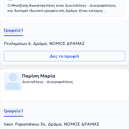
Ο
Μποζίνης Κωνσταντίνος
είναι Διαιτολόγος - Διατροφολόγος
και διατηρεί ιδιωτικό γραφείο στη Δράμα. Είναι κάτοχος
μεταπτυχιακού στο τμήμα Ιατρικής του Πανεπιστημίου Θεσσαλίας
με κατεύθυνση την Κλινική Διατροφή. Παρέχει εξατομικευμένη και
επιστημονικά καταρτισμένη διατροφική υποστήριξη και
Γραφείο 1
συμβουλευτική για φυσιολογικές καταστάσεις, παθήσεις και
αθλητές.
Πτολεμαίων 6, Δράμα, ΝΟΜΟΣ ΔΡΑΜΑΣ
Δες το προφίλ
Παρίση Μαρία
Διαιτολόγος - Διατροφολόγος
Γραφείο 1
Geor. Papandreou 34, Δράμα, ΝΟΜΟΣ ΔΡΑΜΑΣ