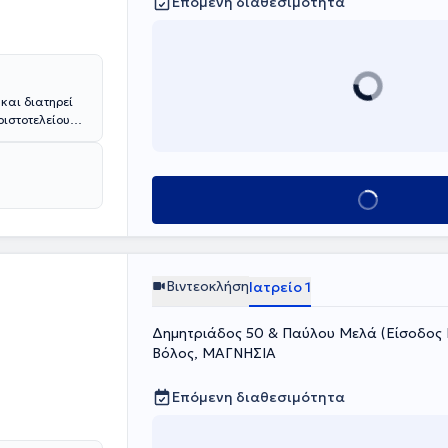
Επόμενη διαθεσιμότητα
και διατηρεί
ριστοτελείου
 Θεσσαλονίκης.
δρια που
διαρκή
Κλείσε ραντεβού
 υπηρεσίες σε
Βιντεοκλήση
Ιατρείο 1
Δημητριάδος 50 & Παύλου Μελά (Είσοδος 
Βόλος, ΜΑΓΝΗΣΙΑ
Επόμενη διαθεσιμότητα