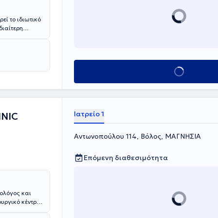
εί το ιδιωτικό
διαίτερη
κμή ενηλίκων
εξουαλικώς
ιμετωπίζει
ατή εξυπηρέτηση
Κλείσε ραντεβού
Ιατρείο 1
INIC
Αντωνοπούλου 114, Βόλος, ΜΑΓΝΗΣΙΑ
Επόμενη διαθεσιμότητα
ολόγος και
ας ιατρικό