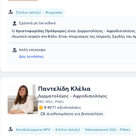
Σπίλοι (ελιές)
Ψωρίαση
Σχετικά με τον ειδικό
Ο
Χριστοφορίδης Πρόδρομος
είναι Δερματολόγος - Αφροδισιολόγος 
ιδιωτικό ιατρείο στο Βόλο. Είναι πτυχιούχος της Ιατρικής Σχολής του Α
Πανεπιστημίου Θεσσαλονίκης και έχει ειδικευθεί στη Δερματολογία -
Αφροδισιολογία στο Νοσοκομείο Αφροδισίων και Δερματικών Νόσων
Απλή επίσκεψη
Έχει λάβει μέρος σε όλα σχεδόν τα πανευρωπαϊκά και ελληνικά συνέ
Δες το κόστος
αφορούν την Δερματολογία και την Δερματοχειρουργική, με στόχο τη 
επιμόρφωση στον τομέα του. Στο ιατρείο του προσφέρει εξειδικευμένες
όλο το φάσμα της δερματολογίας.
Παντελίδη Κλέλια
Δερματολόγος - Αφροδισιολόγος
MD, MSc, PhDc
|
9.9
171 αξιολογήσεις
Διαθεσιμότητα για βιντεοκλήση
Κονδυλώματα HPV
Σπίλοι (ελιές)
Υαλουρονικό Οξύ - Fillers