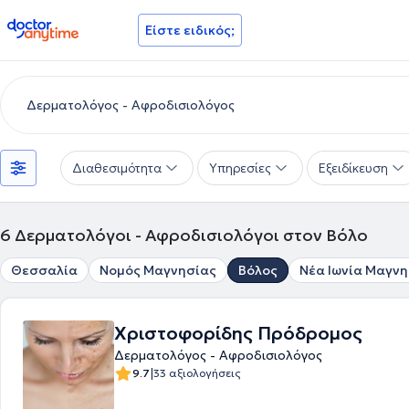
doctoranytime
Είστε ειδικός;
Διαθεσιμότητα
Υπηρεσίες
Εξειδίκευση
6
Δερματολόγοι - Αφροδισιολόγοι στον Βόλο
Θεσσαλία
Νομός Μαγνησίας
Βόλος
Νέα Ιωνία Μαγνη
Χριστοφορίδης Πρόδρομος
Δερματολόγος - Αφροδισιολόγος
|
9.7
33 αξιολογήσεις