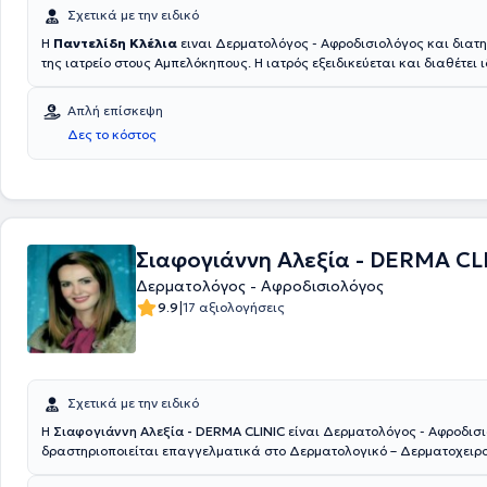
Σχετικά με την ειδικό
Η
Παντελίδη Κλέλια
ειναι Δερματολόγος - Αφροδισιολόγος και διατηρ
της ιατρείο στους Αμπελόκηπους. Η ιατρός εξειδικεύεται και διαθέτει ι
εμπειρία στην Αισθητική Δερματολογία την Παιδοδερματολογία, την Α
και παίδων, τις Δερματοπάθειες Κύησης, τα Κονδυλώματα HPV, τα Σ
Απλή επίσκεψη
Μεταδιδόμενα Νοσήματα καθώς και την Ψωρίαση. Στο ιατρείο της αντ
Δες το κόστος
πλήθος περιστατικών έχοντας πάντα στο επίκεντρο την καλύτερη δυν
των ιατρικών αναγκών κάθε ασθενούς.
Σιαφογιάννη Αλεξία - DERMA CL
Δερματολόγος - Αφροδισιολόγος
|
9.9
17 αξιολογήσεις
Σχετικά με την ειδικό
Η
Σιαφογιάννη Αλεξία - DERMA CLINIC
είναι Δερματολόγος - Αφροδισι
δραστηριοποιείται επαγγελματικά στο Δερματολογικό – Δερματοχειρουργικό κέντρο
DermaClinic στον Βόλο, ένα Κέντρο που διαθέτει τελευταίας τεχνολογί