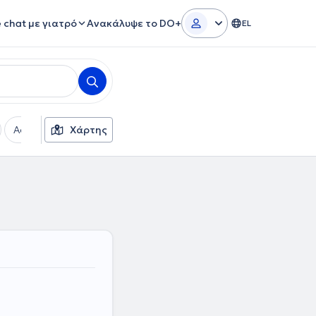
e chat με γιατρό
Ανακάλυψε το DO+
EL
Ασφαλιστικές εταιρείες
Χάρτης
Φύλο