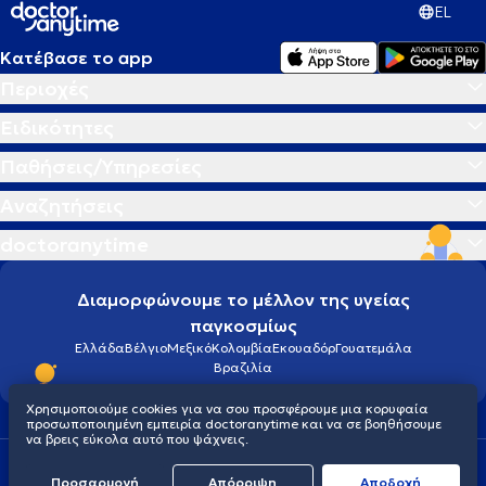
EL
Κατέβασε το app
Περιοχές
Ειδικότητες
Παθήσεις/Υπηρεσίες
Αναζητήσεις
doctoranytime
Διαμορφώνουμε το μέλλον της υγείας
παγκοσμίως
Ελλάδα
Βέλγιο
Μεξικό
Κολομβία
Εκουαδόρ
Γουατεμάλα
Βραζιλία
Χρησιμοποιούμε cookies για να σου προσφέρουμε μια κορυφαία
προσωποποιημένη εμπειρία doctoranytime και να σε βοηθήσουμε
να βρεις εύκολα αυτό που ψάχνεις.
Οροι χρήσης
Cookies
Πολιτική προστασίας προσωπικού απορρήτου
Προσαρμογή
Απόρριψη
Aποδοχή
© 2026 doctoranytime