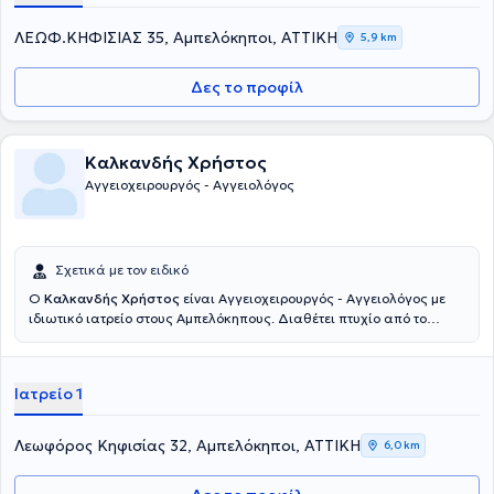
ΛΕΩΦ.ΚΗΦΙΣΙΑΣ 35, Αμπελόκηποι, ΑΤΤΙΚΗ
5,9 km
Δες το προφίλ
Καλκανδής Χρήστος
Αγγειοχειρουργός - Αγγειολόγος
Σχετικά με τον ειδικό
Ο
Καλκανδής Χρήστος
είναι Αγγειοχειρουργός - Αγγειολόγος με
ιδιωτικό ιατρείο στους Αμπελόκηπους. Διαθέτει πτυχίο από το
Πανεπιστήμιο της Ρώμης και μεταπτυχιακό (Master) από το
Καποδιστριακό Πανεπιστήμιο Αθηνών. Είναι εξειδικευμένος στους
υπερήχους αγγείων . Επιπροσθέτως, ο γιατρός έχει ιδιαίτερη
Ιατρείο 1
εμπειρία στην ενδαγγειακή χειρουργική αορτής και περιφερικών
αγγείων, στη διαβητική αγγειοπάθεια των κάτω άκρων (διαβητικό
πόδι) και στη χρήση νέων εφαρμογών στην θεραπεία των κιρσών
Λεωφόρος Κηφισίας 32, Αμπελόκηποι, ΑΤΤΙΚΗ
6,0 km
και της φλεβικής ανεπάρκειας των κάτω άκρων. Ο γιατρός έχει
διατελέσει εξωτερικός συνεργάτης Β’ Αγγειοχειρουργικής Κλινικής