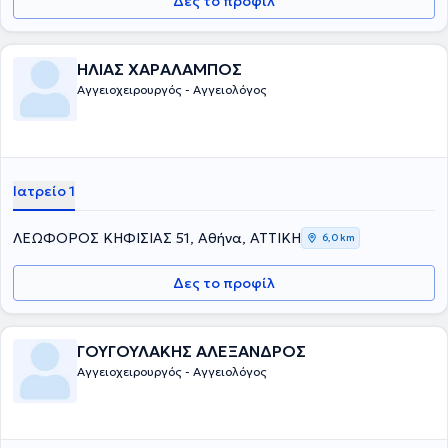
Δες το προφίλ
ΔΘΚΑ στο «ΥΓΕΙΑ» , επιμελητής Β’ Αγγειοχειρουργικής Κλινικής στο
«Ερρίκος Ντυνάν Hospital Center» και επιστημονικός συνεργάτης
Αγγειοχειρουργικού Τμήματος του νοσοκομείου ΝΙΜΤΣ.
ΗΛΙΑΣ ΧΑΡΑΛΑΜΠΟΣ
Αγγειοχειρουργός - Αγγειολόγος
Ιατρείο 1
ΛΕΩΦΟΡΟΣ ΚΗΦΙΣΙΑΣ 51, Αθήνα, ΑΤΤΙΚΗ
6,0 km
Δες το προφίλ
ΓΟΥΓΟΥΛΑΚΗΣ ΑΛΕΞΑΝΔΡΟΣ
Αγγειοχειρουργός - Αγγειολόγος