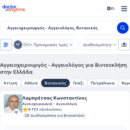
doctoranytime
EL
Αγγειοχειρουργός - Αγγειολόγος, Βοτανικός
DO+ Προνομιακές τιμές
Διαθεσιμότητα
Υ
Αγγειοχειρουργός - Αγγειολόγος για Βιντεοκλήση
στην Ελλάδα
Αττική
Αθήνα
Βοτανικός
Γκάζι
Πετράλωνα
Κερ
Λαμπρέτσας Κωνσταντίνος
Αγγειοχειρουργός - Αγγειολόγος
|
9.7
13 αξιολογήσεις
Διαθεσιμότητα για βιντεοκλήση