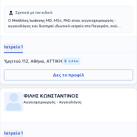
Σχετικά με τον ειδικό
Ο
Μπέλλος Ιωάννης
MD, MSc, PhD είναι αγγειοχειρουργός -
αγγειολόγος και διατηρεί ιδιωτικό ιατρείο στο Παγκράτι, ενώ
παράλληλα διατελεί Επιστημονικός Υπεύθυνος Αγγειοχειρουργικού
Τομέα του "Υγεία". Είναι Διδάκτωρ Ιατρικής του Εθνικού
Καποδιστριακού Πανεπιστημίου Αθηνών και κατέχει μεταπτυχιακό
Ιατρείο 1
τίτλο σπουδών (MSc) στις ενδαγγειακές τεχνικές για την
αντιμετώπιση των αγγειακών παθήσεων, από το διακρατικό
πρόγραμμα της Ιατρικής Σχολής Αθηνών και του Πανεπιστημίου
Υμηττού 112, Αθήνα, ΑΤΤΙΚΗ
4,9 km
Bicocca του Μιλάνου. Είναι πτυχιούχος Ιατρικής του Πανεπιστημίου
Ιωαννίνων. Απέκτησε την ειδικότητα Αγγειοχειρουργικής στο
Δες το προφίλ
"Λαϊκό" και έχει μετεκπαιδευτεί στις ενδαγγειακές τεχνικές και
αντιμετώπιση θωρακοκοιλιακών ανευρυσμάτων σε νοσοκομείο της
Μασσαλίας στη Γαλλία. Διαθέτει πλούσιο συγγραφικό και
ερευνητικό έργο και είναι μέλος επιστημονικών εταιρειών.
ΦΙΛΗΣ ΚΩΝΣΤΑΝΤΙΝΟΣ
Αγγειοχειρουργός - Αγγειολόγος
Ιατρείο 1