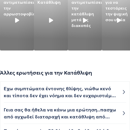
αντιμετωπίσεις
Κατάθλιψη
αντιμετωπίσεις
για να
την
την
τεστάρεις
αρρωστοφοβία
κατάθλιψη
την ψυχική
μετά τις
σου υγεία
διακοπές
Άλλες ερωτήσεις για την Κατάθλιψη
Έχω συμπτώματα έντονης θλίψης, νιώθω κενό
και τίποτα δεν έχει νόημα και δεν ευχαριστιέμαι
τίποτα όπως παλιά, σφίξιμο στο λαιμό και
κάποιες φορές πιάνω το λαιμό μου για να μη
Γεια σας θα ήθελα να κάνω μια ερώτηση..πασχω
νιώθω αυτό το σφίξιμο .. Κλαίω χωρίς λόγο ..
από αγχωδεί διαταραχή και κατάθλιψη από
Κάποιες φορές κάνω σκέψεις και φτιάχνω
πολύ μικρή ηλικία έχω ταλαιπωρηθεί πάρα πολύ