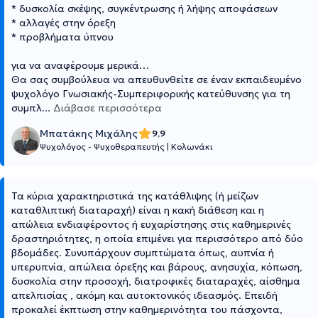
* δυσκολία σκέψης, συγκέντρωσης ή λήψης αποφάσεων
* αλλαγές στην όρεξη
* προβλήματα ύπνου
για να αναφέρουμε μερικά…
Θα σας συμβούλευα να απευθυνθείτε σε έναν εκπαιδευμένο
ψυχολόγο Γνωσιακής-Συμπεριφορικής κατεύθυνσης για τη
συμπλ
...
Διάβασε περισσότερα
Μπατάκης Μιχάλης
9,9
Ψυχολόγος - Ψυχοθεραπευτής
|
Κολωνάκι
Τα κύρια χαρακτηριστικά της κατάθλιψης (ή μείζων
καταθλιπτική διαταραχή) είναι η κακή διάθεση και η
απώλεια ενδιαφέροντος ή ευχαρίστησης στις καθημερινές
δραστηριότητες, η οποία επιμένει για περισσότερο από δύο
βδομάδες. Συνυπάρχουν συμπτώματα όπως, αυπνία ή
υπερυπνία, απώλεια όρεξης και βάρους, ανησυχία, κόπωση,
δυσκολία στην προσοχή, διατροφικές διαταραχές, αίσθημα
απελπισίας , ακόμη και αυτοκτονικός ιδεασμός. Επειδή
προκαλεί έκπτωση στην καθημερινότητα του πάσχοντα,