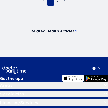
1
2
Related Health Articles
EN
Get the app
Areas
Specialties
Illnesses/Services