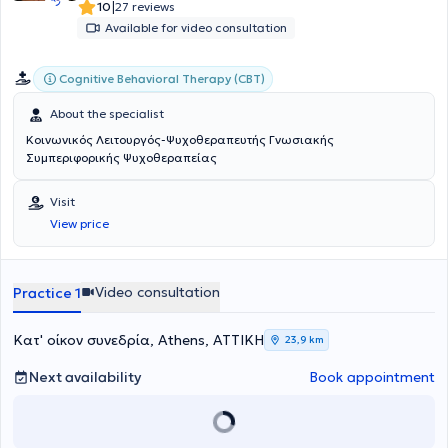
ζωής συνιστά την εκδραμάτιση φαντασιώσεων, εμπειριών,
|
10
27 reviews
διαστρεβλωμένων ρόλων, αναμνήσεων, εσωτερικών τραυμάτων,
Available for video consultation
που αναζητούν την έκφραση και την εξισορρόπηση.
Cognitive Behavioral Therapy (CBT)
About the specialist
Κοινωνικός Λειτουργός-Ψυχοθεραπευτής Γνωσιακής
Συμπεριφορικής Ψυχοθεραπείας
Visit
View price
Video consultation
Practice 1
Κατ' οίκον συνεδρία, Athens, ΑΤΤΙΚΗ
23,9 km
Next availability
Book appointment