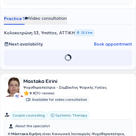
εργαλεία στη θεραπευτική πρακτική από το Ινστιτούτο Εκπαίδευσης
έχει εργαστεί ως Αναπληρώτρια Κοινωνική Λειτουργός στην
φόβο της κριτικής, με σεβασμό στον προσωπικό ρυθμό των
η βάση για μια νέα, πιο λειτουργική καθημερινότητα.
και Έρευνας στη Συστημική Ψυχοθεραπεία "Λόγω Ψυχής", τα
Πρωτοβάθμια Εκπαίδευση, με κύριο ρόλο την υποστήριξη μαθητών,
θεραπευόμενων.
Δικαιώματα του Ανθρώπου από την Εθνική Επιτροπή για τα
γονέων και εκπαιδευτικών μέσω αξιολογήσεων και
Video consultation
Practice 1
Δικαιώματα του Ανθρώπου, καθώς και η Ειδική Αγωγή από το
ψυχοκοινωνικών παρεμβάσεων.
Πανεπιστήμιο Αιγαίου.
Κολοκοτρώνη 53, Ymittos, ΑΤΤΙΚΗ
23,3 km
Next availability
Book appointment
Mastaka Eirini
Ψυχοθεραπεύτρια - Σύμβουλος Ψυχικής Υγείας
|
9.9
10 reviews
Available for video consultation
Systemic Therapy
Couple counseling
About the specialist
Η
Μάστακα Ειρήνη
είναι Κοινωνική λειτουργός-Ψυχοθεραπεύτρια,