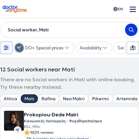
doctoranytime
EN
Social worker, Mati
DO+ Special prices
Availability
Services
12
Social workers near Mati
There are no Social workers in Mati with online booking.
Try these nearby instead.
Attica
Mati
Rafina
Nea Makri
Pikermi
Artemida
Prokopiou-Dede Mairi
Κοινωνικός Λειτουργός - Ψυχοθεραπεύτρια
BSc, MSc
|
10
15 reviews
Available for video consultation