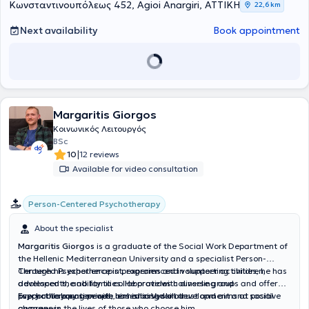
Κωνσταντινουπόλεως 452, Agioi Anargiri, ΑΤΤΙΚΗ
22,6 km
Next availability
Book appointment
Margaritis Giorgos
Κοινωνικός Λειτουργός
BSc
|
10
12 reviews
Available for video consultation
Person-Centered Psychotherapy
About the specialist
Margaritis Giorgos
is a graduate of the Social Work Department of
the Hellenic Mediterranean University and a specialist Person-
Centered Psychotherapist, experienced in supporting children,
Through his experience in programs and volunteer activities, he has
adolescents, and families. He provides counseling and
developed the ability to collaborate with diverse groups and offer
psychotherapy services, based in Vyronas.
support to young people, enhancing skill development and social
Every collaboration with him is based on trust and aims at positive
awareness.
changes in the lives of those who choose him.