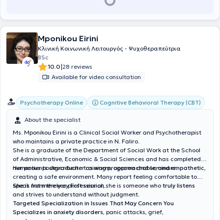
Mponikou Eirini
Κλινική Κοινωνική Λειτουργός - Ψυχοθεραπεύτρια
BSc
|
10.0
28 reviews
Available for video consultation
Cognitive Behavioral Therapy (CBT)
Psychotherapy Online
About the specialist
Ms. Mponikou Eirini is a Clinical Social Worker and Psychotherapist
who maintains a private practice in N. Faliro.
She is a graduate of the Department of Social Work at the School
of Administrative, Economic & Social Sciences and has completed
numerous postgraduate training programs and seminars.
Her patients describe her as
warm, approachable, and empathetic
,
creating a safe environment. Many report feeling comfortable to
speak from the very first session.
She is not merely a professional; she is someone who
truly listens
and strives to understand without judgment.
Targeted Specialization in Issues That May Concern You
Specializes in anxiety disorders
, panic attacks, grief,