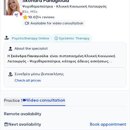
Skondra Panagioula
Ψυχοθεραπεύτρια - Κλινική Κοινωνική Λειτουργός
BSc, MSc
|
10.0
34 reviews
Available for video consultation
Systemic Therapy
Psychotherapy Online
About the specialist
Η
Σκόνδρα Παναγιούλα
είναι πιστοποιημένη Κλινική Κοινωνική
Λειτουργός - Ψυχοθεραπεύτρια, κάτοχος άδειας ασκήσεως
επαγγέλματος. Είναι αριστούχος απόφοιτη του Πανεπιστημίου
Πατρών. Εξειδικεύτηκε και ολοκλήρωσε την 4ετή εκπαίδευση της
Συνεδρία μέσω βιντεοκλήσης
στη Συστημική - Οικογενειακή Ψυχοθεραπεία στην Εταιρεία
Check all prices
Συστημικής Θεραπείας και Παρέμβασης σε Άτομα,Οικογένειες και
Ευρύτερα Συστήματα (ΕΣΥΘΕΠΑΣ),αποκτώντας πολύτιμη κλινική
εμπειρία δίπλα σε καταξιωμένους εκπαιδευτές και επόπτες
ψυχοθεραπευτές. Μεγαλώνοντας είχε πάντα την ανάγκη να
Video consultation
Practice 1
καταλάβει και να εξερευνήσει πως οι άνθρωποι έρχονται σε επαφή
με τα συναισθήματά τους,τι είναι αυτό που τα ορίζει καθώς και
Remote availability
πως θα συμπεριφερθούν και αντιδράσουν. Στη συνέχεια
ανακάλυψε ότι σε όλα αυτά τα ερωτήματα μπορεί να δώσει
απαντήσεις η διαδικασία της Ψυχοθεραπείας. Κατέχει
Next availability
Book appointment
Μεταπτυχιακό Τίτλο Σπουδών (MSc) στην “Αναπτυξιακή