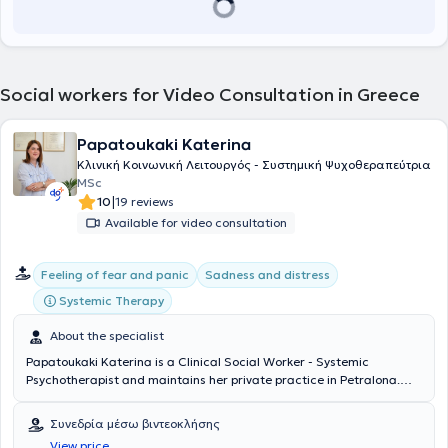
Social workers for Video Consultation in Greece
Papatoukaki Katerina
Κλινική Κοινωνική Λειτουργός - Συστημική Ψυχοθεραπεύτρια
MSc
|
10
19 reviews
Available for video consultation
Feeling of fear and panic
Sadness and distress
Systemic Therapy
About the specialist
Papatoukaki Katerina is a Clinical Social Worker - Systemic
Psychotherapist and maintains her private practice in Petralona.
She graduated from the Department of Social Work at the Athens
University of Applied Sciences. She completed postgraduate studies
Συνεδρία μέσω βιντεοκλήσης
in Adolescent Health Development Strategies at the Medical School
View price