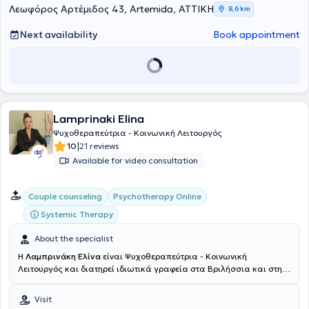
και αγγλόφωνα επιστημονικά περιοδικά, συμπεριλαμβανομένων
Λεωφόρος Αρτέμιδος 43, Artemida, ΑΤΤΙΚΗ
8,6 km
συνεδρίων της
Εταιρείας Παθολόγων Ογκολόγων Ελλάδος
καθώς
και διεθνών οργανισμών όπως η
European Association for Palliative
Next availability
Book appointment
Care
, η
MASCC/ISOO
και η
International Psycho-Oncology Society
.
Lamprinaki Elina
Ψυχοθεραπεύτρια - Κοινωνική Λειτουργός
|
10
21 reviews
Available for video consultation
Couple counseling
Psychotherapy Online
Systemic Therapy
About the specialist
Η
Λαμπρινάκη Ελίνα
είναι Ψυχοθεραπεύτρια - Κοινωνική
Λειτουργός και διατηρεί ιδιωτικά γραφεία στα Βριλήσσια και στην
Πεντέλη. Είναι απόφοιτος του Τμήματος Κοινωνικής Εργασίας του
Πανεπιστημίου Πατρών, με ειδίκευση στη Συστημική Θεραπεία και
Visit
επαγγελματική εμπειρία από το 2018 στον χώρο της ψυχικής