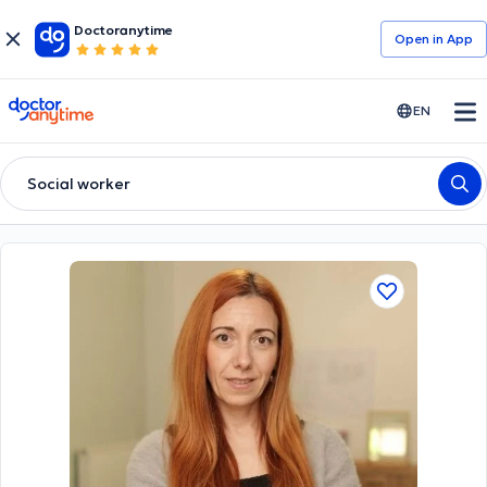
Doctoranytime
Open in Αpp
doctoranytime
EN
Social worker