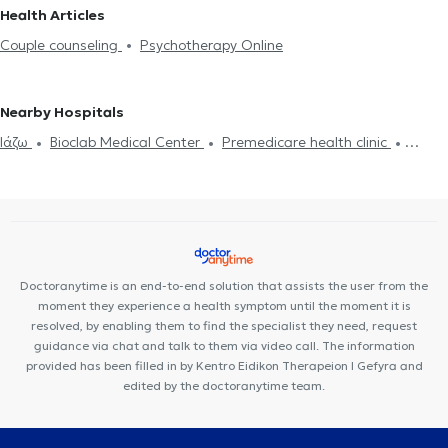
workers in NEA SMIRNI
Social workers in PIRAEUS
Health Articles
counseling
Psycotherapy LGBTQ
Couple counseling
Psychotherapy Online
Nearby Hospitals
Ιάζω
Bioclab Medical Center
Premedicare health clinic
Premedicare Medical clinic
Center NT-CardioMetabolics
Doctoranytime is an end-to-end solution that assists the user from the
moment they experience a health symptom until the moment it is
resolved, by enabling them to find the specialist they need, request
guidance via chat and talk to them via video call. The information
provided has been filled in by Kentro Eidikon Therapeion I Gefyra and
edited by the doctoranytime team.