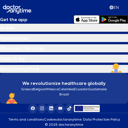
EN
Get the app
Areas
Specialties
Illnesses/Services
Search by
doctoranytime
We revolutionize healthcare globally
Greece
Belgium
Mexico
Colombia
Ecuador
Guatemala
Brazil
Terms and conditions
Cookies
doctoranytime: Data Protection Policy
© 2026 doctoranytime