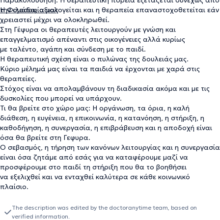
Παρακολούθηση: Η θεραπευτική πορεία εξετάζεται συνεχώς από
την ομάδα, αξιολογείται και η θεραπεία επαναστοχοθετείται εάν
Η Φιλοσοφία μας
χρειαστεί μέχρι να ολοκληρωθεί.
Στη Γέφυρα οι θεραπευτές λειτουργούν με γνώση και
επαγγελματισμό απέναντι στις οικογένειες αλλά κυρίως
με ταλέντο, αγάπη και σύνδεση με το παιδί.
Η θεραπευτική σχέση είναι ο πυλώνας της δουλειάς μας.
Κύριο μέλημά μας είναι τα παιδιά να έρχονται με χαρά στις
θεραπείες.
Στόχος είναι να απολαμβάνουν τη διαδικασία ακόμα και με τις
δυσκολίες που μπορεί να υπάρχουν.
Τι θα βρείτε στο χώρο μας: Η οργάνωση, τα όρια, η καλή
διάθεση, η ευγένεια, η επικοινωνία, η κατανόηση, η στήριξη, η
καθοδήγηση, η συνεργασία, η επιβράβευση και η αποδοχή είναι
όσα θα βρείτε στη Γεφυρα.
Ο σεβασμός, η τήρηση των κανόνων λειτουργίας και η συνεργασία
είναι όσα ζητάμε από εσάς για να καταφέρουμε μαζί να
προσφέρουμε στο παιδί τη στήριξη που θα το βοηθήσει
να εξελιχθεί και να ενταχθεί καλύτερα σε κάθε κοινωνικό
πλαίσιο.
The description was edited by the doctoranytime team, based on
verified information.