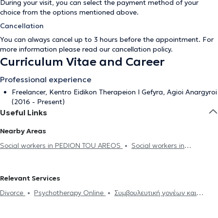
During your visit, you can select the payment method of your
choice from the options mentioned above.
Cancellation
You can always cancel up to 3 hours before the appointment. For
more information please read our
cancellation policy
.
Curriculum Vitae and Career
Professional experience
Freelancer, Kentro Eidikon Therapeion I Gefyra, Agioi Anargyroi
(2016 - Present)
Useful Links
Nearby Areas
Social workers in PEDION TOU AREOS
Social workers in
EXARCHEIA
Social workers in PANORMOU
Social workers in
AMPELOKIPOI
Social workers in ATHENS
Social workers in ILISIA
Relevant Services
Social workers in PETRALONA
Social workers in VRILISSIA
Divorce
Psychotherapy Online
Συμβουλευτική γονέων και
Social workers in KESARIANI
Social workers in KALLITHEA
Social
παιδιών
Anxiety and worry
Sadness and distress
Career
workers in YMMITOS
Social workers in NEO FALIRO
Social
counseling
Phobias
Feeling of fear and panic
Couple