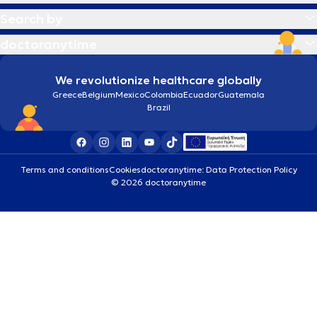
Search by
doctoranytime
We revolutionize healthcare globally
Greece
Belgium
Mexico
Colombia
Ecuador
Guatemala
Brazil
Terms and conditions
Cookies
doctoranytime: Data Protection Policy
© 2026 doctoranytime