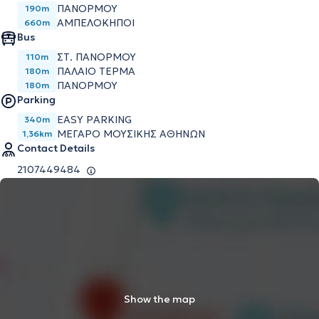
ΠΑΝΌΡΜΟΥ
190m
ΑΜΠΕΛΌΚΗΠΟΙ
660m
Bus
ΣΤ. ΠΑΝΟΡΜΟΥ
110m
ΠΑΛΑΙΟ ΤΕΡΜΑ
180m
ΠΑΝΟΡΜΟΥ
180m
Parking
EASY PARKING
340m
ΜΕΓΆΡΟ ΜΟΥΣΙΚΉΣ ΑΘΗΝΏΝ
1,36km
Contact Details
2107449484
Show the map