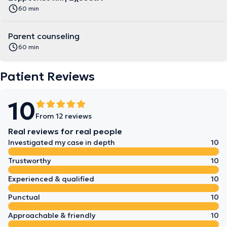
60 min
Parent counseling
60 min
Patient Reviews
10
From 12 reviews
Real reviews for real people
Investigated my case in depth
10
Trustworthy
10
Experienced & qualified
10
Punctual
10
Approachable & friendly
10