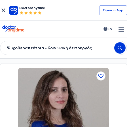
Doctoranytime
Open in Αpp
doctoranytime
EN
Ψυχοθεραπεύτρια - Κοινωνική Λειτουργός