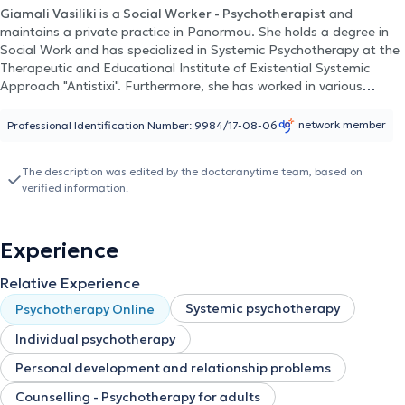
Giamali Vasiliki
is a
Social Worker - Psychotherapist
and
maintains a private practice in Panormou. She holds a degree in
Social Work and has specialized in Systemic Psychotherapy at the
Therapeutic and Educational Institute of Existential Systemic
Approach "Antistixi". Furthermore, she has worked in various
settings, providing psychosocial support to vulnerable groups,
including both adolescents and adults. She has also volunteered
network member
Professional Identification Number: 9984/17-08-06
with the Community Mental Health Center of Pangrati, where she
conducted diagnostic appointments and therapeutic sessions for
The description was edited by the doctoranytime team, based on
adults. In her private practice, she undertakes psychotherapeutic
verified information.
work with adults and cases across the entire spectrum of mental
health. Finally, she is a member of the Hellenic Society of Systemic
Therapy.
Experience
Relative Experience
Systemic psychotherapy
Psychotherapy Online
Individual psychotherapy
Personal development and relationship problems
Counselling - Psychotherapy for adults