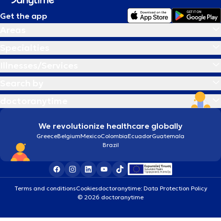
Get the app
Areas
Specialties
Illnesses/Services
Search by
doctoranytime
We revolutionize healthcare globally
Greece
Belgium
Mexico
Colombia
Ecuador
Guatemala
Brazil
Terms and conditions
Cookies
doctoranytime: Data Protection Policy
© 2026 doctoranytime