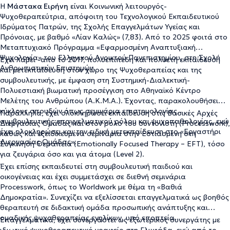
Η
Μάστακα Ειρήνη
είναι Κοινωνική λειτουργός-
Ψυχοθεραπεύτρια, απόφοιτη του Τεχνολογικού Εκπαιδευτικού
Ιδρύματος Πατρών, της Σχολής Επαγγελμάτων Υγείας και
Πρόνοιας, με βαθμό «Λίαν Καλώς» (7,83). Από το 2025 φοιτά στο
Μεταπτυχιακό Πρόγραμμα «Εφαρμοσμένη Αναπτυξιακή
Ψυχολογία» του Ελληνικού Ανοικτού Πανεπιστημίου, στη Σχολή
Έχει λάβει -απο το 2017, πολυεπίπεδη και πολυετή εκπαίδευση
Ανθρωπιστικών Επιστημών.
και μετεκπαίδευση στον χώρο της Ψυχοθεραπείας και της
συμβουλευτικής, με έμφαση στη Συστημική-Διαλεκτική-
Πολυεστιακή βιωματική προσέγγιση στο Αθηναϊκό Κέντρο
Μελέτης του Ανθρώπου (Α.Κ.Μ.Α.). Έχοντας, παρακολουθήσει
κύκλους σπουδών όπως σεμινάρια επιστημολογίας,
Παράλληλα, έχει ολοκληρώσει εκπαίδευση στις Βασικές Αρχές
συμβουλευτικής επαγγελματικού ρόλου και ψυχοπαθολογίας, ενώ
Διεργασίας Ομάδας και στον ρόλο του συντονιστή (Processwork),
έχει ολοκληρώσει και την ειδική μετεκπαίδευση στο «Εργαστήρι
καθώς και εξειδικευμένα σεμινάρια στην Εστιασμένη στη
Διεργασίας Ομάδας».
Συγκίνηση Θεραπεία (Emotionally Focused Therapy – EFT), τόσο
για ζευγάρια όσο και για άτομα (Level 2).
Έχει επίσης εκπαιδευτεί στη συμβουλευτική παιδιού και
οικογένειας και έχει συμμετάσχει σε διεθνή σεμινάρια
Processwork, όπως το Worldwork με θέμα τη «Βαθιά
Δημοκρατία». Συνεχίζει να εξελίσσεται επαγγελματικά ως βοηθός
θεραπευτή σε διδακτική ομάδα προσωπικής ανάπτυξης και
ομαδικής ψυχοθεραπείας ενηλίκων, υπό εποπτεία.
Επαγγελματικά, έχει συνεργαστεί ως εξωτερικός συνεργάτης με