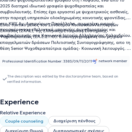
ιδιωτικό ψυχοθεραπευτικό γραφείο στη Γλυφάδα, ενώ από το
2025 διατηρεί ιδιωτικό γραφείο ψυχοθεραπείας και
συμβουλευτικής. Επίσης έχει εργαστεί με ψυχιατρικούς ασθενείς,
στην παροχή υπηρεσιών ολοκληρωμένης κοινοτικής φροντίδας,
στο ΚΨΥ Αγ. Αναργύρων. Παράλληλα, συμμετέχει ενεργά,
Είναι τακτικό μέλος του Συνδέσμου Κοινωνικών Λειτουργών
προσφέροντας εθελοντικά υπηρεσίες ψυχοθεραπείας και
Ελλάδας (ΣΚΛΕ), της Ελληνικής Εταιρείας Συστημικής
συμβουλευτικής στα Κοινωνικά Ιατρεία Αλληλεγγύης Χαλανδρίου.
Ψυχοθεραπείας (ΕΛ.Ε.ΣΥ.Θ). Είναι εγγεγραμμένη στο μητρώο
επαγγελματιών δράσεων Πολιτιστικής Συνταγογράφησης, απο τη
θέση Senior Ψυχοθεραπεύτρια ομάδας- Κοινωνική λειτουργός. Το
2025 συμμετείχε σε ερευνητική εργασία με τίτλο «Loyal hearts,
explorative minds: A co-operative inquiry of HELASYTH on its’
network member
Professional Identification Number: 3383/09/11/2011
members systemic identity», η οποία διερευνά τον τρόπο με τον
οποίο οι συστημικοί θεραπευτές αντιλαμβάνονται την
The description was edited by the doctoranytime team, based on
επαγγελματική τους ταυτότητα και τις προκλήσεις της.
verified information.
Experience
Relative Experience
Διαχείριση πένθους
Couple counseling
Διαχείριση Θυμού
Διαπροσωπικές σχέσεις