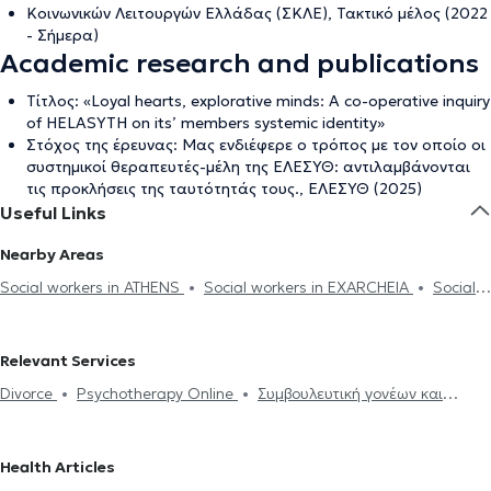
Κοινωνικών Λειτουργών Ελλάδας (ΣΚΛΕ), Τακτικό μέλος (2022
- Σήμερα)
Academic research and publications
Τίτλος: «Loyal hearts, explorative minds: A co-operative inquiry
of HELASYTH on its’ members systemic identity»
Στόχος της έρευνας: Μας ενδιέφερε ο τρόπος με τον οποίο οι
συστημικοί θεραπευτές-μέλη της ΕΛΕΣΥΘ: αντιλαμβάνονται
τις προκλήσεις της ταυτότητάς τους., ΕΛΕΣΥΘ (2025)
Useful Links
Nearby Areas
Social workers in ATHENS
Social workers in EXARCHEIA
Social
workers in PETRALONA
Social workers in ILISIA
Social workers
in AMPELOKIPOI
Social workers in PANORMOU
Social workers
Relevant Services
in KESARIANI
Social workers in KALLITHEA
Social workers in
Divorce
Psychotherapy Online
Συμβουλευτική γονέων και
YMMITOS
Social workers in AGIOI ANARGIRI
Social workers in
παιδιών
Anxiety and worry
Sadness and distress
Career
NEA SMIRNI
Social workers in NEO FALIRO
Social workers in
counseling
Phobias
Feeling of fear and panic
Couple
PIRAEUS
Social workers in VRILISSIA
Health Articles
counseling
Psycotherapy LGBTQ