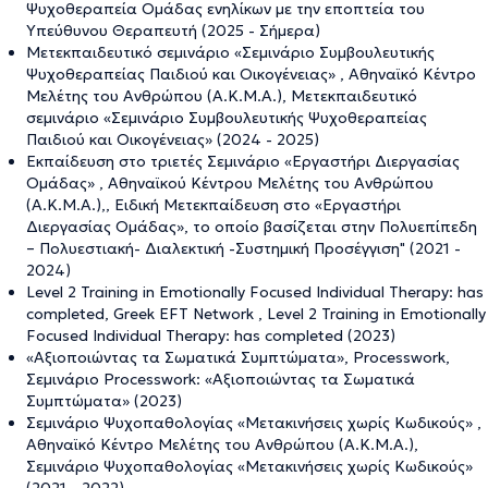
Ψυχοθεραπεία Ομάδας ενηλίκων με την εποπτεία του
Υπεύθυνου Θεραπευτή (2025 - Σήμερα)
Μετεκπαιδευτικό σεμινάριο «Σεμινάριο Συμβουλευτικής
Ψυχοθεραπείας Παιδιού και Οικογένειας» , Αθηναϊκό Κέντρο
Μελέτης του Ανθρώπου (Α.Κ.Μ.Α.), Μετεκπαιδευτικό
σεμινάριο «Σεμινάριο Συμβουλευτικής Ψυχοθεραπείας
Παιδιού και Οικογένειας» (2024 - 2025)
Εκπαίδευση στο τριετές Σεμινάριο «Εργαστήρι Διεργασίας
Ομάδας» , Αθηναϊκού Κέντρου Μελέτης του Ανθρώπου
(Α.Κ.Μ.Α.),, Ειδική Μετεκπαίδευση στο «Εργαστήρι
Διεργασίας Ομάδας», το οποίο βασίζεται στην Πολυεπίπεδη
– Πολυεστιακή- Διαλεκτική -Συστημική Προσέγγιση" (2021 -
2024)
Level 2 Training in Emotionally Focused Individual Therapy: has
completed, Greek EFT Network , Level 2 Training in Emotionally
Focused Individual Therapy: has completed (2023)
«Αξιοποιώντας τα Σωματικά Συμπτώματα», Processwork,
Σεμινάριο Processwork: «Αξιοποιώντας τα Σωματικά
Συμπτώματα» (2023)
Σεμινάριο Ψυχοπαθολογίας «Μετακινήσεις χωρίς Κωδικούς» ,
Αθηναϊκό Κέντρο Μελέτης του Ανθρώπου (Α.Κ.Μ.Α.),
Σεμινάριο Ψυχοπαθολογίας «Μετακινήσεις χωρίς Κωδικούς»
(2021 - 2022)