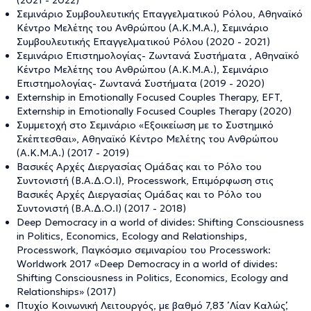
Σεμινάριο Συμβουλευτικής Επαγγελματικού Ρόλου, Αθηναϊκό
Κέντρο Μελέτης του Ανθρώπου (Α.Κ.Μ.Α.), Σεμινάριο
Συμβουλευτικής Επαγγελματικού Ρόλου (2020 - 2021)
Σεμινάριο Επιστημολογίας- Ζωντανά Συστήματα , Αθηναϊκό
Κέντρο Μελέτης του Ανθρώπου (Α.Κ.Μ.Α.), Σεμινάριο
Επιστημολογίας- Ζωντανά Συστήματα (2019 - 2020)
Externship in Emotionally Focused Couples Therapy, EFT,
Externship in Emotionally Focused Couples Therapy (2020)
Συμμετοχή στο Σεμινάριο «Εξοικείωση με το Συστημικό
Σκέπτεσθαι», Αθηναϊκό Κέντρο Μελέτης του Ανθρώπου
(Α.Κ.Μ.Α.) (2017 - 2019)
Βασικές Αρχές Διεργασίας Ομάδας και το Ρόλο του
Συντονιστή (Β.Α.Δ.Ο.Ι), Processwork, Επιμόρφωση στις
Βασικές Αρχές Διεργασίας Ομάδας και το Ρόλο του
Συντονιστή (Β.Α.Δ.Ο.Ι) (2017 - 2018)
Deep Democracy in a world of divides: Shifting Consciousness
in Politics, Economics, Ecology and Relationships,
Processwork, Παγκόσμιο σεμιναρίου του Processwork:
Worldwork 2017 «Deep Democracy in a world of divides:
Shifting Consciousness in Politics, Economics, Ecology and
Relationships» (2017)
Πτυχίο Κοινωνική Λειτουργός, με βαθμό 7,83 ΄΄ Λίαν Καλώς΄΄,