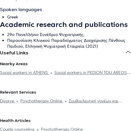
Spoken languages
Greek
Academic research and publications
29ο Πανελλήνιο Συνέδριο Ψυχιατρικής,
Παρουσίαση Κλινικού Παραδείγματος Διαχείρισης Πένθους
Παιδιού, Ελληνική Ψυχιατρική Εταιρεία (2021)
Useful Links
Nearby Areas
Social workers in ATHENS
Social workers in PEDION TOU AREOS
Social workers in ILISIA
Social workers in AMPELOKIPOI
Social workers in PETRALONA
Social workers in PANORMOU
Relevant Services
Social workers in KESARIANI
Social workers in YMMITOS
Social
Divorce
Psychotherapy Online
Συμβουλευτική γονέων και
workers in KALLITHEA
Social workers in NEA SMIRNI
Social
παιδιών
Anxiety and worry
Sadness and distress
Career
workers in AGIOI ANARGIRI
Social workers in NEO FALIRO
counseling
Phobias
Feeling of fear and panic
Couple
Social workers in PIRAEUS
Social workers in VRILISSIA
Health Articles
counseling
Psycotherapy LGBTQ
Couple counseling
Psychotherapy Online