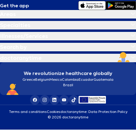
Get the app
Areas
Specialties
Illnesses/Services
Search by
doctoranytime
We revolutionize healthcare globally
Greece
Belgium
Mexico
Colombia
Ecuador
Guatemala
Brazil
Terms and conditions
Cookies
doctoranytime: Data Protection Policy
© 2026 doctoranytime