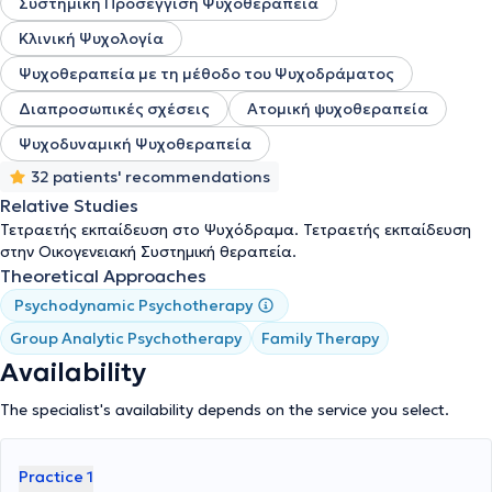
Συστημική Προσέγγιση Ψυχοθεραπεία
εαυτού, που γίνονται άμεσα αντιληπτές και καθρεφτίζονται μέσω
της αντανάκλασης, που προϋποτίθεται, μεταξύ των μελών μιας
Κλινική Ψυχολογία
ομάδας. Η δραματική αναπαράσταση του εαυτού αποκαλύπτουν
εσωτερικές διεργασίες, που πιθανόν να δυσχεραίνουν την
Ψυχοθεραπεία με τη μέθοδο του Ψυχοδράματος
λειτουργικότητα, η προσομοίωση με πραγματικές συνθήκες τής
Διαπροσωπικές σχέσεις
Ατομική ψυχοθεραπεία
ζωής συνιστά την εκδραμάτιση φαντασιώσεων, εμπειριών,
διαστρεβλωμένων ρόλων, αναμνήσεων, εσωτερικών τραυμάτων,
Ψυχοδυναμική Ψυχοθεραπεία
που αναζητούν την έκφραση και την εξισορρόπηση.
32 patients' recommendations
Relative Studies
Τετραετής εκπαίδευση στο Ψυχόδραμα. Τετραετής εκπαίδευση
στην Οικογενειακή Συστημική θεραπεία.
Theoretical Approaches
Psychodynamic Psychotherapy
Group Analytic Psychotherapy
Family Therapy
Availability
The specialist's availability depends on the service you select.
Practice 1