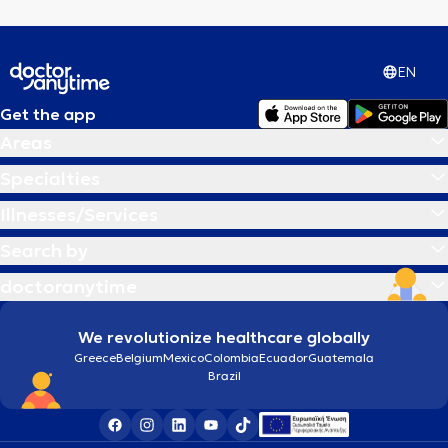
EN
Get the app
Areas
Specialties
Illnesses/Services
Search by
doctoranytime
We revolutionize healthcare globally
Greece
Belgium
Mexico
Colombia
Ecuador
Guatemala
Brazil