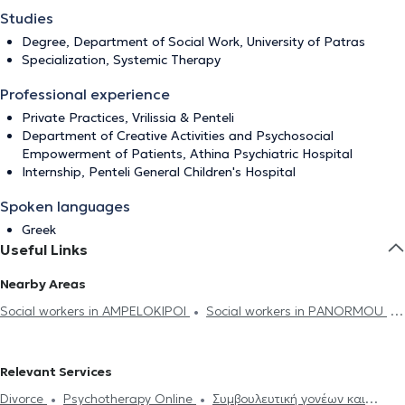
Studies
Degree, Department of Social Work, University of Patras
Specialization, Systemic Therapy
Professional experience
Private Practices, Vrilissia & Penteli
Department of Creative Activities and Psychosocial
Empowerment of Patients, Athina Psychiatric Hospital
Internship, Penteli General Children's Hospital
Spoken languages
Greek
Useful Links
Nearby Areas
Social workers in AMPELOKIPOI
Social workers in PANORMOU
Social workers in AGIOI ANARGIRI
Social workers in PEDION TOU
AREOS
Social workers in ILISIA
Social workers in EXARCHEIA
Relevant Services
Social workers in KESARIANI
Social workers in ATHENS
Social
Divorce
Psychotherapy Online
Συμβουλευτική γονέων και
workers in YMMITOS
Social workers in PETRALONA
Social