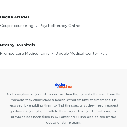
παιδιών
Anxiety and worry
Sadness and distress
Career
workers in KALLITHEA
Social workers in NEA SMIRNI
Social
counseling
Phobias
Feeling of fear and panic
Couple
workers in NEO FALIRO
Social workers in ARTEMIDA
Social
Health Articles
counseling
Psycotherapy LGBTQ
workers in PIRAEUS
Couple counseling
Psychotherapy Online
Nearby Hospitals
Premedicare Medical clinic
Bioclab Medical Center
Premedicare health clinic
Ιάζω
Center NT-CardioMetabolics
Doctoranytime is an end-to-end solution that assists the user from the
moment they experience a health symptom until the moment it is
resolved, by enabling them to find the specialist they need, request
guidance via chat and talk to them via video call. The information
provided has been filled in by Lamprinaki Elina and edited by the
doctoranytime team.