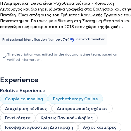
Η
Λαμπρινάκη Ελίνα
είναι Ψυχοθεραπεύτρια - Κοινωνική
Λειτουργός και διατηρεί ιδιωτικά γραφεία στα Βριλήσσια και στην
Πεντέλη. Είναι απόφοιτος του Τμήματος Κοινωνικής Εργασίας του
Πανεπιστημίου Πατρών, με ειδίκευση στη Συστημική Θεραπεία και
επαγγελματική εμπειρία από το 2018 στον χώρο της ψυχικής
υγείας. Διαθέτει Άδεια Άσκησης Επαγγέλματος Κοινωνικού
Λειτουργού. Έχει πραγματοποιήσει την πρακτική της άσκηση στο
network member
Professional Identification Number: 744
Γενικό Νοσοκομείο Παίδων Πεντέλης, ενώ έχει εργαστεί στο
Ψυχιατρείο "Αθηνά", στον τομέα της δημιουργικής απασχόλησης
The description was edited by the doctoranytime team, based on
και ψυχοκοινωνικής ενδυνάμωσης των ασθενών. Οι εμπειρίες
verified information.
αυτές της προσέφεραν βαθύτερη κατανόηση της ανθρώπινης
ψυχής και ενίσχυσαν την πίστη της στη δύναμη της αποδοχής, της
σχέσης και της εσωτερικής αλλαγής. Η θεραπευτική της
Experience
προσέγγιση βασίζεται στη Συστημική Οικογενειακή Θεραπεία,
μέσα από την οποία το άτομο κατανοείται ως μέρος ενός
Relative Experience
ευρύτερου πλαισίου σχέσεων και αλληλεπιδράσεων. Η ίδια
θεωρεί πως κάθε δυσκολία μπορεί να γίνει κατανοητή και
Couple counseling
Psychotherapy Online
διαχειρίσιμη όταν φωτιστεί μέσα από τη σύνδεση, την
επικοινωνία και την ενσυναίσθηση. Δημιουργεί έναν ασφαλή,
Διαχείριση πένθους
Διαπροσωπικές σχέσεις
υποστηρικτικό και γνήσιο θεραπευτικό χώρο, όπου ο άνθρωπος
Γονεϊκότητα
Κρίσεις Πανικού - Φοβίες
μπορεί να εκφραστεί ελεύθερα, να κατανοήσει τον εαυτό του και
να αναπτύξει δεξιότητες ψυχικής ανθεκτικότητας και
Ιδεοψυχαναγκαστική Διαταραχή
Αγχος και Στρες