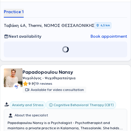
Network of Group Analysts (EDOA), Athens, in 2025.
Practice 1
Ταβάκη 4Α, Thermi, ΝΟΜΟΣ ΘΕΣΣΑΛΟΝΙΚΗΣ
4,5 km
Next availability
Book appointment
Papadopoulou Nansy
Ψυχολόγος - Ψυχοθεραπεύτρια
|
9.9
19 reviews
Available for video consultation
Cognitive Behavioral Therapy (CBT)
Anxiety and Stress
About the specialist
Papadopoulou Nansy is a Psychologist - Psychotherapist and
maintains a private practice in Kalamaria, Thessaloniki. She holds a