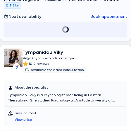
5,9 km
Next availability
Book appointment
Tympanidou Viky
Ψυχολόγος - Ψυχοθεραπεύτρια
|
10
7 reviews
Available for video consultation
About the specialist
Tympanidou Viky is a Psychologist practicing in Eastern
Thessaloniki. She studied Psychology at Aristotle University of
Thessaloniki and subsequently completed her postgraduate studies
in Developmental Psychopathology (MSc) at the Faculty of Medicine
Session Cost
of Aristotle University. She has completed a four-year training
View price
program in Systemic and Family Counseling and Therapy, as well as
additional training in systemic child therapy and systemic parent