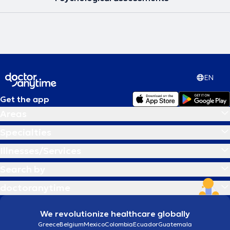
EN
Get the app
Areas
Specialties
Illnesses/Services
Search by
doctoranytime
We revolutionize healthcare globally
Greece
Belgium
Mexico
Colombia
Ecuador
Guatemala