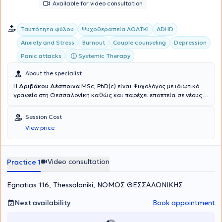
Available for video consultation
Ταυτότητα φύλου
Ψυχοθεραπεία ΛΟΑΤΚΙ
ADHD
Anxiety and Stress
Burnout
Couple counseling
Depression
Systemic Therapy
Panic attacks
About the specialist
Η
Δριβάκου Δέσποινα
MSc, PhD(c) είναι Ψυχολόγος με ιδιωτικό
γραφείο στη Θεσσαλονίκη καθώς και παρέχει εποπτεία σε νέους
ψυχολόγους και επαγγελματίες ψυχικής υγείας που βρίσκονται σε
αρχικά στάδια κλινικής πρακτικής. Είναι πτυχιούχος του τμήματος
Session Cost
Ψυχολογίας του Αριστοτελείου Πανεπιστημίου Θεσσαλονίκης και
View price
κατέχει Μεταπτυχιακό τίτλο στη Βασική Μεθοδολογία Ιατρικής
Έρευνας - Κοινωνική Ιατρική - Δημόσια Υγεία και Επιδημιολογία
από την Ιατρική Σχολή του ίδιου Πανεπιστημίου, ενώ είναι και
υποψήφια Διδάκτωρ του ίδιου ιδρύματος. Επιπλέον, κατέχει
Video consultation
Practice 1
δεύτερο μεταπτυχιακό στην διοίκηση μονάδων υγείας του
Πανεπιστημίου Rene Descarte και
έχει κάνει μετεκπαίδευση στο
Egnatias 116, Thessaloniki, ΝΟΜΟΣ ΘΕΣΣΑΛΟΝΙΚΗΣ
πρόγραμμα «Διάγνωση και Αντιμετώπιση» της εταιρείας μελέτης
ΔΕΠ-Υ ( ΕΕΜ ΔΕΠΥ).
Eπίσης, εκπαιδεύτηκε στην Συστημική
Οικογενειακή Ψυχοθεραπεία και είναι πιστοποιημένη Life Coach
Next availability
Book appointment
ενώ παρακολουθεί ανελλιπώς σεμινάρια και συνέδρια που
αφορούν στη συστημική προσέγγιση. Άλλα ψυχοθεραπευτικά