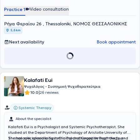
counseling. Furthermore, she has been trained in grief counseling
and in counseling and support for adults, children, adolescents, and
Video consultation
Practice 1
families experiencing loss or serious illness. She has extensive
experience, having worked in organizations and centers providing
Ρήγα Φεραίου 26 , Thessaloniki, ΝΟΜΟΣ ΘΕΣΣΑΛΟΝΙΚΗΣ
psychosocial support, counseling, and psychotherapy to adults,
adolescents, parents, and families.
5,6 km
Next availability
Book appointment
Kalafati Eui
Ψυχολόγος - Συστημική Ψυχοθεραπεύτρια
|
10.0
26 reviews
Systemic Therapy
About the specialist
Kalafati Eui is a Psychologist and Systemic Psychotherapist. She
studied at the Department of Psychology of Aristotle University of
Thessaloniki, specializing in Clinical and Cognitive Psychology, and
She has specialized in Systemic Psychotherapy through the four-