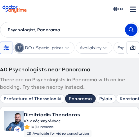
doctoranytime
EN
Psychologist, Panorama
DO+ Special prices
Availability
Expertise
40
Psychologists near Panorama
There are no Psychologists in Panorama with online
booking. Try these nearby instead.
Prefecture of Thessaloniki
Panorama
Pylaia
Konstant
Dimitriadis Theodoros
Κλινικός Ψυχολόγος
|
10
13 reviews
Available for video consultation