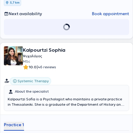
5,7 km
Next availability
Book appointment
Kalpourtzi Sophia
Ψυχολόγος
MSc
|
10.0
46 reviews
Systemic Therapy
About the specialist
Kalpourtzi Sofia is a Psychologist who maintains a private practice
in Thessaloniki. She is a graduate of the Department of History and
Archaeology at the Aristotle University of Thessaloniki. Her interest
and passion for people led her to continue and complete her studies
in the Department of Psychology at the Aristotle University of
Practice 1
Thessaloniki. The combination of these specific fields is very
important to her, as just as an archaeologist identifies significant