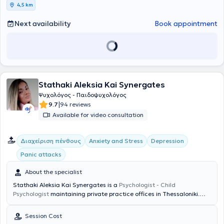
4,5 km
Next availability
Book appointment
Stathaki Aleksia Kai Synergates
Ψυχολόγος - Παιδοψυχολόγος
|
9.7
94 reviews
Available for video consultation
Διαχείριση πένθους
Anxiety and Stress
Depression
Panic attacks
About the specialist
Stathaki Aleksia Kai Synergates is a
Psychologist - Child
Psychologist
maintaining private practice offices in Thessaloniki.
She completed her studies at the Department of Psychology of
Aristotle University of Thessaloniki. She has collaborated with the
Session Cost
Center for Abused Women/E.K.A.PSY, the Support Association for