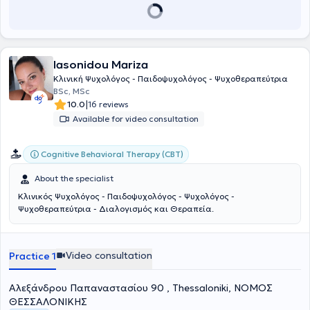
Adults and Adolescents, addressing a wide range of issues such as
anxiety, depression, panic attacks, anger management, eating
disorders, interpersonal relationship management, and others.
Iasonidou Mariza
Κλινική Ψυχολόγος - Παιδοψυχολόγος - Ψυχοθεραπεύτρια
BSc, MSc
|
10.0
16 reviews
Available for video consultation
Cognitive Behavioral Therapy (CBT)
About the specialist
Κλινικός Ψυχολόγος - Παιδοψυχολόγος - Ψυχολόγος -
Ψυχοθεραπεύτρια - Διαλογισμός και Θεραπεία.
Video consultation
Practice 1
Αλεξάνδρου Παπαναστασίου 90 , Thessaloniki, ΝΟΜΟΣ
ΘΕΣΣΑΛΟΝΙΚΗΣ