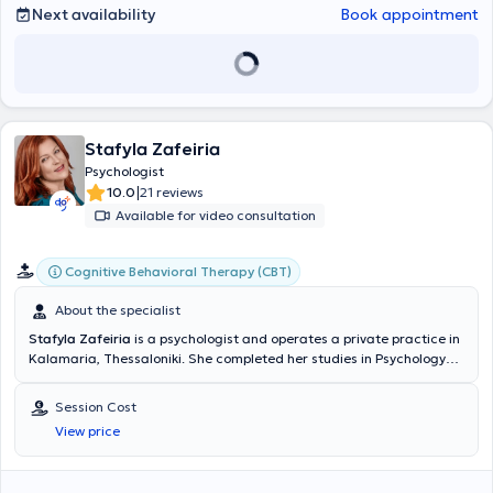
Next availability
Book appointment
Stafyla Zafeiria
Psychologist
|
10.0
21 reviews
Available for video consultation
Cognitive Behavioral Therapy (CBT)
About the specialist
Stafyla Zafeiria
is a psychologist and operates a private practice in
Kalamaria, Thessaloniki. She completed her studies in Psychology
and Counseling at Teesside University and subsequently obtained
her Master's degree in Special Education from the Medical
Session Cost
University of Plovdiv. Furthermore, she holds a Master's degree in
View price
Clinical and Community Psychology from the University of East, and
has specialized in Perinatal Mental Health at the University of
Western Attica. She has extensive experience in addressing issues