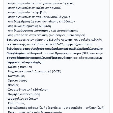
·
στην αντιμετώπιση του γενικευμένου άγχους
·
στην αντιμετώπιση κρίσεων πανικού
·
στην αντιμετώπιση φοβιών
·
στην αντιμετώπιση του κοινωνικού άγχους
·
στη διαχείριση άγχους και πίεσης επιδόσεων
·
στη συναισθηματική ρύθμιση
·
στη διαμόρφωση ταυτότητας και αυτοεκτίμησης
·
στη μετάβαση στην ενήλικη ζωή(έφηβοι , μεταέφηβοι)
Έχει εργαστεί στον χώρο της
Ειδικής Αγωγής
, σε σχολεία ειδικής
εκπαίδευσης και επί
6 έτη στα ΚΕΔΔΥ
, συμμετέχοντας στη
διάγνωση, υποστήριξη και συμβουλευτική παιδιών, εφήβων και
Στο πλαίσιο της συνεχούς επιμόρφωσης, έχει εκπαιδευτεί στο
Life
οικογενειών.
Coaching
, στον
Νευρογλωσσικό Προγραμματισμό (NLP)
και στην
Υπνοθεραπεία
Συχνά θέματα που αντιμετωπίζονται
, εφαρμόζοντας μια συνθετική και εξατομικευμένη
θεραπευτική προσέγγιση.
·
Αγχώδεις διαταραχές
·
Κρίσεις πανικού
·
Ψυχαναγκαστική Διαταραχή (OCD)
·
Κατάθλιψη
·
Χρόνιο στρες
·
Φοβίες
·
Συναισθηματική εξάντληση
·
Χαμηλή αυτοεκτίμηση
·
Δυσκολίες σχέσεων
·
Εξαρτήσεις
·
Μεταβατικές φάσεις ζωής (εφηβεία – μεταεφηβεία – ενήλικη ζωή)
·
Προσωπική ανάπτυξη & αυτογνωσία