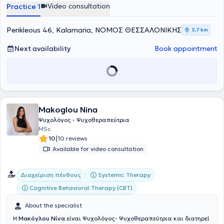
related to fertility anxiety, stress management during the IVF
Video consultation
Practice 1
process, grief management, and postpartum depression.
Additionally, she has specialized in Group Psychodrama through
volunteer work with the Cancer Patients' Association in
Perikleous 46, Kalamaria, ΝΟΜΟΣ ΘΕΣΣΑΛΟΝΙΚΗΣ
5,7 km
Alexandroupoli and has gained expertise and experience in parent
counseling. Finally, she has significant experience in supporting
Next availability
Book appointment
individuals with sexual disorders and addressing issues related to
sexual orientation.
Makoglou Nina
Ψυχολόγος - Ψυχοθεραπεύτρια
MSc
|
10
10 reviews
Available for video consultation
Systemic Therapy
Διαχείριση πένθους
Cognitive Behavioral Therapy (CBT)
About the specialist
Η
Μακόγλου Νίνα
είναι Ψυχολόγος- Ψυχοθεραπεύτρια και διατηρεί