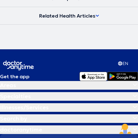
Related Health Articles
EN
Get the app
Areas
Specialties
Illnesses/Services
Search by
doctoranytime