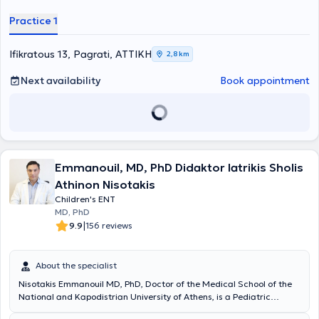
and nasal conditions (allergic and non-allergic rhinitis, deviated
septum), anatomical structures that are painlessly examined in the
Practice 1
office with modern equipment. In addition to his private practice, Dr.
Kyriazis collaborates with Hygeia Hospital, the Athenian Mediclinic
General Clinic, ORL Athens Clinic, and Doctors Hospital.
Ifikratous 13, Pagrati, ΑΤΤΙΚΗ
2,8 km
Next availability
Book appointment
Emmanouil, MD, PhD Didaktor Iatrikis Sholis
Athinon Nisotakis
Children's ENT
MD, PhD
|
9.9
156 reviews
About the specialist
Nisotakis Emmanouil MD, PhD, Doctor of the Medical School of the
National and Kapodistrian University of Athens, is a Pediatric
Otolaryngologist who maintains a private practice in Ampelokipoi.