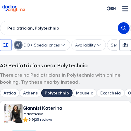
doctoranytime
EN
Pediatrician, Polytechnio
DO+ Special prices
Availability
Services
40
Pediatricians near Polytechnio
There are no Pediatricians in Polytechnio with online
booking. Try these nearby instead.
Attica
Athens
Polytechnio
Mouseio
Exarcheia
O
Giannisi Katerina
Pediatrician
|
9.9
23 reviews