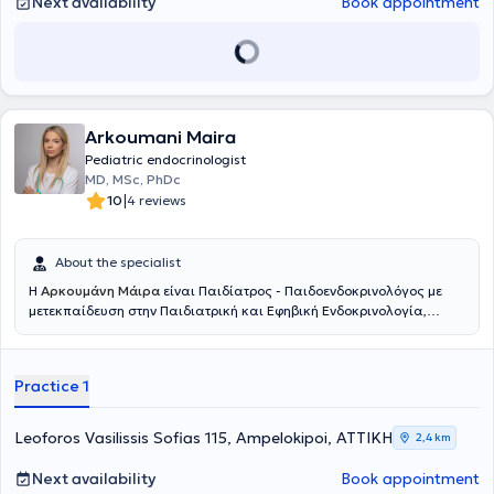
Next availability
Book appointment
surgically treated for snoring and sleep apnea, as well as
monitoring and hearing evaluation of children with hearing loss. In
his modern and fully equipped clinic, all necessary examinations are
provided, including comprehensive audiological assessment,
endoscopic evaluation, tympanometry, audiogram, and ear
cleaning. Finally, Dr. Palios has participated in numerous national
Arkoumani Maira
and international conferences as a speaker, maintaining continuous
professional development and the highest level of expertise in his
Pediatric endocrinologist
field.
MD, MSc, PhDc
|
10
4 reviews
About the specialist
Η
Αρκουμάνη Μάιρα
είναι Παιδίατρος - Παιδοενδοκρινολόγος με
μετεκπαίδευση στην Παιδιατρική και Εφηβική Ενδοκρινολογία,
Παχυσαρκία, Μεταβολισμό και Σακχαρώδη Διαβήτη και διατηρεί
ιδιωτικό ιατρείο στους Αμπελόκηπους. Αποφοίτησε με βαθμό
"Άριστα" από την Ιατρική Σχολή του Εθνικού και Καποδιστριακού
Practice 1
Πανεπιστημίου Αθηνών. Στη συνέχεια, ειδικεύτηκε στην Παιδιατρική,
στην Α΄ Πανεπιστημιακή Παιδιατρική Κλινική του Πανεπιστημίου
Αθηνών, στο Γενικό Νοσοκομείο Παίδων "Η Αγία Σοφία" και έλαβε
Leoforos Vasilissis Sofias 115, Ampelokipoi, ΑΤΤΙΚΗ
2,4 km
τον τίτλο της ειδικότητας, μετά από πανελλαδικές εξετάσεις. Κατά
τη διάρκεια της παιδιατρικής ειδικότητας, συμμετείχε ενεργά στο
Next availability
Book appointment
Ιατρείο Ενδοκρινολογίας, Μεταβολισμού και Διαβήτη της Α΄