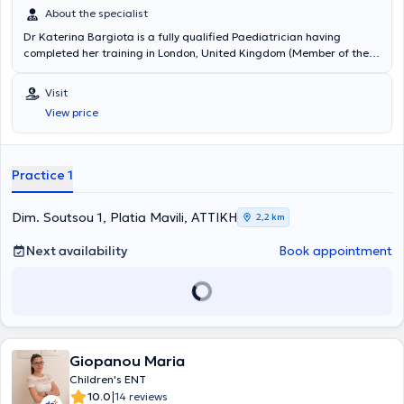
About the specialist
Dr Katerina Bargiota is a fully qualified Paediatrician having
completed her training in London, United Kingdom (Member of the
Royal College of Paediatrics and Child Health, Certificate of
Completion of Training). She gained her clinical experience working
Visit
in multiple London hospitals (North Central London Rotation) for 18
View price
years. In addition to general paediatrics and neonatology, she
specialised in Pediatric Gastroenterology, Food Allergy and
Nutrition. She worked as a Consultant Paediatrician at the renown
Great Ormond Street Hospital and University College London
Practice 1
Hospital in London UK. Since 2023, she maintains a private practice
in Mavili Square and does also home visits.
Dim. Soutsou 1, Platia Mavili, ΑΤΤΙΚΗ
2,2 km
Next availability
Book appointment
Giopanou Maria
Children's ENT
|
10.0
14 reviews