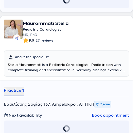
Director of the Postgraduate Program "Strategies for
Developmental and Adolescent Health" at the Medical School of the
National and Kapodistrian University of Athens. Finally, she serves
as Chair of the Committee for the correction of the declared
Maurommati Stella
gender of minors at the Ministry of Health and the International
Committee for the development of "friendly" services according to
Pediatric Cardiologist
the WHO guidelines.
MD, PhD
|
9.9
27 reviews
About the specialist
Stella Maurommati
is a
Pediatric Cardiologist – Pediatrician
with
complete training and specialization in Germany. She has extensive
clinical experience in referral hospitals, primarily focused on the
diagnosis, monitoring, and management of congenital and
acquired cardiac conditions in infants and children, as well as
Practice 1
general pediatric care. She is experienced in diagnostic
ultrasonography and in the care of children with increased
monitoring needs. She provided pediatric cardiology assessment
Βασιλίσσης Σοφίας 137, Ampelokipoi, ΑΤΤΙΚΗ
2,4 km
and follow-up for elite athletes within the framework of the Essen
Olympic Training Center, ensuring their safe participation in sports.
Next availability
Book appointment
Currently, she works at MITERA Hospital, delivering responsible,
modern, and individualized medical care, emphasizing child safety
and appropriate parental education.