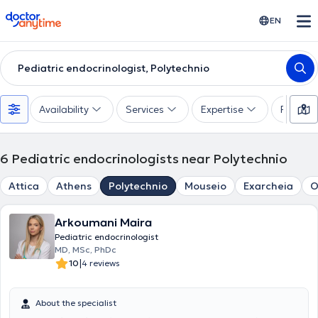
doctoranytime
EN
Pediatric endocrinologist, Polytechnio
Availability
Services
Expertise
Paymen
6
Pediatric endocrinologists near Polytechnio
Attica
Athens
Polytechnio
Mouseio
Exarcheia
O
Arkoumani Maira
Pediatric endocrinologist
MD, MSc, PhDc
|
10
4 reviews
About the specialist