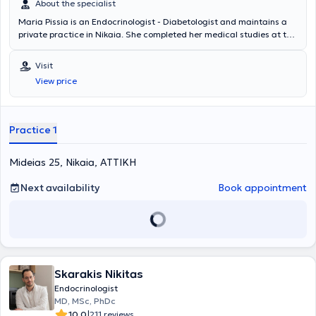
About the specialist
Maria Pissia is an Endocrinologist - Diabetologist and maintains a
private practice in Nikaia. She completed her medical studies at the
National and Kapodistrian University of Athens. Additionally, she
has experience and specialization in diabetes mellitus, thyroid and
Visit
parathyroid glands, as well as obesity and metabolism.
View price
Practice 1
Mideias 25, Nikaia, ΑΤΤΙΚΗ
Next availability
Book appointment
Skarakis Nikitas
Endocrinologist
MD, MSc, PhDc
|
10.0
211 reviews