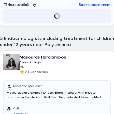
of children with diabetes, their families, and educators, aiming at
Next availability
Book appointment
proper disease management and prevention of complications.
Additionally, she served as Registrar B (Fachärztin) in the
endocrinology-diabetology outpatient clinics of the University
Pediatric Clinic of Essen and participated in the teaching of
pediatric residents as well as medical students of the University
Medical School.
5
Endocrinologists including treatment for children
under 12 years near Polytechnio
Masouras Haralampos
Endocrinologist
MD
|
9.8
287 reviews
About the specialist
Masouras Xaralampos MD is an Endocrinologist with private
practices in Peristeri and Kallithea. He graduated from the Medical
School of the National and Kapodistrian University of Athens and
specialized in Internal Medicine at the 4th Internal Medicine Clinic
Visit
of the University General Hospital of Athens "Attikon" and in
View price