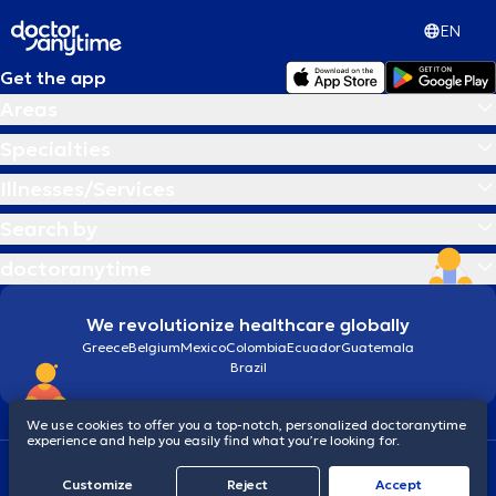
EN
Get the app
Areas
Specialties
Illnesses/Services
Search by
doctoranytime
We revolutionize healthcare globally
Greece
Belgium
Mexico
Colombia
Ecuador
Guatemala
Brazil
We use cookies to offer you a top-notch, personalized doctoranytime
experience and help you easily find what you’re looking for.
Terms and conditions
Cookies
doctoranytime: Data Protection Policy
Customize
Reject
Accept
© 2026 doctoranytime