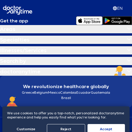
EN
Get the app
Areas
Specialties
Illnesses/Services
Search by
doctoranytime
We revolutionize healthcare globally
Greece
Belgium
Mexico
Colombia
Ecuador
Guatemala
Brazil
We use cookies to offer you a top-notch, personalized doctoranytime
experience and help you easily find what you’re looking for.
Terms and conditions
Cookies
doctoranytime: Data Protection Policy
Customize
Reject
Accept
© 2026 doctoranytime