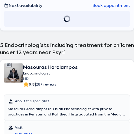
of children with diabetes, their families, and educators, aiming at
Next availability
Book appointment
proper disease management and prevention of complications.
Additionally, she served as Registrar B (Fachärztin) in the
endocrinology-diabetology outpatient clinics of the University
Pediatric Clinic of Essen and participated in the teaching of
pediatric residents as well as medical students of the University
Medical School.
5
Endocrinologists including treatment for children
under 12 years near Psyri
Masouras Haralampos
Endocrinologist
MD
|
9.8
287 reviews
About the specialist
Masouras Xaralampos MD is an Endocrinologist with private
practices in Peristeri and Kallithea. He graduated from the Medical
School of the National and Kapodistrian University of Athens and
specialized in Internal Medicine at the 4th Internal Medicine Clinic
Visit
of the University General Hospital of Athens "Attikon" and in
View price