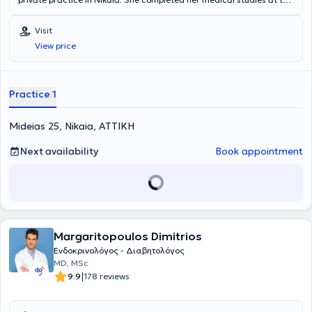
National and Kapodistrian University of Athens. Additionally, she
has experience and specialization in diabetes mellitus, thyroid and
Visit
parathyroid glands, as well as obesity and metabolism.
View price
Practice 1
Mideias 25, Nikaia, ΑΤΤΙΚΗ
Next availability
Book appointment
Margaritopoulos Dimitrios
Ενδοκρινολόγος - Διαβητολόγος
MD, MSc
|
9.9
178 reviews