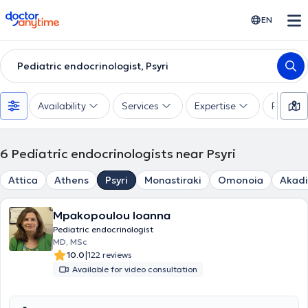
doctoranytime
EN
Pediatric endocrinologist, Psyri
Availability
Services
Expertise
Paymen
6
Pediatric endocrinologists near Psyri
Attica
Athens
Psyri
Monastiraki
Omonoia
Akad
Mpakopoulou Ioanna
Pediatric endocrinologist
MD, MSc
|
10.0
122 reviews
Available for video consultation