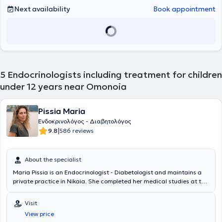
of children with diabetes, their families, and educators, aiming at
Next availability
Book appointment
proper disease management and prevention of complications.
Additionally, she served as Registrar B (Fachärztin) in the
endocrinology-diabetology outpatient clinics of the University
Pediatric Clinic of Essen and participated in the teaching of
pediatric residents as well as medical students of the University
Medical School.
5
Endocrinologists including treatment for children
under 12 years near Omonoia
Pissia Maria
Ενδοκρινολόγος - Διαβητολόγος
|
9.8
586 reviews
About the specialist
Maria Pissia is an Endocrinologist - Diabetologist and maintains a
private practice in Nikaia. She completed her medical studies at the
National and Kapodistrian University of Athens. Additionally, she
has experience and specialization in diabetes mellitus, thyroid and
Visit
parathyroid glands, as well as obesity and metabolism.
View price