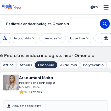
doctoranytime
EN
Pediatric endocrinologist, Omonoia
Availability
Services
Expertise
Paymen
6
Pediatric endocrinologists near Omonoia
Attica
Athens
Omonoia
Akadimia
Polytechnio
Arkoumani Maira
Pediatric endocrinologist
MD, MSc, PhDc
|
10
4 reviews
About the specialist