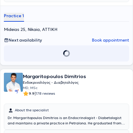
Practice 1
Mideias 25, Nikaia, ΑΤΤΙΚΗ
Next availability
Book appointment
Margaritopoulos Dimitrios
Ενδοκρινολόγος - Διαβητολόγος
MD, MSc
|
9.9
178 reviews
About the specialist
Dr. Margaritopoulos Dimitrios is an Endocrinologist - Diabetologist
and maintains a private practice in Petralona. He graduated from
the Medical School of Aristotle University of Thessaloniki and