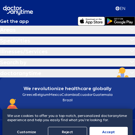
EN
Get the app
Areas
Specialties
Illnesses/Services
Search by
doctoranytime
We revolutionize healthcare globally
Greece
Belgium
Mexico
Colombia
Ecuador
Guatemala
Brazil
We use cookies to offer you a top-notch, personalized doctoranytime
experience and help you easily find what you’re looking for.
Terms and conditions
Cookies
doctoranytime: Data Protection Policy
Customize
Reject
Accept
© 2026 doctoranytime