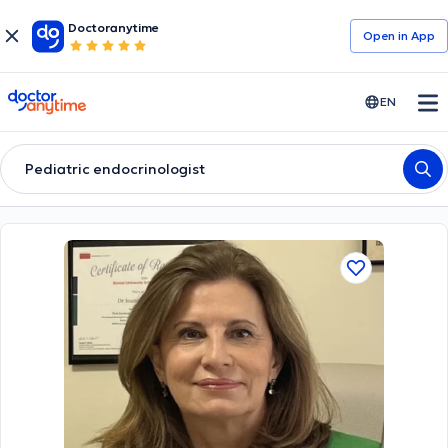
Doctoranytime
Open in Αpp
doctoranytime
EN
Pediatric endocrinologist