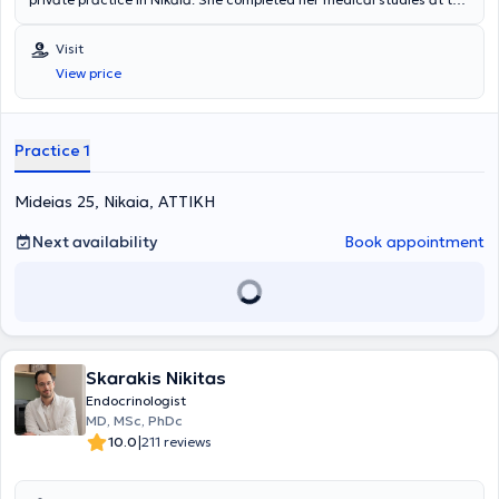
National and Kapodistrian University of Athens. Additionally, she
has experience and specialization in diabetes mellitus, thyroid and
Visit
parathyroid glands, as well as obesity and metabolism.
View price
Practice 1
Mideias 25, Nikaia, ΑΤΤΙΚΗ
Next availability
Book appointment
Skarakis Nikitas
Endocrinologist
MD, MSc, PhDc
|
10.0
211 reviews