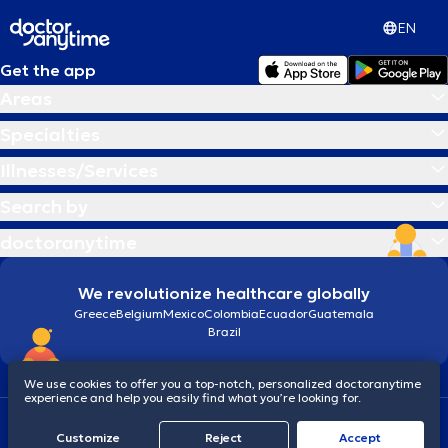
EN
Get the app
Areas
Specialties
Illnesses/Services
Search by
doctoranytime
We revolutionize healthcare globally
Greece
Belgium
Mexico
Colombia
Ecuador
Guatemala
Brazil
We use cookies to offer you a top-notch, personalized doctoranytime
experience and help you easily find what you’re looking for.
Terms and conditions
Cookies
doctoranytime: Data Protection Policy
Customize
Reject
Accept
© 2026 doctoranytime