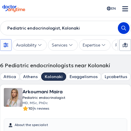
doctoranytime
EN
Pediatric endocrinologist, Kolonaki
Availability
Services
Expertise
Paymen
6
Pediatric endocrinologists near Kolonaki
Attica
Athens
Kolonaki
Evaggelismos
Lycabettus
Arkoumani Maira
Pediatric endocrinologist
MD, MSc, PhDc
|
10
4 reviews
About the specialist