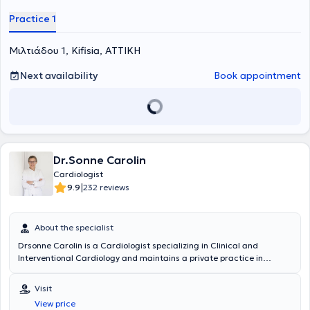
acquired pediatric heart diseases.
Practice 1
Μιλτιάδου 1, Kifisia, ΑΤΤΙΚΗ
Next availability
Book appointment
Dr.Sonne Carolin
Cardiologist
|
9.9
232 reviews
About the specialist
Drsonne Carolin is a Cardiologist specializing in Clinical and
Interventional Cardiology and maintains a private practice in
Ampelokipoi. Concurrently, she is an Assistant Professor at the
Medical School of the University of Munich, from which she
Visit
graduated. She has extensive clinical experience in cardiac triplex
View price
imaging, having performed over 15,000 patient echocardiographic