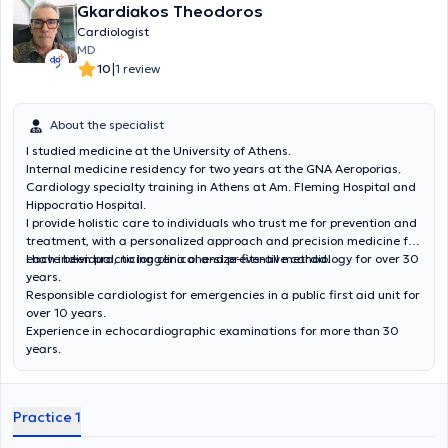
Gkardiakos Theodoros
Cardiologist
MD
|
10
1 review
About the specialist
I studied medicine at the University of Athens.
Internal medicine residency for two years at the GNA Aeroporias.
Cardiology specialty training in Athens at Am. Fleming Hospital and
Hippocratio Hospital.
I provide holistic care to individuals who trust me for prevention and
treatment, with a personalized approach and precision medicine for
each individual, no longer a one-size-fits-all method.
I have been practicing clinical and preventive cardiology for over 30
years.
Responsible cardiologist for emergencies in a public first aid unit for
over 10 years.
Experience in echocardiographic examinations for more than 30
years.
Practice 1