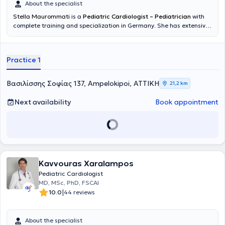
About the specialist
Stella Maurommati
is a
Pediatric Cardiologist – Pediatrician
with
complete training and specialization in Germany. She has extensive
clinical experience in referral hospitals, primarily focused on the
diagnosis, monitoring, and management of congenital and
acquired cardiac conditions in infants and children, as well as
Practice 1
general pediatric care. She is experienced in diagnostic
ultrasonography and in the care of children with increased
monitoring needs. She provided pediatric cardiology assessment
Βασιλίσσης Σοφίας 137, Ampelokipoi, ΑΤΤΙΚΗ
21,2 km
and follow-up for elite athletes within the framework of the Essen
Olympic Training Center, ensuring their safe participation in sports.
Next availability
Book appointment
Currently, she works at MITERA Hospital, delivering responsible,
modern, and individualized medical care, emphasizing child safety
and appropriate parental education.
Kavvouras Xaralampos
Pediatric Cardiologist
MD, MSc, PhD, FSCAI
|
10.0
44 reviews
About the specialist