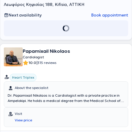
Λεωφόρος Κηφισίας 188, Kifisia, ΑΤΤΙΚΗ
Next availability
Book appointment
Papamixail Nikolaos
Cardiologist
|
10.0
315 reviews
Heart Triplex
About the specialist
Dr. Papamixail Nikolaos is a Cardiologist with a private practice in
Ampelokipi. He holds a medical degree from the Medical School of
the National and Kapodistrian University of Athens and specialized
in Cardiology at the Cardiology Clinic of the Military Fund Nursing
Visit
Institution (NIMTS). He is an Associate at the "Athinaion" Clinic and
View price
Consultant Cardiologist at the 2nd Cardiology Clinic of the
Euroclinic Athens. Additionally, he serves as the Scientific Director