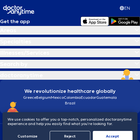
EN
Get the app
Areas
Specialties
Illnesses/Services
Search by
doctoranytime
We revolutionize healthcare globally
Greece
Belgium
Mexico
Colombia
Ecuador
Guatemala
Brazil
We use cookies to offer you a top-notch, personalized doctoranytime
experience and help you easily find what you’re looking for.
Terms and conditions
Cookies
doctoranytime: Data Protection Policy
Customize
Reject
Accept
© 2026 doctoranytime