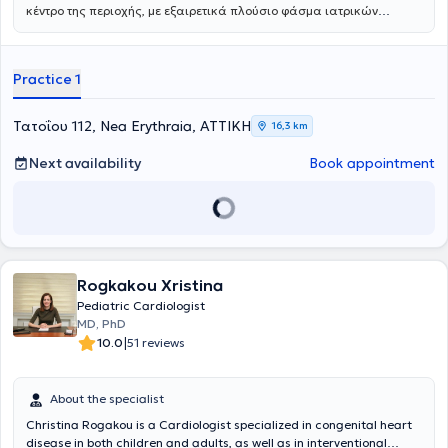
κέντρο της περιοχής, με εξαιρετικά πλούσιο φάσμα ιατρικών
ειδικοτήτων. Ξεχωρίζει για τις εξειδικευμένες χειρουργικές
υπηρεσίες, την ουρολογία με δυνατότητα κυστεοσκόπησης, τη
νεφρολογία και τις προηγμένες αγγειοχειρουργικές παρεμβάσεις -
Practice 1
ένας πλήρης ιατρικός προορισμός για κάθε ανάγκη.
Τατοΐου 112, Nea Erythraia, ΑΤΤΙΚΗ
16,3 km
Next availability
Book appointment
Rogkakou Xristina
Pediatric Cardiologist
MD, PhD
|
10.0
51 reviews
About the specialist
Christina Rogakou is a Cardiologist specialized in congenital heart
disease in both children and adults, as well as in interventional