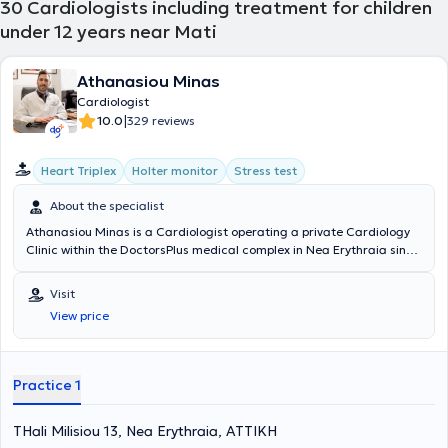
30
Cardiologists including treatment for children
under 12 years near Mati
Athanasiou Minas
Cardiologist
|
10.0
329 reviews
Heart Triplex
Holter monitor
Stress test
About the specialist
Athanasiou Minas is a Cardiologist operating a private Cardiology
Clinic within the DoctorsPlus medical complex in Nea Erythraia since
2016. He completed his medical studies at the "Alma Mater
Studiorum" University of Bologna, Italy, in 2005. Subsequently, he
Visit
obtained his Cardiology specialty certification in 2016 after
View price
successful training at the Cardiology Clinic of the General Hospital
"Amalia Fleming," where he gained experience managing numerous
acute and chronic cardiovascular cases. Concurrently, he has been
certified by the Ministry of Health in performing cardiac Ultrasound
Practice 1
- Triplex examinations. During his training, he specialized in the
execution and interpretation of diagnostic tests such as exercise
THali Milisiou 13, Nea Erythraia, ΑΤΤΙΚΗ
stress tests, Holter monitoring, and stress tests at the Nuclear
Medicine Department of NIMTS. He trained in the evaluation of