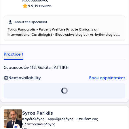
Αρρυθμιολόγος
|
9.9
19 reviews
About the specialist
Tolios Panagiotis - Patient Welfare Private Clinics is an
Interventional Cardiologist - Electrophysiologist - Arrhythmologist
and maintains a private practice in Galatsi. He holds the position of
Senior Registrar A' at the General State Hospital of Athens "G.
Gennimatas". He is a graduate of the Medical School of Universita
Practice 1
Degli Studi Chieti and specialized in Interventional Cardiology at the
General Hospital of Athens "Elpis" and in Electrophysiology at the
General Hospital of Athens "Hippocrates". In his private practice, he
Συρακουσών 112, Galatsi, ΑΤΤΙΚΗ
provides services such as heart triplex, electrocardiogram,
pacemaker-defibrillator monitoring, prescriptions, sports
Next availability
Book appointment
certificates, while he has particular expertise in arrhythmias, atrial
fibrillation, and heart failure.
Syros Periklis
Καρδιολόγος - Αρρυθμιολόγος - Επεμβατικός
Ηλεκτροφυσιολόγος