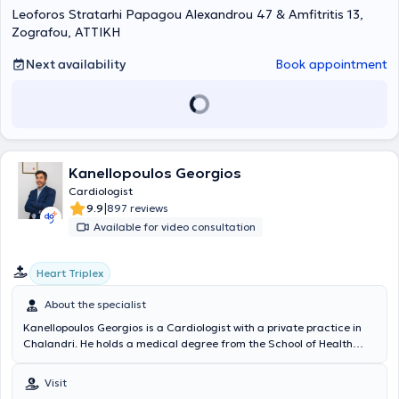
Leoforos Stratarhi Papagou Alexandrou 47 & Amfitritis 13,
conducted stress tests in the Nuclear Medicine Department of the
Cardiology Athens, where she is also the Head of the Ultrasound
Zografou, ΑΤΤΙΚΗ
Department.
Next availability
Book appointment
Kanellopoulos Georgios
Cardiologist
|
9.9
897 reviews
Available for video consultation
Heart Triplex
About the specialist
Kanellopoulos Georgios is a Cardiologist with a private practice in
Chalandri. He holds a medical degree from the School of Health
Sciences at the University of Crete. He has worked as a Pathology
trainee and subsequently as a Cardiology trainee at the
Visit
"Korgialeneio Benakeio" Hospital, and served as Consultant at the