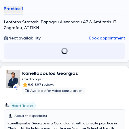
echocardiograms on patients with heart failure. Additionally, she
specialized in Pathology at the General Oncology Hospital "Agioi
Practice 1
Anargyroi" and in Cardiology at the Cardiology Clinic of the Nursing
Institution of the Army Pension Fund (NIMTS). Finally, she has
Leoforos Stratarhi Papagou Alexandrou 47 & Amfitritis 13,
conducted stress tests in the Nuclear Medicine Department of the
Cardiology Athens, where she is also the Head of the Ultrasound
Zografou, ΑΤΤΙΚΗ
Department.
Next availability
Book appointment
Kanellopoulos Georgios
Cardiologist
|
9.9
897 reviews
Available for video consultation
Heart Triplex
About the specialist
Kanellopoulos Georgios is a Cardiologist with a private practice in
Chalandri. He holds a medical degree from the School of Health