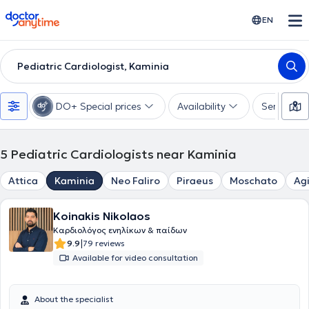
doctoranytime
EN
Pediatric Cardiologist, Kaminia
DO+ Special prices
Availability
Services
5
Pediatric Cardiologists near Kaminia
Attica
Kaminia
Neo Faliro
Piraeus
Moschato
Agi
Koinakis Nikolaos
Καρδιολόγος ενηλίκων & παίδων
|
9.9
79 reviews
Available for video consultation
About the specialist