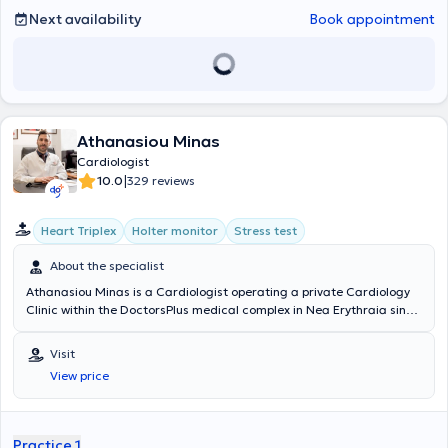
Next availability
Book appointment
Athanasiou Minas
Cardiologist
|
10.0
329 reviews
Heart Triplex
Holter monitor
Stress test
About the specialist
Athanasiou Minas is a Cardiologist operating a private Cardiology
Clinic within the DoctorsPlus medical complex in Nea Erythraia since
2016. He completed his medical studies at the "Alma Mater
Studiorum" University of Bologna, Italy, in 2005. Subsequently, he
Visit
obtained his Cardiology specialty certification in 2016 after
View price
successful training at the Cardiology Clinic of the General Hospital
"Amalia Fleming," where he gained experience managing numerous
acute and chronic cardiovascular cases. Concurrently, he has been
certified by the Ministry of Health in performing cardiac Ultrasound
Practice 1