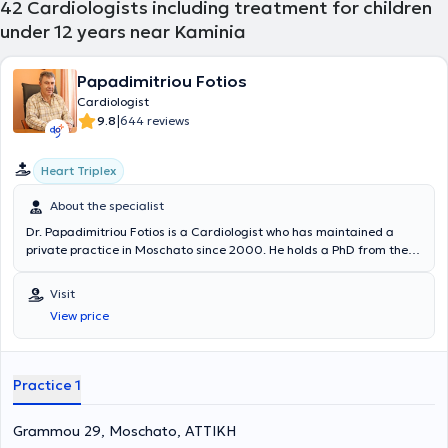
42
Cardiologists including treatment for children
under 12 years near Kaminia
Papadimitriou Fotios
Cardiologist
|
9.8
644 reviews
Heart Triplex
About the specialist
Dr. Papadimitriou Fotios is a Cardiologist who has maintained a
private practice in Moschato since 2000. He holds a PhD from the
Medical School of the National and Kapodistrian University of
Athens and is also a graduate of the same institution. He serves as
Visit
an Associate Physician at the Cardiothoracic Surgery Clinic of the
View price
"Hygeia" Hospital and has previously worked as a Cardiologist in the
Cardiology Clinic of the General Hospital of Athens "Laiko".
Furthermore, the doctor is a member of the Hellenic Cardiological
Society and the Hellenic Hypertension Society and is fluent in
Practice 1
English.
Grammou 29, Moschato, ΑΤΤΙΚΗ