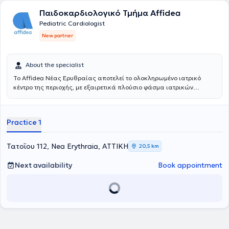
Παιδοκαρδιολογικό Τμήμα Affidea
Pediatric Cardiologist
New partner
About the specialist
Το Affidea Νέας Ερυθραίας αποτελεί το ολοκληρωμένο ιατρικό
κέντρο της περιοχής, με εξαιρετικά πλούσιο φάσμα ιατρικών
ειδικοτήτων. Ξεχωρίζει για τις εξειδικευμένες χειρουργικές
υπηρεσίες, την ουρολογία με δυνατότητα κυστεοσκόπησης, τη
νεφρολογία και τις προηγμένες αγγειοχειρουργικές παρεμβάσεις -
Practice 1
ένας πλήρης ιατρικός προορισμός για κάθε ανάγκη.
Τατοΐου 112, Nea Erythraia, ΑΤΤΙΚΗ
20,5 km
Next availability
Book appointment