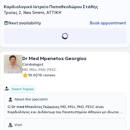
Καρδιολογικό Ιατρείο Παπαθεοδώρου Στάθης
Τροίας 2, Nea Smirni, ΑΤΤΙΚΗ
Next availability
Book appointment
Dr Med Mpenetos Georgios
Cardiologist
MD, MSc, PhD, FESC
|
10.0
118 reviews
Heart Triplex
About the specialist
Ο
Dr med Μπενέτος Γεώργιος
MD, MSc, PhD, FESC είναι
Καρδιολόγος και Διδάκτωρ του Πανεπιστημίου Αθηνών με ιδιωτικό
ιατρείο στους Αμπελόκηπους. Παράλληλα, είναι Ακαδημαϊκός
Υπότροφος της Α’ Πανεπιστημιακής Καρδιολογικής Κλινικής του
Visit
Πανεπιστημίου Αθηνών στο Γενικό Νοσοκομείο Αθηνών